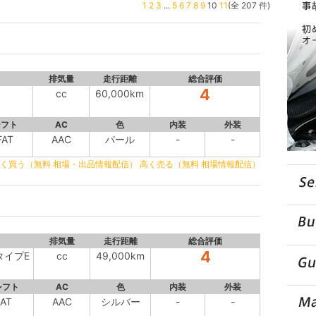
1
2
3
...
5
6
7
8
9
10
11
(全 207 件)
排気量
走行距離
総合評価
4
cc
60,000km
シフト
AC
色
内装
外装
FAT
AAC
パール
-
-
く買う（無料 相場・出品情報配信）
高く売る（無料 相場情報配信）
排気量
走行距離
総合評価
4
タイプE
cc
49,000km
シフト
AC
色
内装
外装
AT
AAC
シルバー
-
-