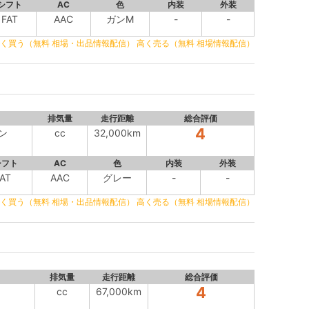
シフト
AC
色
内装
外装
FAT
AAC
ガンM
-
-
く買う（無料 相場・出品情報配信）
高く売る（無料 相場情報配信）
排気量
走行距離
総合評価
4
ン
cc
32,000km
シフト
AC
色
内装
外装
AT
AAC
グレー
-
-
く買う（無料 相場・出品情報配信）
高く売る（無料 相場情報配信）
排気量
走行距離
総合評価
4
cc
67,000km