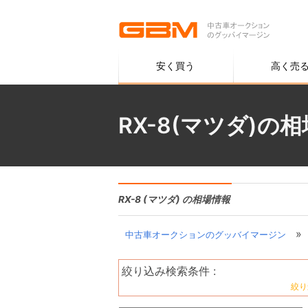
安く買う
高く売
RX-8(マツダ)の
RX-8 (マツダ) の相場情報
»
中古車オークションのグッバイマージン
絞り込み検索条件 :
絞り