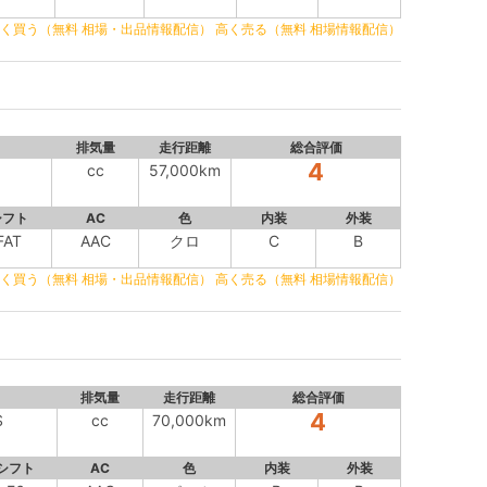
く買う（無料 相場・出品情報配信）
高く売る（無料 相場情報配信）
排気量
走行距離
総合評価
4
cc
57,000km
シフト
AC
色
内装
外装
FAT
AAC
クロ
C
B
く買う（無料 相場・出品情報配信）
高く売る（無料 相場情報配信）
排気量
走行距離
総合評価
4
S
cc
70,000km
シフト
AC
色
内装
外装