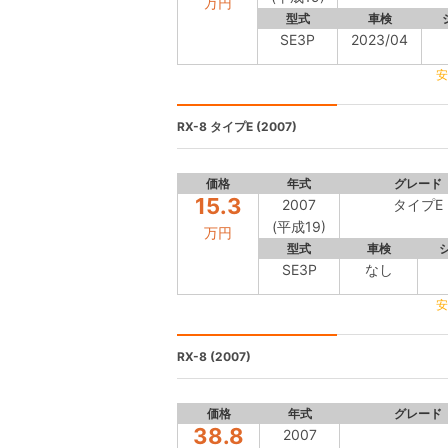
万円
型式
車検
SE3P
2023/04
安
RX-8
タイプE (2007)
価格
年式
グレード
15.3
2007
タイプE
(平成19)
万円
型式
車検
SE3P
なし
安
RX-8
(2007)
価格
年式
グレード
38.8
2007