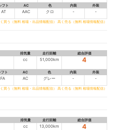
シフト
AC
色
内装
外装
AT
AAC
クロ
-
-
く買う（無料 相場・出品情報配信）
高く売る（無料 相場情報配信）
排気量
走行距離
総合評価
4
cc
51,000km
シフト
AC
色
内装
外装
FA
AC
グレー
-
-
く買う（無料 相場・出品情報配信）
高く売る（無料 相場情報配信）
排気量
走行距離
総合評価
4
cc
13,000km