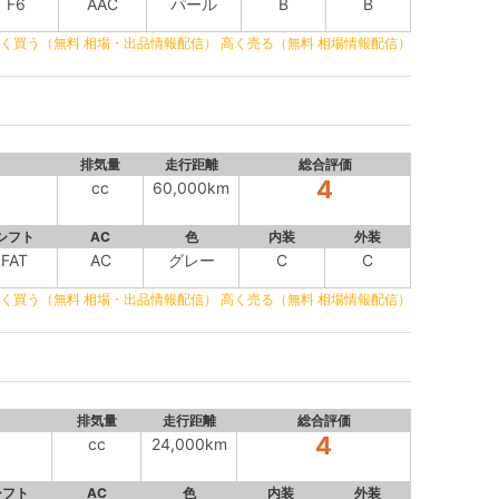
F6
AAC
パール
B
B
く買う（無料 相場・出品情報配信）
高く売る（無料 相場情報配信）
排気量
走行距離
総合評価
4
cc
60,000km
シフト
AC
色
内装
外装
FAT
AC
グレー
C
C
く買う（無料 相場・出品情報配信）
高く売る（無料 相場情報配信）
排気量
走行距離
総合評価
4
cc
24,000km
シフト
AC
色
内装
外装