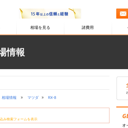
る
相場を見る
諸費用
相場情報
»
»
相場情報
マツダ
RX-8
込み検索フォームを表示