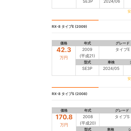
SE3P
2024/06
安
RX-8
タイプE (2009)
価格
年式
グレード
42.3
2009
タイプE
(平成21)
万円
型式
車検
SE3P
2024/05
安
RX-8
タイプS (2008)
価格
年式
グレード
170.8
2008
タイプS
(平成20)
万円
型式
車検