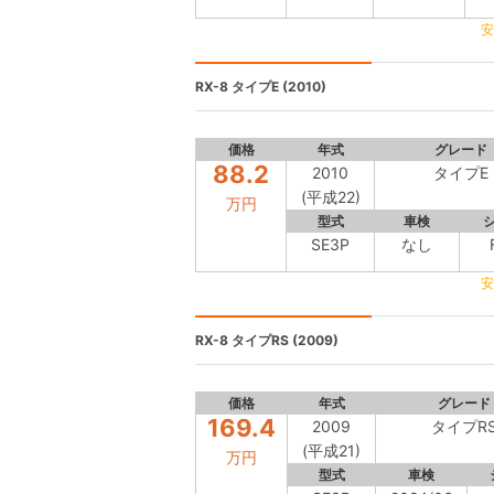
安
RX-8
タイプE (2010)
価格
年式
グレード
88.2
2010
タイプE
(平成22)
万円
型式
車検
SE3P
なし
安
RX-8
タイプRS (2009)
価格
年式
グレード
169.4
2009
タイプR
(平成21)
万円
型式
車検