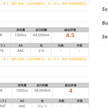
く買う（無料 相場・出品情報配信）
高く売る（無料 相場情報配信）
排気量
走行距離
総合評価
4.5
R
1300cc
44,000km
フト
AC
色
内装
外装
F6
AAC
クロ
-
-
く買う（無料 相場・出品情報配信）
高く売る（無料 相場情報配信）
排気量
走行距離
総合評価
4
R
1300cc
38,000km
シフト
AC
色
内装
外装
FAT
AAC
グレー
-
-