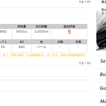
1(全 1 件)
)
排気量
走行距離
総合評価
5
BRID
1600cc
3,000km
シフト
AC
色
内装
外装
FA
AAC
パール
-
-
く買う（無料 相場・出品情報配信）
高く売る（無料 相場情報配信）
1(全 1 件)