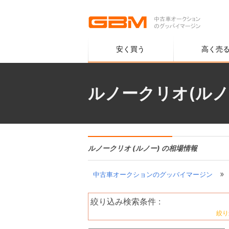
安く買う
高く売
ルノークリオ(ルノ
ルノークリオ (ルノー) の相場情報
»
中古車オークションのグッバイマージン
絞り込み検索条件 :
絞り