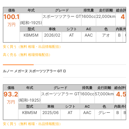
価格
年式
グレード
排気量
走行距離
総合評
100.1
4
スポーツツアラー GT
1600cc
22,000km
(昭和-1925)
万円
型式
車検
シフト
AC
色
内装
外
KBM5M
2026/02
AT
AAC
アオ
B
C
安く買う（無料 相場・出品情報配信）
高く売る（無料 相場情報配信）
ルノー メガーヌ
スポーツツアラー GT ()
価格
年式
グレード
排気量
走行距離
総合評価
93.2
4.5
スポーツツアラー GT
1600cc
57,000km
(昭和-1925)
万円
型式
車検
シフト
AC
色
内装
外装
KBM5M
2025/06
AT
AAC
グレー
B
B
安く買う（無料 相場・出品情報配信）