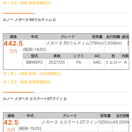
高く売る（無料 相場情報配信）
ルノー
メガーヌ RSウルティム ()
価格
年式
グレード
排気量
走行距離
総合
442.5
5
メガーヌ RSウルティム
1790cc
1,000km
(昭和-1925)
万円
型式
車検
シフト
AC
色
内装
BBM5P2
2027/05
FA
AAC
イエロー
A
安く買う（無料 相場・出品情報配信）
高く売る（無料 相場情報配信）
ルノー
メガーヌ エステートGTライン ()
価格
年式
グレード
排気量
走行距離
42.5
メガーヌ エステートGTライン
1200cc
45,000k
(昭和-1925)
万円