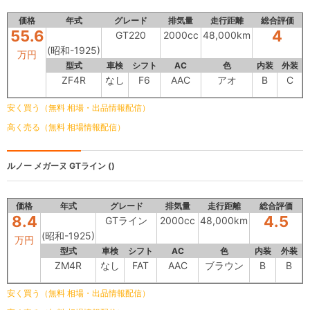
価格
年式
グレード
排気量
走行距離
総合評価
55.6
4
GT220
2000cc
48,000km
(昭和-1925)
万円
型式
車検
シフト
AC
色
内装
外装
ZF4R
なし
F6
AAC
アオ
B
C
安く買う（無料 相場・出品情報配信）
高く売る（無料 相場情報配信）
ルノー メガーヌ
GTライン ()
価格
年式
グレード
排気量
走行距離
総合評価
8.4
4.5
GTライン
2000cc
48,000km
(昭和-1925)
万円
型式
車検
シフト
AC
色
内装
外装
ZM4R
なし
FAT
AAC
ブラウン
B
B
安く買う（無料 相場・出品情報配信）