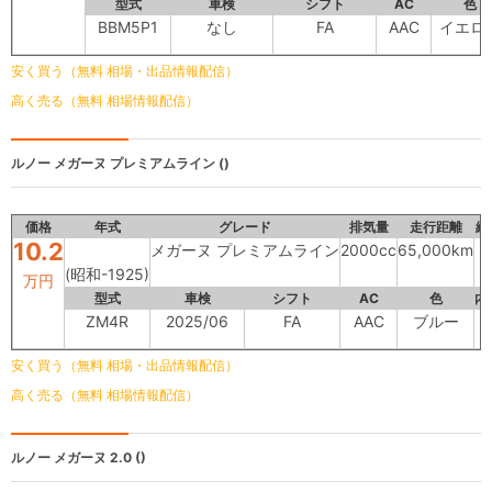
型式
車検
シフト
AC
色
BBM5P1
なし
FA
AAC
イエロ
安く買う（無料 相場・出品情報配信）
高く売る（無料 相場情報配信）
ルノー
メガーヌ プレミアムライン ()
価格
年式
グレード
排気量
走行距離
総
10.2
メガーヌ プレミアムライン
2000cc
65,000km
(昭和-1925)
万円
型式
車検
シフト
AC
色
内
ZM4R
2025/06
FA
AAC
ブルー
安く買う（無料 相場・出品情報配信）
高く売る（無料 相場情報配信）
ルノー
メガーヌ 2.0 ()