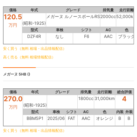
価格
年式
グレード
排気量
走行距離
120.5
メガーヌ ルノースポールRS
2000cc
52,000km
(昭和-1925)
万円
型式
車検
シフト
AC
色
DZF4R
なし
F6
AAC
ブラック
安く買う（無料 相場・出品情報配信）
高く売る（無料 相場情報配信）
メガーヌ 5HB
()
価格
年式
グレード
排気量
走行距離
総合評価
270.0
4
1800cc
31,000km
(昭和-1925)
万円
型式
車検
シフト
AC
色
内装
外装
BBM5P1
2025/06
FAT
AAC
オレンジ
B
B
安く買う（無料 相場・出品情報配信）