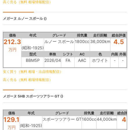
高く売る（無料 相場情報配信）
メガーヌ
ルノー スポール ()
価格
年式
グレード
排気量
走行距離
総合評価
212.3
4.5
ルノー スポール
1800cc
36,000km
(昭和-1925)
万円
型式
車検
シフト
AC
色
内装
外装
BBM5P
2026/04
FA
AAC
ホワイト
-
-
安く買う（無料 相場・出品情報配信）
高く売る（無料 相場情報配信）
メガーヌ 5HB
スポーツツアラー GT ()
価格
年式
グレード
排気量
走行距離
総合評
129.1
4
スポーツツアラー GT
1600cc
44,000km
(昭和-1925)
万円