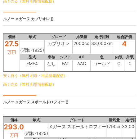
高く売る（無料 相場情報配信）
ルノー メガーヌ
カブリオレ ()
価格
年式
グレード
排気量
走行距離
総合評価
27.5
4
カブリオレ
2000cc
33,000km
(昭和-1925)
万円
型式
車検
シフト
AC
色
内装
外装
EMF4
なし
FAT
AAC
ゴールド
C
C
安く買う（無料 相場・出品情報配信）
高く売る（無料 相場情報配信）
ルノー
メガーヌ スポールトロフィー ()
価格
年式
グレード
排気量
走行距
293.0
メガーヌ スポールトロフィー
1790cc
33,000
(昭和-1925)
万円