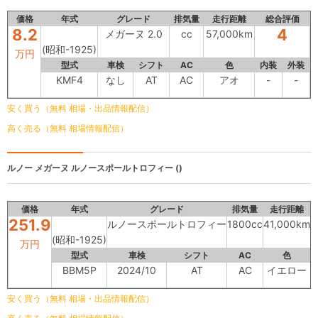
価格
年式
グレード
排気量
走行距離
総合評価
8.2
4
メガーヌ 2.0
cc
57,000km
(昭和-1925)
万円
型式
車検
シフト
AC
色
内装
外装
KMF4
なし
AT
AC
アオ
-
-
安く買う（無料 相場・出品情報配信）
高く売る（無料 相場情報配信）
ルノー メガーヌ
ルノースポールトロフィー ()
価格
年式
グレード
排気量
走行距離
251.9
ルノースポールトロフィー
1800cc
41,000km
(昭和-1925)
万円
型式
車検
シフト
AC
色
BBM5P
2024/10
AT
AC
イエロー
安く買う（無料 相場・出品情報配信）