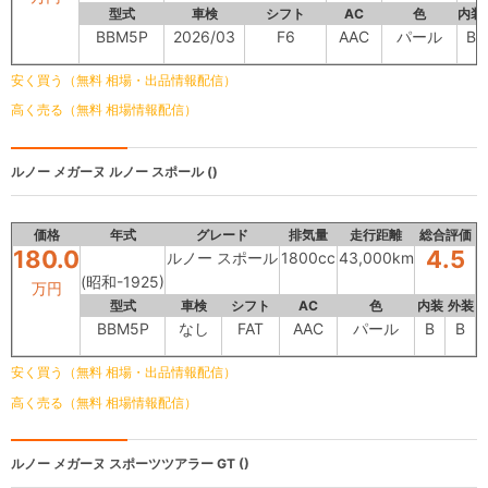
型式
車検
シフト
AC
色
内装
BBM5P
2026/03
F6
AAC
パール
B
安く買う（無料 相場・出品情報配信）
高く売る（無料 相場情報配信）
ルノー メガーヌ
ルノー スポール ()
価格
年式
グレード
排気量
走行距離
総合評価
180.0
4.5
ルノー スポール
1800cc
43,000km
(昭和-1925)
万円
型式
車検
シフト
AC
色
内装
外装
BBM5P
なし
FAT
AAC
パール
B
B
安く買う（無料 相場・出品情報配信）
高く売る（無料 相場情報配信）
ルノー メガーヌ
スポーツツアラー GT ()