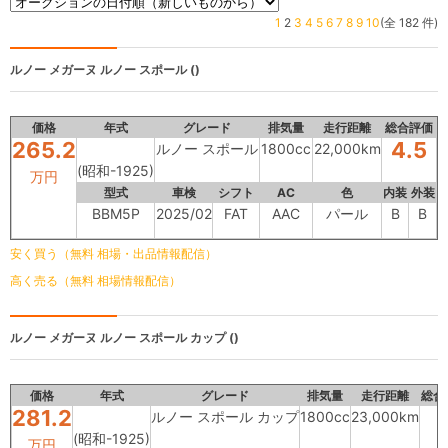
1
2
3
4
5
6
7
8
9
10
(全 182 件)
ルノー メガーヌ
ルノー スポール ()
価格
年式
グレード
排気量
走行距離
総合評価
265.2
4.5
ルノー スポール
1800cc
22,000km
(昭和-1925)
万円
型式
車検
シフト
AC
色
内装
外装
BBM5P
2025/02
FAT
AAC
パール
B
B
安く買う（無料 相場・出品情報配信）
高く売る（無料 相場情報配信）
ルノー メガーヌ
ルノー スポール カップ ()
価格
年式
グレード
排気量
走行距離
総合
281.2
ルノー スポール カップ
1800cc
23,000km
(昭和-1925)
万円