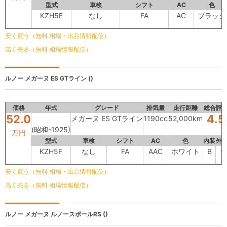
型式
車検
シフト
AC
色
KZH5F
なし
FA
AC
ブラック
安く買う（無料 相場・出品情報配信）
高く売る（無料 相場情報配信）
ルノー
メガーヌ ES GTライン ()
価格
年式
グレード
排気量
走行距離
総合評
52.0
4.5
メガーヌ ES GTライン
1190cc
52,000km
(昭和-1925)
万円
型式
車検
シフト
AC
色
内装
外
KZH5F
なし
FA
AAC
ホワイト
B
-
安く買う（無料 相場・出品情報配信）
高く売る（無料 相場情報配信）
ルノー
メガーヌ ルノースポールRS ()