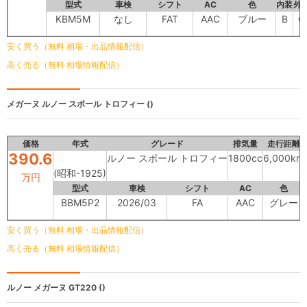
型式
車検
シフト
AC
色
内装
外
KBM5M
なし
FAT
AAC
ブルー
B
C
安く買う（無料 相場・出品情報配信）
高く売る（無料 相場情報配信）
メガーヌ
ルノー スポール トロフィー ()
価格
年式
グレード
排気量
走行距離
390.6
ルノー スポール トロフィー
1800cc
6,000km
(昭和-1925)
万円
型式
車検
シフト
AC
色
BBM5P2
2026/03
FA
AAC
グレー
安く買う（無料 相場・出品情報配信）
高く売る（無料 相場情報配信）
ルノー メガーヌ
GT220 ()