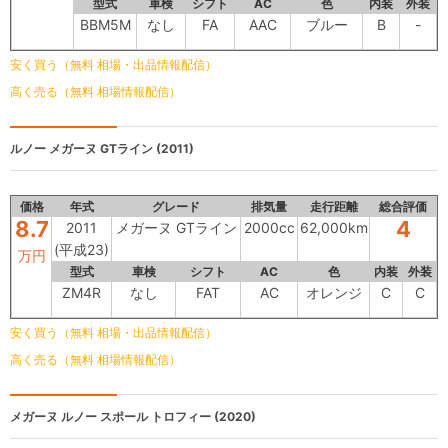
型式
車検
シフト
AC
色
内装
外装
BBM5M
なし
FA
AAC
ブルー
B
-
安く買う（無料 相場・出品情報配信）
高く売る（無料 相場情報配信）
ルノー
メガーヌ GTライン (2011)
価格
年式
グレード
排気量
走行距離
総合評価
8.7
4
2011
メガーヌ GTライン
2000cc
62,000km
(平成23)
万円
型式
車検
シフト
AC
色
内装
外装
ZM4R
なし
FAT
AC
オレンジ
C
C
安く買う（無料 相場・出品情報配信）
高く売る（無料 相場情報配信）
メガーヌ
ルノー スポール トロフィー (2020)