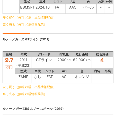
型式
車検
シフト
AC
色
内装
外装
BBM5P1
2024/10
FAT
AAC
パール
-
-
安く買う（無料 相場・出品情報配信）
高く売る（無料 相場情報配信）
ルノーメガーヌ
GTライン (2011)
価格
年式
グレード
排気量
走行距離
総合評価
9.7
4
2011
GTライン
2000cc
62,000km
(平成23)
万円
型式
車検
シフト
AC
色
内装
外装
ZM4R
なし
FAT
AC
オレンジ
-
-
安く買う（無料 相場・出品情報配信）
高く売る（無料 相場情報配信）
ルノー メガーヌRS
ルノー スポール (2019)