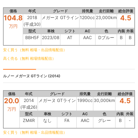
価格
年式
グレード
排気量
走行距離
総合評価
104.8
4.5
2018
メガーヌ GTライン
1200cc
23,000km
(平成30)
万円
型式
車検
シフト
AC
色
内装
外装
BBH5F
2023/08
AT
AAC
Dブルー
B
B
安く買う（無料 相場・出品情報配信）
高く売る（無料 相場情報配信）
ルノー
メガーヌ GTライン (2014)
価格
年式
グレード
排気量
走行距離
総合評価
20.0
4.5
2014
メガーヌ GTライン
1990cc
30,000km
(平成26)
万円
型式
車検
シフト
AC
色
内装
外装
ZM4R
なし
FA
AAC
グレー
B
-
安く買う（無料 相場・出品情報配信）