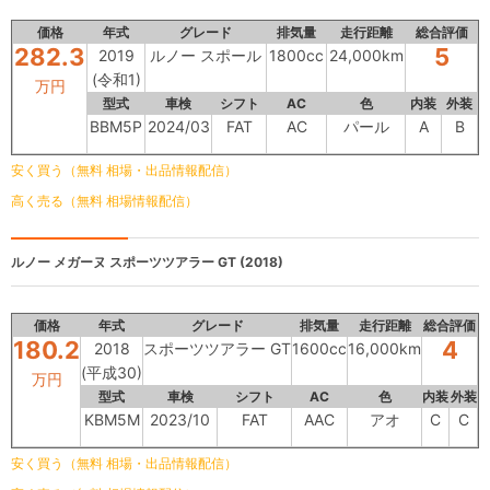
価格
年式
グレード
排気量
走行距離
総合評価
282.3
5
2019
ルノー スポール
1800cc
24,000km
(令和1)
万円
型式
車検
シフト
AC
色
内装
外装
BBM5P
2024/03
FAT
AC
パール
A
B
安く買う（無料 相場・出品情報配信）
高く売る（無料 相場情報配信）
ルノー メガーヌ
スポーツツアラー GT (2018)
価格
年式
グレード
排気量
走行距離
総合評価
180.2
4
2018
スポーツツアラー GT
1600cc
16,000km
(平成30)
万円
型式
車検
シフト
AC
色
内装
外装
KBM5M
2023/10
FAT
AAC
アオ
C
C
安く買う（無料 相場・出品情報配信）