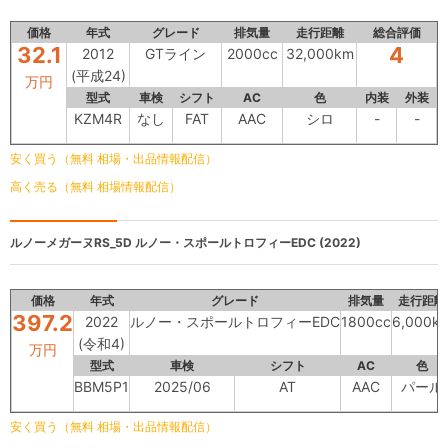
価格
年式
グレード
排気量
走行距離
総合評価
32.1
4
2012
GTライン
2000cc
32,000km
(平成24)
万円
型式
車検
シフト
AC
色
内装
外装
KZM4R
なし
FAT
AAC
シロ
-
-
安く買う（無料 相場・出品情報配信）
高く売る（無料 相場情報配信）
ルノーメガーヌRS_5D
ルノー・スポールトロフィーEDC (2022)
価格
年式
グレード
排気量
走行距離
397.2
2022
ルノー・スポールトロフィーEDC
1800cc
6,000k
(令和4)
万円
型式
車検
シフト
AC
色
BBM5P1
2025/06
AT
AAC
パール
安く買う（無料 相場・出品情報配信）