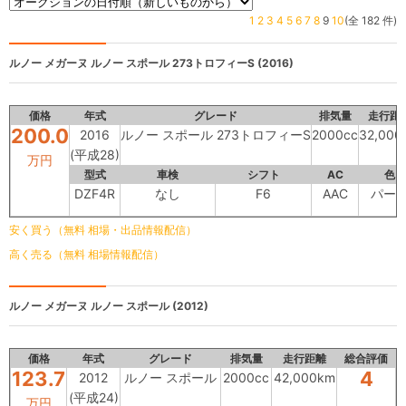
1
2
3
4
5
6
7
8
9
10
(全 182 件)
ルノー メガーヌ
ルノー スポール 273トロフィーS (2016)
価格
年式
グレード
排気量
走行距
200.0
2016
ルノー スポール 273トロフィーS
2000cc
32,000
(平成28)
万円
型式
車検
シフト
AC
色
DZF4R
なし
F6
AAC
パー
安く買う（無料 相場・出品情報配信）
高く売る（無料 相場情報配信）
ルノー メガーヌ
ルノー スポール (2012)
価格
年式
グレード
排気量
走行距離
総合評価
123.7
4
2012
ルノー スポール
2000cc
42,000km
(平成24)
万円