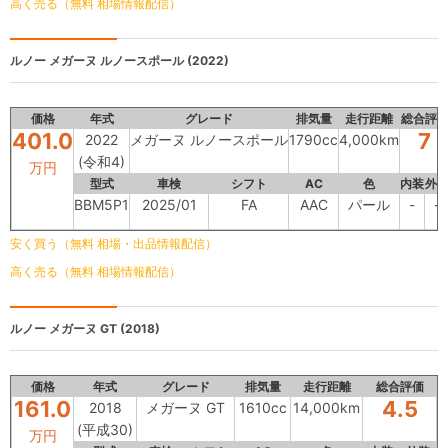
高く売る（無料 相場情報配信）
ルノー
メガーヌ ルノースポール (2022)
価格
年式
グレード
排気量
走行距離
総合評
401.0
7
2022
メガーヌ ルノースポール
1790cc
4,000km
(令和4)
万円
型式
車検
シフト
AC
色
内装
外
BBM5P1
2025/01
FA
AAC
パール
-
-
安く買う（無料 相場・出品情報配信）
高く売る（無料 相場情報配信）
ルノー
メガーヌ GT (2018)
価格
年式
グレード
排気量
走行距離
総合評価
161.0
4.5
2018
メガーヌ GT
1610cc
14,000km
(平成30)
万円