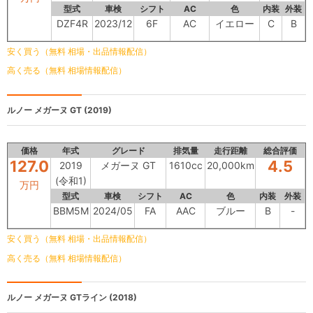
型式
車検
シフト
AC
色
内装
外装
DZF4R
2023/12
6F
AC
イエロー
C
B
安く買う（無料 相場・出品情報配信）
高く売る（無料 相場情報配信）
ルノー
メガーヌ GT (2019)
価格
年式
グレード
排気量
走行距離
総合評価
127.0
4.5
2019
メガーヌ GT
1610cc
20,000km
(令和1)
万円
型式
車検
シフト
AC
色
内装
外装
BBM5M
2024/05
FA
AAC
ブルー
B
-
安く買う（無料 相場・出品情報配信）
高く売る（無料 相場情報配信）
ルノー
メガーヌ GTライン (2018)