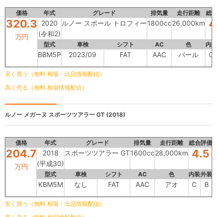
価格
年式
グレード
排気量
走行距離
総
320.3
4
2020
ルノー スポール トロフィー
1800cc
26,000km
(令和2)
万円
型式
車検
シフト
AC
色
内装
BBM5P
2023/09
FAT
AAC
パール
C
安く買う（無料 相場・出品情報配信）
高く売る（無料 相場情報配信）
ルノー メガーヌ
スポーツツアラー GT (2018)
価格
年式
グレード
排気量
走行距離
総合評価
204.7
4.5
2018
スポーツツアラー GT
1600cc
28,000km
(平成30)
万円
型式
車検
シフト
AC
色
内装
外装
KBM5M
なし
FAT
AAC
アオ
C
B
安く買う（無料 相場・出品情報配信）