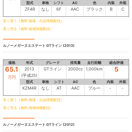
型式
車検
シフト
AC
色
内装
外装
ZF4R
なし
6F
AAC
ブラック
B
C
安く買う（無料 相場・出品情報配信）
高く売る（無料 相場情報配信）
ルノーメガーヌエステート
GTライン (2013)
価格
年式
グレード
排気量
走行距離
総合評価
65.1
5
2013
GTライン
2000cc
1,000km
(平成25)
万円
型式
車検
シフト
AC
色
内装
外装
KZM4R
なし
AT
AAC
ブルー
-
-
安く買う（無料 相場・出品情報配信）
高く売る（無料 相場情報配信）
ルノーメガーヌエステート
GTライン (2012)