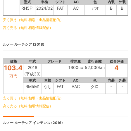
型式
車検
シフト
AC
色
内装
外装
RH5F1
2024/02
FAT
AC
アオ
B
B
安く買う（無料 相場・出品情報配信）
高く売る（無料 相場情報配信）
ルノー ルーテシア
(2018)
価格
年式
グレード
排気量
走行距離
総合評価
103.4
4
2018
1600cc
52,000km
(平成30)
万円
型式
車検
シフト
AC
色
内装
外装
RM5M1
なし
FAT
AAC
クロ
-
-
安く買う（無料 相場・出品情報配信）
高く売る（無料 相場情報配信）
ルノー ルーテシア
インテンス (2016)