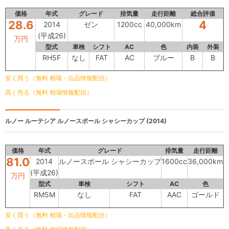
価格
年式
グレード
排気量
走行距離
総合評価
28.6
4
2014
ゼン
1200cc
40,000km
(平成26)
万円
型式
車検
シフト
AC
色
内装
外装
RH5F
なし
FAT
AC
ブルー
B
B
安く買う（無料 相場・出品情報配信）
高く売る（無料 相場情報配信）
ルノー ルーテシア
ルノースポール シャシーカップ (2014)
価格
年式
グレード
排気量
走行距離
81.0
2014
ルノースポール シャシーカップ
1600cc
36,000km
(平成26)
万円
型式
車検
シフト
AC
色
RM5M
なし
FAT
AAC
ゴールド
安く買う（無料 相場・出品情報配信）