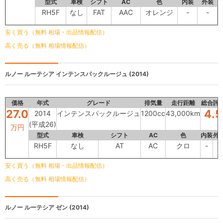
型式
車検
シフト
AC
色
内装
外装
RH5F
なし
FAT
AAC
オレンジ
-
-
安く買う（無料 相場・出品情報配信）
高く売る（無料 相場情報配信）
ルノー ルーテシア
インテンスパックルージュ (2014)
価格
年式
グレード
排気量
走行距離
総合評
27.0
4.5
2014
インテンスパックルージュ
1200cc
43,000km
(平成26)
万円
型式
車検
シフト
AC
色
内装
外
RH5F
なし
AT
AC
クロ
-
-
安く買う（無料 相場・出品情報配信）
高く売る（無料 相場情報配信）
ルノー ルーテシア
ゼン (2014)