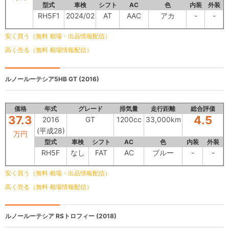
型式
車検
シフト
AC
色
内装
外装
RH5F1
2024/02
AT
AAC
アカ
-
-
安く買う（無料 相場・出品情報配信）
高く売る（無料 相場情報配信）
ルノールーテシア5HB
GT (2016)
価格
年式
グレード
排気量
走行距離
総合評価
37.3
4.5
2016
GT
1200cc
33,000km
(平成28)
万円
型式
車検
シフト
AC
色
内装
外装
RH5F
なし
FAT
AC
ブルー
-
-
安く買う（無料 相場・出品情報配信）
高く売る（無料 相場情報配信）
ルノールーテシア
RSトロフィー (2018)