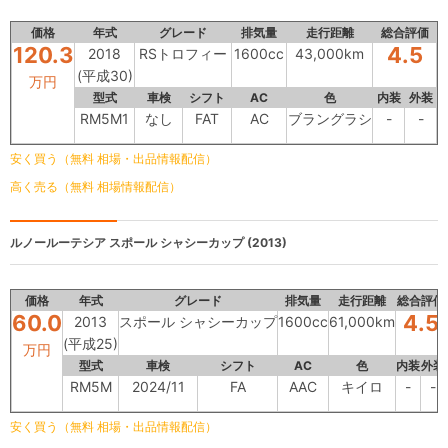
価格
年式
グレード
排気量
走行距離
総合評価
120.3
4.5
2018
RSトロフィー
1600cc
43,000km
(平成30)
万円
型式
車検
シフト
AC
色
内装
外装
RM5M1
なし
FAT
AC
ブラングラシ
-
-
安く買う（無料 相場・出品情報配信）
高く売る（無料 相場情報配信）
ルノールーテシア
スポール シャシーカップ (2013)
価格
年式
グレード
排気量
走行距離
総合評価
60.0
4.5
2013
スポール シャシーカップ
1600cc
61,000km
(平成25)
万円
型式
車検
シフト
AC
色
内装
外装
RM5M
2024/11
FA
AAC
キイロ
-
-
安く買う（無料 相場・出品情報配信）