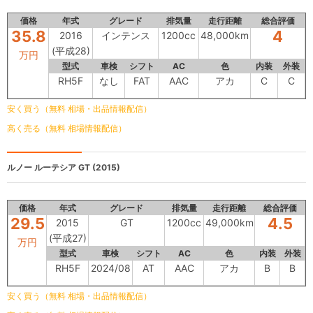
価格
年式
グレード
排気量
走行距離
総合評価
35.8
4
2016
インテンス
1200cc
48,000km
(平成28)
万円
型式
車検
シフト
AC
色
内装
外装
RH5F
なし
FAT
AAC
アカ
C
C
安く買う（無料 相場・出品情報配信）
高く売る（無料 相場情報配信）
ルノー ルーテシア
GT (2015)
価格
年式
グレード
排気量
走行距離
総合評価
29.5
4.5
2015
GT
1200cc
49,000km
(平成27)
万円
型式
車検
シフト
AC
色
内装
外装
RH5F
2024/08
AT
AAC
アカ
B
B
安く買う（無料 相場・出品情報配信）