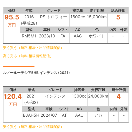
価格
年式
グレード
排気量
走行距離
総合評価
95.5
5
2016
RS トロフィー
1600cc
15,000km
(平成28)
万円
型式
車検
シフト
AC
色
内装
外装
RM5M1
2023/10
FA
AAC
ホワイト
-
-
安く買う（無料 相場・出品情報配信）
高く売る（無料 相場情報配信）
ルノールーテシア5HB
インテンス (2021)
価格
年式
グレード
排気量
走行距離
総合評価
120.4
4
2021
インテンス
1300cc
24,000km
(令和3)
万円
型式
車検
シフト
AC
色
内装
外装
BJAH5H
2024/07
AT
AAC
アカ
-
-
安く買う（無料 相場・出品情報配信）