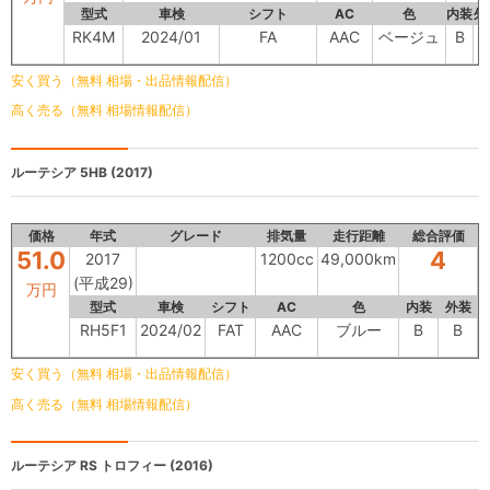
型式
車検
シフト
AC
色
内装
外
RK4M
2024/01
FA
AAC
ベージュ
B
-
安く買う（無料 相場・出品情報配信）
高く売る（無料 相場情報配信）
ルーテシア 5HB
(2017)
価格
年式
グレード
排気量
走行距離
総合評価
51.0
4
2017
1200cc
49,000km
(平成29)
万円
型式
車検
シフト
AC
色
内装
外装
RH5F1
2024/02
FAT
AAC
ブルー
B
B
安く買う（無料 相場・出品情報配信）
高く売る（無料 相場情報配信）
ルーテシア
RS トロフィー (2016)