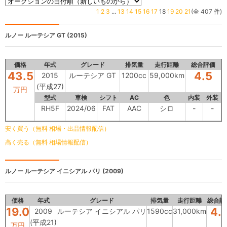
1
2
3
...
13
14
15
16
17
18
19
20
21
(全 407 件)
ルノー
ルーテシア GT (2015)
価格
年式
グレード
排気量
走行距離
総合評価
43.5
4.5
2015
ルーテシア GT
1200cc
59,000km
(平成27)
万円
型式
車検
シフト
AC
色
内装
外装
RH5F
2024/06
FAT
AAC
シロ
-
-
安く買う（無料 相場・出品情報配信）
高く売る（無料 相場情報配信）
ルノー
ルーテシア イニシアル パリ (2009)
価格
年式
グレード
排気量
走行距離
総合評
19.0
4.
2009
ルーテシア イニシアル パリ
1590cc
31,000km
(平成21)
万円