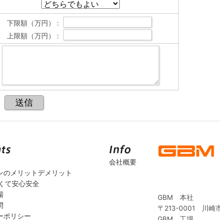
下限額（万円） :
上限額（万円） :
会社概要
ンのメリットデメリット
安くて安心安全
場
GBM 本社
問
〒213-0001 川崎
ーポリシー
GBM 工場