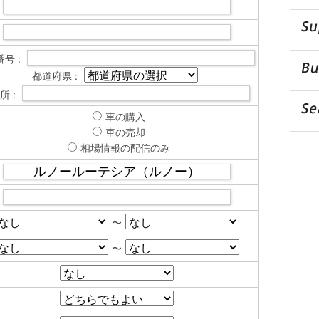
号 :
都道府県 :
所 :
車の購入
車の売却
相場情報の配信のみ
〜
〜