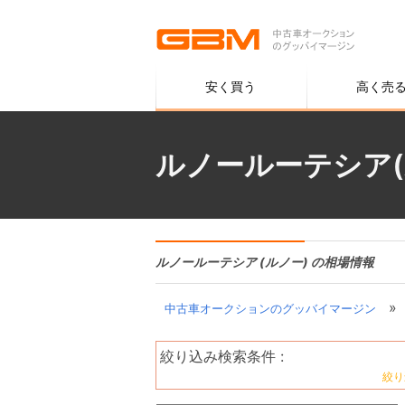
安く買う
高く売
ルノールーテシア(
ルノールーテシア (ルノー) の相場情報
»
中古車オークションのグッバイマージン
絞り込み検索条件 :
絞り