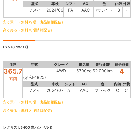
型式
車検
シフト
AC
色
内装
外装
フメイ
2024/09
FA
AAC
ホワイト
B
-
安く買う（無料 相場・出品情報配信）
高く売る（無料 相場情報配信）
LX570
4WD ()
価格
年式
グレード
排気量
走行距離
総合評価
365.7
4
4WD
5700cc
62,000km
(昭和-1925)
万円
型式
車検
シフト
AC
色
内装
外装
フメイ
2024/07
AT
AAC
ブラック
C
C
安く買う（無料 相場・出品情報配信）
高く売る（無料 相場情報配信）
レクサス
LS400 左ハンドル ()