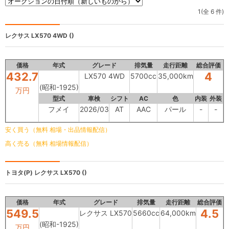
1(全 6 件)
レクサス
LX570 4WD ()
価格
年式
グレード
排気量
走行距離
総合評価
432.7
4
LX570 4WD
5700cc
35,000km
(昭和-1925)
万円
型式
車検
シフト
AC
色
内装
外装
フメイ
2026/03
AT
AAC
パール
-
-
安く買う（無料 相場・出品情報配信）
高く売る（無料 相場情報配信）
トヨタ(P)
レクサス LX570 ()
価格
年式
グレード
排気量
走行距離
総合評価
549.5
4.5
レクサス LX570
5660cc
64,000km
(昭和-1925)
万円