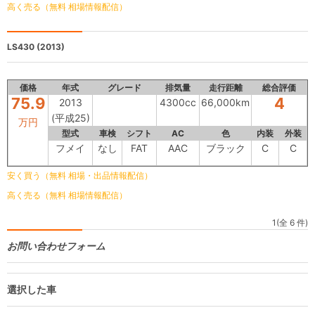
高く売る（無料 相場情報配信）
LS430
(2013)
価格
年式
グレード
排気量
走行距離
総合評価
75.9
4
2013
4300cc
66,000km
(平成25)
万円
型式
車検
シフト
AC
色
内装
外装
フメイ
なし
FAT
AAC
ブラック
C
C
安く買う（無料 相場・出品情報配信）
高く売る（無料 相場情報配信）
1(全 6 件)
お問い合わせフォーム
選択した車