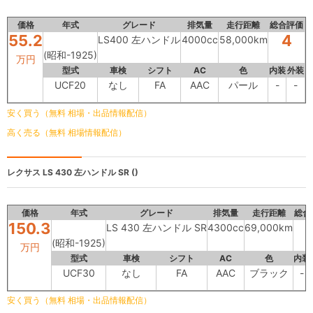
価格
年式
グレード
排気量
走行距離
総合評価
55.2
4
LS400 左ハンドル
4000cc
58,000km
(昭和-1925)
万円
型式
車検
シフト
AC
色
内装
外装
UCF20
なし
FA
AAC
パール
-
-
安く買う（無料 相場・出品情報配信）
高く売る（無料 相場情報配信）
レクサス
LS 430 左ハンドル SR ()
価格
年式
グレード
排気量
走行距離
総合
150.3
LS 430 左ハンドル SR
4300cc
69,000km
(昭和-1925)
万円
型式
車検
シフト
AC
色
内装
UCF30
なし
FA
AAC
ブラック
-
安く買う（無料 相場・出品情報配信）