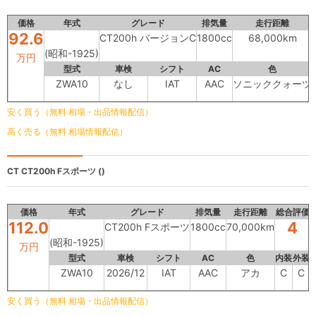
価格
年式
グレード
排気量
走行距離
92.6
CT200h バージョンC
1800cc
68,000km
(昭和-1925)
万円
型式
車検
シフト
AC
色
ZWA10
なし
IAT
AAC
ソニッククォーツ
安く買う（無料 相場・出品情報配信）
高く売る（無料 相場情報配信）
CT
CT200h Fスポーツ ()
価格
年式
グレード
排気量
走行距離
総合評価
112.0
4
CT200h Fスポーツ
1800cc
70,000km
(昭和-1925)
万円
型式
車検
シフト
AC
色
内装
外装
ZWA10
2026/12
IAT
AAC
アカ
C
C
安く買う（無料 相場・出品情報配信）