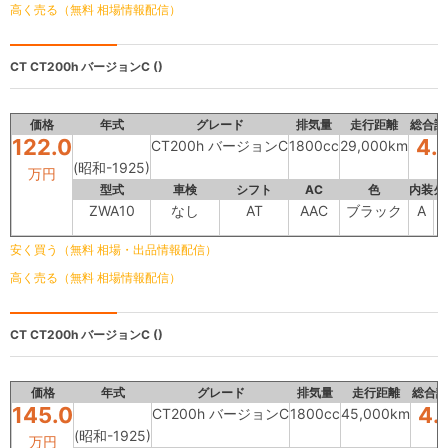
高く売る（無料 相場情報配信）
CT
CT200h バージョンC ()
価格
年式
グレード
排気量
走行距離
総合評
122.0
4.
CT200h バージョンC
1800cc
29,000km
(昭和-1925)
万円
型式
車検
シフト
AC
色
内装
外
ZWA10
なし
AT
AAC
ブラック
A
安く買う（無料 相場・出品情報配信）
高く売る（無料 相場情報配信）
CT
CT200h バージョンC ()
価格
年式
グレード
排気量
走行距離
総合評
145.0
4.
CT200h バージョンC
1800cc
45,000km
(昭和-1925)
万円