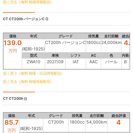
高く売る（無料 相場情報配信）
CT
CT200h バージョンC ()
価格
年式
グレード
排気量
走行距離
総合評
139.0
4.
CT200h バージョンC
1800cc
24,000km
(昭和-1925)
万円
型式
車検
シフト
AC
色
内装
外
ZWA10
2027/09
IAT
AAC
パール
B
安く買う（無料 相場・出品情報配信）
高く売る（無料 相場情報配信）
CT
CT200h ()
価格
年式
グレード
排気量
走行距離
総合評価
85.7
4
CT200h
1800cc
54,000km
(昭和-1925)
万円