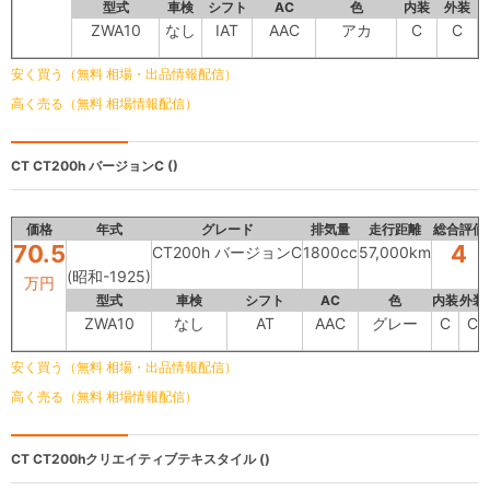
型式
車検
シフト
AC
色
内装
外装
ZWA10
なし
IAT
AAC
アカ
C
C
安く買う（無料 相場・出品情報配信）
高く売る（無料 相場情報配信）
CT
CT200h バージョンC ()
価格
年式
グレード
排気量
走行距離
総合評価
70.5
4
CT200h バージョンC
1800cc
57,000km
(昭和-1925)
万円
型式
車検
シフト
AC
色
内装
外装
ZWA10
なし
AT
AAC
グレー
C
C
安く買う（無料 相場・出品情報配信）
高く売る（無料 相場情報配信）
CT
CT200hクリエイティブテキスタイル ()