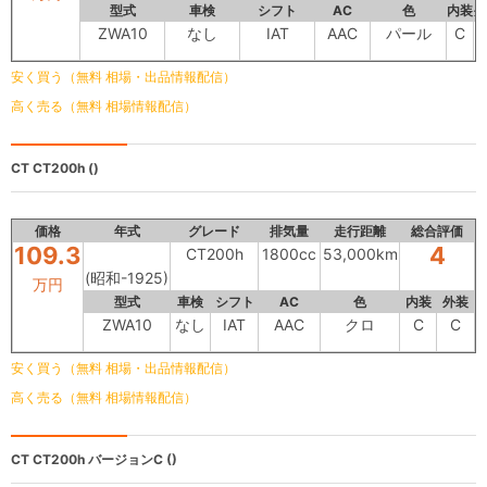
型式
車検
シフト
AC
色
内装
外
ZWA10
なし
IAT
AAC
パール
C
安く買う（無料 相場・出品情報配信）
高く売る（無料 相場情報配信）
CT
CT200h ()
価格
年式
グレード
排気量
走行距離
総合評価
109.3
4
CT200h
1800cc
53,000km
(昭和-1925)
万円
型式
車検
シフト
AC
色
内装
外装
ZWA10
なし
IAT
AAC
クロ
C
C
安く買う（無料 相場・出品情報配信）
高く売る（無料 相場情報配信）
CT
CT200h バージョンC ()