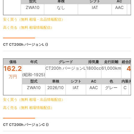
型式
車検
シフト
AC
ZWA10
なし
IAT
AAC
安く買う（無料 相場・出品情報配信）
高く売る（無料 相場情報配信）
CT
CT200h バージョンL ()
価格
年式
グレード
排気量
走行距離
総合評
162.2
4
CT200h バージョンL
1800cc
61,000km
(昭和-1925)
万円
型式
車検
シフト
AC
色
内装
外
ZWA10
2026/10
IAT
AAC
グレー
C
C
安く買う（無料 相場・出品情報配信）
高く売る（無料 相場情報配信）
CT
CT200h バージョンC ()