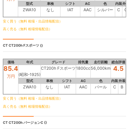
型式
車検
シフト
AC
色
内装
外
ZWA10
なし
IAT
AAC
シルバー
C
C
安く買う（無料 相場・出品情報配信）
高く売る（無料 相場情報配信）
CT
CT200h Fスポーツ ()
価格
年式
グレード
排気量
走行距離
総合評価
85.4
4.5
CT200h Fスポーツ
1800cc
56,000km
(昭和-1925)
万円
型式
車検
シフト
AC
色
内装
外装
ZWA10
なし
IAT
AAC
パール
C
B
安く買う（無料 相場・出品情報配信）
高く売る（無料 相場情報配信）
CT
CT200h バージョンC ()