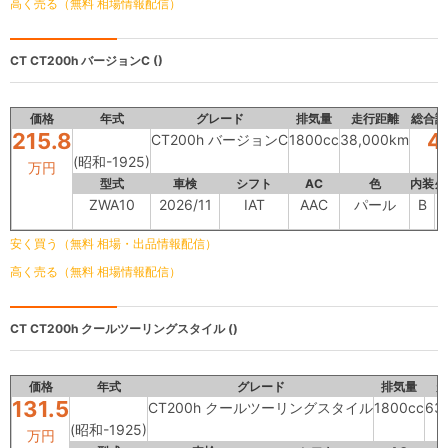
高く売る（無料 相場情報配信）
CT
CT200h バージョンC ()
価格
年式
グレード
排気量
走行距離
総合評
215.8
4
CT200h バージョンC
1800cc
38,000km
(昭和-1925)
万円
型式
車検
シフト
AC
色
内装
外
ZWA10
2026/11
IAT
AAC
パール
B
安く買う（無料 相場・出品情報配信）
高く売る（無料 相場情報配信）
CT
CT200h クールツーリングスタイル ()
価格
年式
グレード
排気量
走
131.5
CT200h クールツーリングスタイル
1800cc
63
(昭和-1925)
万円