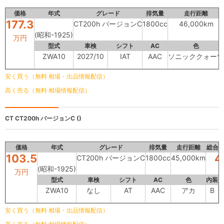
価格
年式
グレード
排気量
走行距離
177.3
CT200h バージョンC
1800cc
46,000km
(昭和-1925)
万円
型式
車検
シフト
AC
色
ZWA10
2027/10
IAT
AAC
ソニッククォーツ
安く買う（無料 相場・出品情報配信）
高く売る（無料 相場情報配信）
CT
CT200h バージョンC ()
価格
年式
グレード
排気量
走行距離
総合
103.5
4
CT200h バージョンC
1800cc
45,000km
(昭和-1925)
万円
型式
車検
シフト
AC
色
内装
ZWA10
なし
AT
AAC
アカ
B
安く買う（無料 相場・出品情報配信）