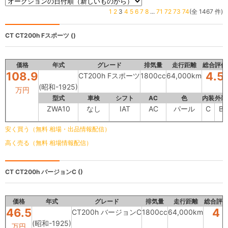
1
2
3
4
5
6
7
8
...
71
72
73
74
(全 1467 件)
CT
CT200h Fスポーツ ()
価格
年式
グレード
排気量
走行距離
総合評価
108.9
4.5
CT200h Fスポーツ
1800cc
64,000km
(昭和-1925)
万円
型式
車検
シフト
AC
色
内装
外装
ZWA10
なし
IAT
AC
パール
C
B
安く買う（無料 相場・出品情報配信）
高く売る（無料 相場情報配信）
CT
CT200h バージョンC ()
価格
年式
グレード
排気量
走行距離
総合評
46.5
4
CT200h バージョンC
1800cc
64,000km
(昭和-1925)
万円