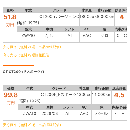
価格
年式
グレード
排気量
走行距離
総合評価
51.8
4
CT200h バージョンC
1800cc
58,000km
(昭和-1925)
万円
型式
車検
シフト
AC
色
内装
外装
ZWA10
なし
IAT
AAC
クロ
C
C
安く買う（無料 相場・出品情報配信）
高く売る（無料 相場情報配信）
CT
CT200h_Fスポーツ ()
価格
年式
グレード
排気量
走行距離
総合評価
99.8
4.5
CT200h_Fスポーツ
1800cc
14,000km
(昭和-1925)
万円
型式
車検
シフト
AC
色
内装
外装
ZWA10
2026/08
AT
AAC
パール
-
-
安く買う（無料 相場・出品情報配信）