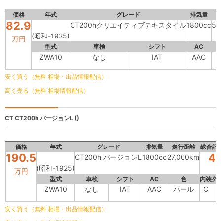
価格
年式
グレード
排気量
82.9
CT200hクリエイティブテキスタイル
1800cc
59
(昭和-1925)
万円
型式
車検
シフト
AC
ZWA10
なし
IAT
AAC
安く買う（無料 相場・出品情報配信）
高く売る（無料 相場情報配信）
CT
CT200h バージョンL ()
価格
年式
グレード
排気量
走行距離
総合評
190.5
4
CT200h バージョンL
1800cc
27,000km
(昭和-1925)
万円
型式
車検
シフト
AC
色
内装
外
ZWA10
なし
IAT
AAC
パール
C
C
安く買う（無料 相場・出品情報配信）