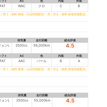
シフト
AC
色
内装
外装
FAT
WAC
クロ
C
B
く買う（無料 相場・出品情報配信）
高く売る（無料 相場情報配信）
排気量
走行距離
総合評価
4.5
ジョンL
2500cc
56,000km
シフト
AC
色
内装
外装
FAT
AAC
パール
B
A
く買う（無料 相場・出品情報配信）
高く売る（無料 相場情報配信）
排気量
走行距離
総合評価
4.5
ジョンL
2500cc
55,000km