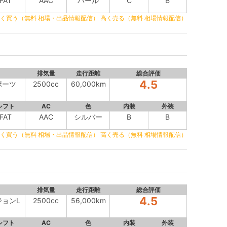
FAT
AAC
パール
C
B
く買う（無料 相場・出品情報配信）
高く売る（無料 相場情報配信）
排気量
走行距離
総合評価
4.5
スポーツ
2500cc
60,000km
シフト
AC
色
内装
外装
FAT
AAC
シルバー
B
B
く買う（無料 相場・出品情報配信）
高く売る（無料 相場情報配信）
排気量
走行距離
総合評価
4.5
ジョンL
2500cc
56,000km
シフト
AC
色
内装
外装