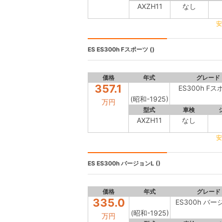
AXZH11
なし
安
ES
ES300h Fスポーツ ()
価格
年式
グレード
357.1
ES300h F
(昭和-1925)
万円
型式
車検
AXZH11
なし
安
ES
ES300h バージョンL ()
価格
年式
グレード
335.0
ES300h バー
(昭和-1925)
万円