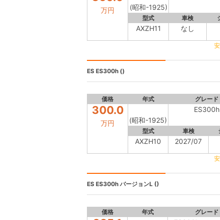
(昭和-1925)
万円
型式
車検
AXZH11
なし
安
ES
ES300h ()
価格
年式
グレード
300.0
ES300h
(昭和-1925)
万円
型式
車検
AXZH10
2027/07
安
ES
ES300h バージョンL ()
価格
年式
グレード