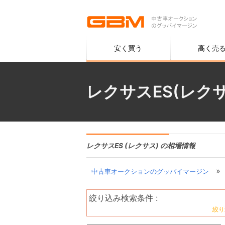
安く買う
高く売
レクサスES(レク
レクサスES (レクサス) の相場情報
»
中古車オークションのグッバイマージン
絞り込み検索条件 :
絞り