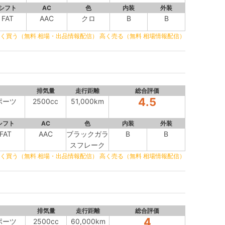
シフト
AC
色
内装
外装
FAT
AAC
クロ
B
B
く買う（無料 相場・出品情報配信）
高く売る（無料 相場情報配信）
排気量
走行距離
総合評価
4.5
スポーツ
2500cc
51,000km
シフト
AC
色
内装
外装
FAT
AAC
ブラックガラ
B
B
スフレーク
く買う（無料 相場・出品情報配信）
高く売る（無料 相場情報配信）
排気量
走行距離
総合評価
4
スポーツ
2500cc
60,000km