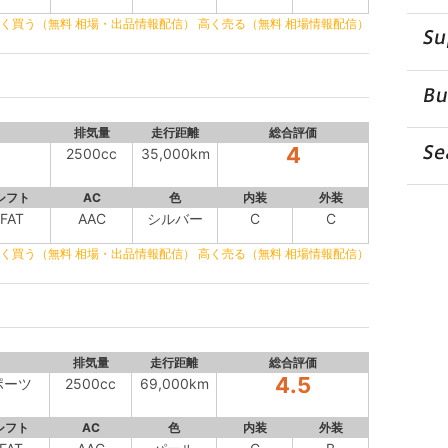
く買う（無料 相場・出品情報配信）
高く売る（無料 相場情報配信）
排気量
走行距離
総合評価
4
2500cc
35,000km
シフト
AC
色
内装
外装
FAT
AAC
シルバー
C
C
く買う（無料 相場・出品情報配信）
高く売る（無料 相場情報配信）
排気量
走行距離
総合評価
4.5
スポーツ
2500cc
69,000km
シフト
AC
色
内装
外装