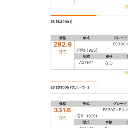
安
ES
ES300h ()
価格
年式
グレード
282.9
ES300h
(昭和-1925)
万円
型式
車検
AXZH11
なし
安
ES
ES300h Fスポーツ ()
価格
年式
グレード
331.6
ES300h F
(昭和-1925)
万円
型式
車検