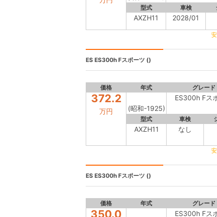
型式
車検
AXZH11
2028/01
安
ES
ES300h Fスポーツ ()
価格
年式
グレード
372.2
ES300h F
(昭和-1925)
万円
型式
車検
AXZH11
なし
安
ES
ES300h Fスポーツ ()
価格
年式
グレード
350.0
ES300h F