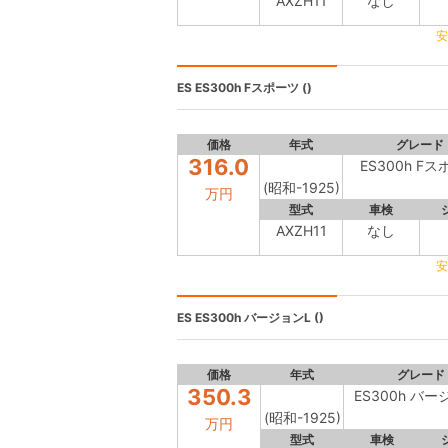
AXZH11
なし
安
ES
ES300h Fスポーツ ()
価格
年式
グレード
316.0
ES300h F
(昭和-1925)
万円
型式
車検
AXZH11
なし
安
ES
ES300h バージョンL ()
価格
年式
グレード
350.3
ES300h バー
(昭和-1925)
万円
型式
車検