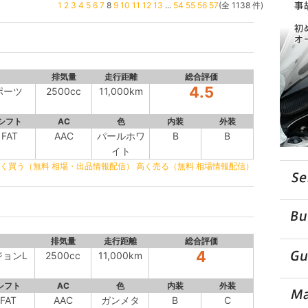
1
2
3
4
5
6
7
8
9
10
11
12
13
...
54
55
56
57
(全 1138 件)
排気量
走行距離
総合評価
4.5
スポーツ
2500cc
11,000km
シフト
AC
色
内装
外装
FAT
AAC
パールホワ
B
B
イト
く買う（無料 相場・出品情報配信）
高く売る（無料 相場情報配信）
排気量
走行距離
総合評価
4
ジョンL
2500cc
11,000km
シフト
AC
色
内装
外装
FAT
AAC
ガンメタ
B
C