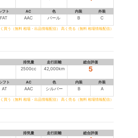
シフト
AC
色
内装
外装
FAT
AAC
パール
B
C
く買う（無料 相場・出品情報配信）
高く売る（無料 相場情報配信）
排気量
走行距離
総合評価
5
2500cc
42,000km
シフト
AC
色
内装
外装
AT
AAC
シルバー
B
A
く買う（無料 相場・出品情報配信）
高く売る（無料 相場情報配信）
排気量
走行距離
総合評価