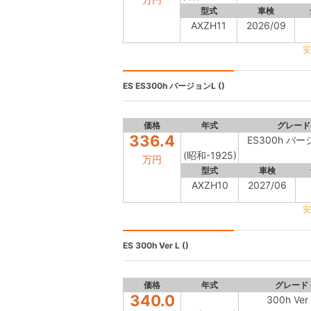
型式
車検
AXZH11
2026/09
安
ES
ES300h バージョンL ()
価格
年式
グレード
336.4
ES300h バ
(昭和-1925)
万円
型式
車検
AXZH10
2027/06
安
ES
300h Ver L ()
価格
年式
グレード
340.0
300h Ver