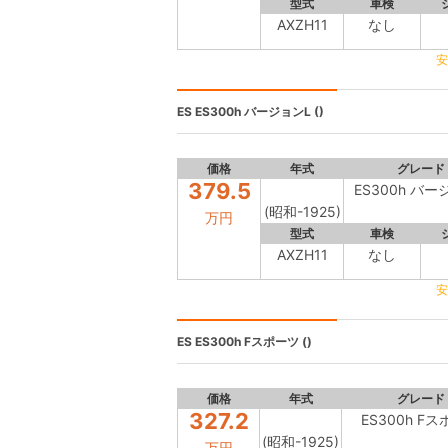
型式
車検
AXZH11
なし
安
ES
ES300h バージョンL ()
価格
年式
グレード
379.5
ES300h バー
(昭和-1925)
万円
型式
車検
AXZH11
なし
安
ES
ES300h Fスポーツ ()
価格
年式
グレード
327.2
ES300h F
(昭和-1925)
万円