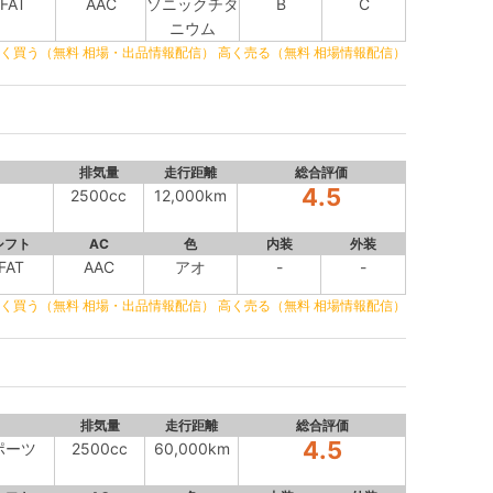
FAT
AAC
ソニックチタ
B
C
ニウム
く買う（無料 相場・出品情報配信）
高く売る（無料 相場情報配信）
排気量
走行距離
総合評価
4.5
2500cc
12,000km
シフト
AC
色
内装
外装
FAT
AAC
アオ
-
-
く買う（無料 相場・出品情報配信）
高く売る（無料 相場情報配信）
排気量
走行距離
総合評価
4.5
スポーツ
2500cc
60,000km