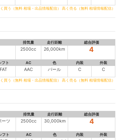
く買う（無料 相場・出品情報配信）
高く売る（無料 相場情報配信）
排気量
走行距離
総合評価
4
2500cc
26,000km
シフト
AC
色
内装
外装
FAT
AAC
パール
C
C
く買う（無料 相場・出品情報配信）
高く売る（無料 相場情報配信）
排気量
走行距離
総合評価
4
スポーツ
2500cc
30,000km
シフト
AC
色
内装
外装