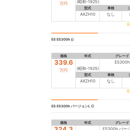
(昭和-1925)
万円
型式
車検
AXZH10
なし
安
ES
ES300h ()
価格
年式
グレード
339.6
ES300h
(昭和-1925)
万円
型式
車検
AXZH10
なし
安
ES
ES300h バージョンL ()
価格
年式
グレード
324.3
ES300h バー