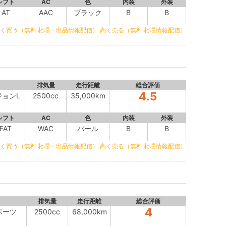
シフト
AC
色
内装
外装
AT
AAC
ブラック
B
B
く買う（無料 相場・出品情報配信）
高く売る（無料 相場情報配信）
排気量
走行距離
総合評価
4.5
ジョンL
2500cc
35,000km
シフト
AC
色
内装
外装
FAT
WAC
パール
B
B
く買う（無料 相場・出品情報配信）
高く売る（無料 相場情報配信）
排気量
走行距離
総合評価
4
スポーツ
2500cc
68,000km