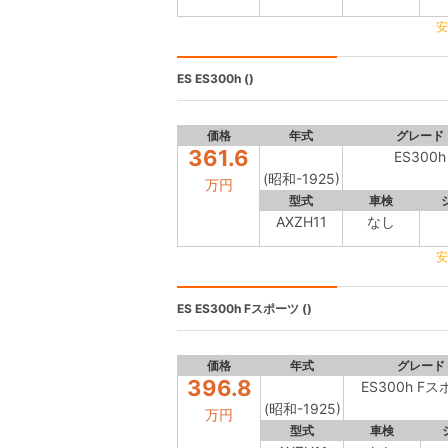
安
ES
ES300h ()
価格
年式
グレード
361.6
ES300h
(昭和-1925)
万円
型式
車検
AXZH11
なし
安
ES
ES300h Fスポーツ ()
価格
年式
グレード
396.8
ES300h F
(昭和-1925)
万円
型式
車検