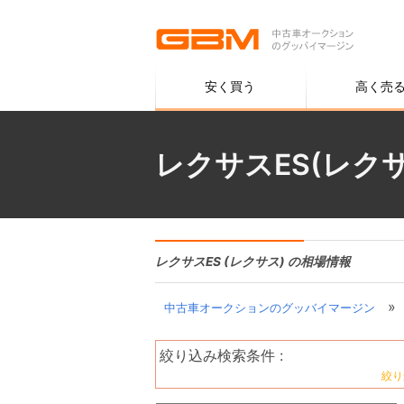
安く買う
高く売
レクサスES(レク
レクサスES (レクサス) の相場情報
»
中古車オークションのグッバイマージン
絞り込み検索条件 :
絞り