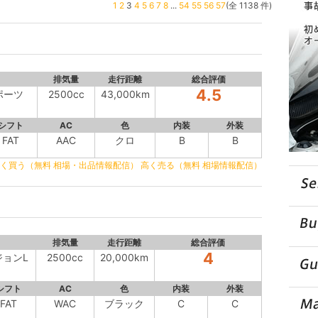
1
2
3
4
5
6
7
8
...
54
55
56
57
(全 1138 件)
排気量
走行距離
総合評価
4.5
スポーツ
2500cc
43,000km
シフト
AC
色
内装
外装
FAT
AAC
クロ
B
B
く買う（無料 相場・出品情報配信）
高く売る（無料 相場情報配信）
排気量
走行距離
総合評価
4
ジョンL
2500cc
20,000km
シフト
AC
色
内装
外装
FAT
WAC
ブラック
C
C