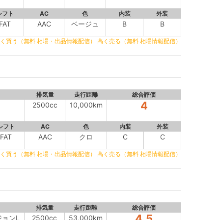
シフト
AC
色
内装
外装
FAT
AAC
ベージュ
B
B
く買う（無料 相場・出品情報配信）
高く売る（無料 相場情報配信）
排気量
走行距離
総合評価
4
2500cc
10,000km
シフト
AC
色
内装
外装
FAT
AAC
クロ
C
C
く買う（無料 相場・出品情報配信）
高く売る（無料 相場情報配信）
排気量
走行距離
総合評価
4.5
ジョンL
2500cc
53,000km