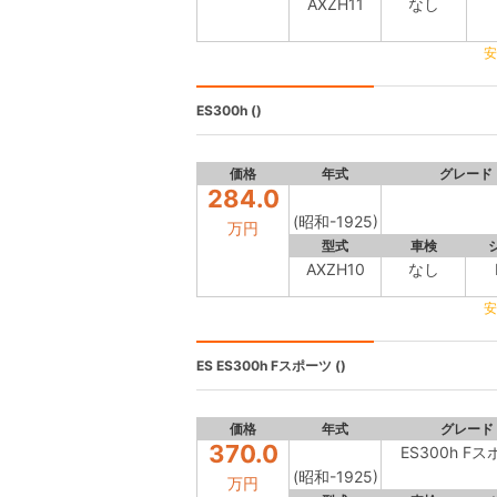
AXZH11
なし
安
ES300h
()
価格
年式
グレード
284.0
(昭和-1925)
万円
型式
車検
AXZH10
なし
安
ES
ES300h Fスポーツ ()
価格
年式
グレード
370.0
ES300h F
(昭和-1925)
万円