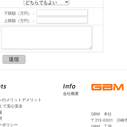
下限額（万円） :
上限額（万円） :
会社概要
ンのメリットデメリット
安くて安心安全
場
GBM 本社
問
〒213-0001 川崎
ーポリシー
GBM 工場