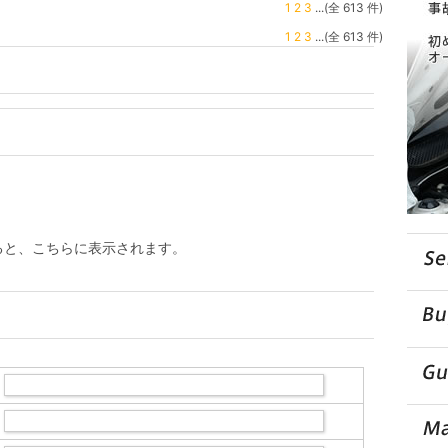
1
2
3
...(全 613 件)
1
2
3
...(全 613 件)
ると、こちらに表示されます。