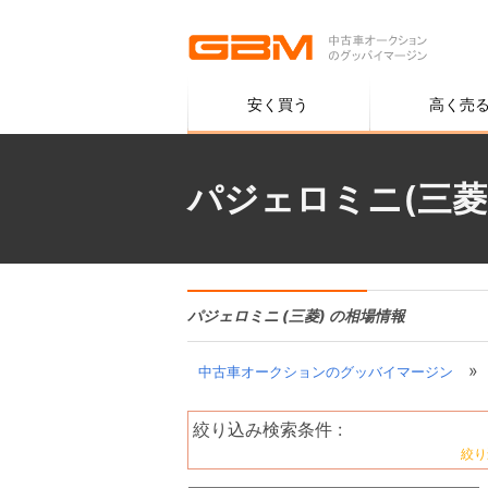
安く買う
高く売
パジェロミニ(三菱
パジェロミニ (三菱) の相場情報
»
中古車オークションのグッバイマージン
絞り込み検索条件 :
絞り