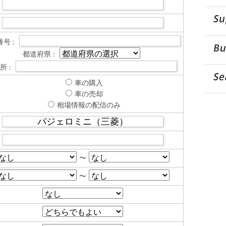
号 :
都道府県 :
所 :
車の購入
車の売却
相場情報の配信のみ
〜
〜