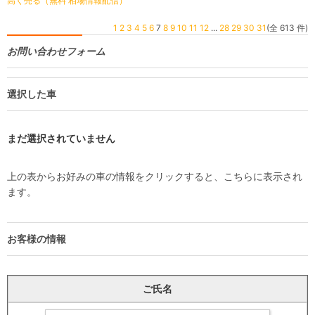
高く売る（無料 相場情報配信）
1
2
3
4
5
6
7
8
9
10
11
12
...
28
29
30
31
(全 613 件)
お問い合わせフォーム
選択した車
まだ選択されていません
上の表からお好みの車の情報をクリックすると、こちらに表示され
ます。
お客様の情報
ご氏名