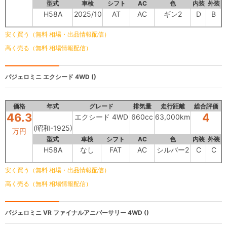
型式
車検
シフト
AC
色
内装
外装
H58A
2025/10
AT
AC
ギン2
D
B
安く買う（無料 相場・出品情報配信）
高く売る（無料 相場情報配信）
パジェロミニ
エクシード 4WD ()
価格
年式
グレード
排気量
走行距離
総合評価
46.3
4
エクシード 4WD
660cc
63,000km
(昭和-1925)
万円
型式
車検
シフト
AC
色
内装
外装
H58A
なし
FAT
AC
シルバー2
C
C
安く買う（無料 相場・出品情報配信）
高く売る（無料 相場情報配信）
パジェロミニ
VR ファイナルアニバーサリー 4WD ()