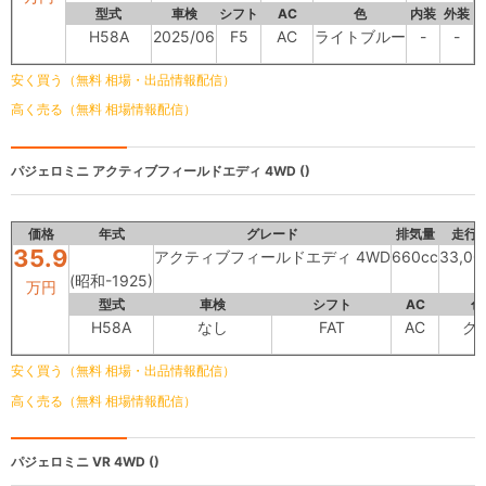
型式
車検
シフト
AC
色
内装
外装
H58A
2025/06
F5
AC
ライトブルー
-
-
安く買う（無料 相場・出品情報配信）
高く売る（無料 相場情報配信）
パジェロミニ
アクティブフィールドエディ 4WD ()
価格
年式
グレード
排気量
走行
35.9
アクティブフィールドエディ 4WD
660cc
33,0
(昭和-1925)
万円
型式
車検
シフト
AC
色
H58A
なし
FAT
AC
ク
安く買う（無料 相場・出品情報配信）
高く売る（無料 相場情報配信）
パジェロミニ
VR 4WD ()