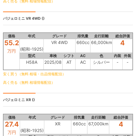
高く売る（無料 相場情報配信）
パジェロミニ
VR 4WD ()
価格
年式
グレード
排気量
走行距離
総合評価
55.2
4
VR 4WD
660cc
66,000km
(昭和-1925)
万円
型式
車検
シフト
AC
色
内装
外装
H58A
2025/08
AT
AC
シルバー
-
-
安く買う（無料 相場・出品情報配信）
高く売る（無料 相場情報配信）
パジェロミニ
XR ()
価格
年式
グレード
排気量
走行距離
総合評価
27.4
4
XR
660cc
67,000km
(昭和-1925)
万円