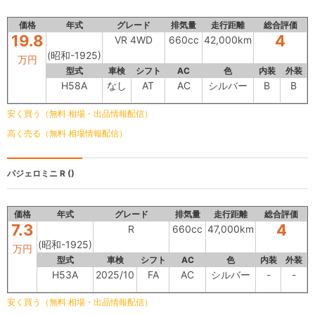
価格
年式
グレード
排気量
走行距離
総合評価
19.8
4
VR 4WD
660cc
42,000km
(昭和-1925)
万円
型式
車検
シフト
AC
色
内装
外装
H58A
なし
AT
AC
シルバー
B
B
安く買う（無料 相場・出品情報配信）
高く売る（無料 相場情報配信）
パジェロミニ
R ()
価格
年式
グレード
排気量
走行距離
総合評価
7.3
4
R
660cc
47,000km
(昭和-1925)
万円
型式
車検
シフト
AC
色
内装
外装
H53A
2025/10
FA
AC
シルバー
-
-
安く買う（無料 相場・出品情報配信）