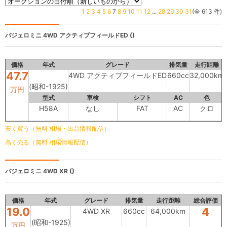
1
2
3
4
5
6
7
8
9
10
11
12
...
28
29
30
31
(全 613 件)
パジェロミニ
4WD アクティブフィールドED ()
価格
年式
グレード
排気量
走行距離
47.7
4WD アクティブフィールドED
660cc
32,000km
(昭和-1925)
万円
型式
車検
シフト
AC
色
H58A
なし
FAT
AC
クロ
安く買う（無料 相場・出品情報配信）
高く売る（無料 相場情報配信）
パジェロミニ
4WD XR ()
価格
年式
グレード
排気量
走行距離
総合評価
19.0
4
4WD XR
660cc
64,000km
(昭和-1925)
万円