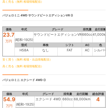
高く売る（無料 相場情報配信）
パジェロミニ 4WD
サウンドビートエディションVR ()
価格
年式
グレード
排気量
走行距離
23.7
サウンドビートエディションVR
660cc
41,000k
(昭和-1925)
万円
型式
車検
シフト
AC
色
H58A
なし
FAT
AC
シルバー
安く買う（無料 相場・出品情報配信）
高く売る（無料 相場情報配信）
パジェロミニ
エクシード 4WD ()
価格
年式
グレード
排気量
走行距離
総合評価
54.9
4
エクシード 4WD
660cc
68,000km
(昭和-1925)
万円