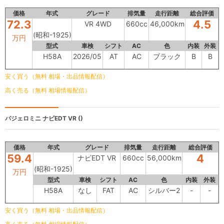
価格
年式
グレード
排気量
走行距離
総合評価
72.3
4.5
VR 4WD
660cc
46,000km
(昭和-1925)
万円
型式
車検
シフト
AC
色
内装
外装
H58A
2026/05
AT
AC
ブラック
B
B
安く買う（無料 相場・出品情報配信）
高く売る（無料 相場情報配信）
パジェロミニ
ナビEDT VR ()
価格
年式
グレード
排気量
走行距離
総合評価
59.4
4
ナビEDT VR
660cc
56,000km
(昭和-1925)
万円
型式
車検
シフト
AC
色
内装
外装
H58A
なし
FAT
AC
シルバー2
-
-
安く買う（無料 相場・出品情報配信）