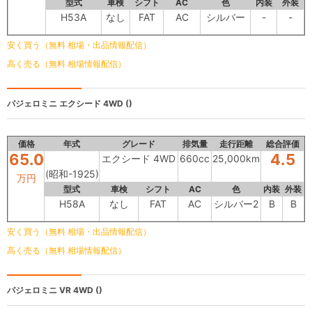
型式
車検
シフト
AC
色
内装
外装
H53A
なし
FAT
AC
シルバー
-
-
安く買う（無料 相場・出品情報配信）
高く売る（無料 相場情報配信）
パジェロミニ
エクシード 4WD ()
価格
年式
グレード
排気量
走行距離
総合評価
65.0
4.5
エクシード 4WD
660cc
25,000km
(昭和-1925)
万円
型式
車検
シフト
AC
色
内装
外装
H58A
なし
FAT
AC
シルバー2
B
B
安く買う（無料 相場・出品情報配信）
高く売る（無料 相場情報配信）
パジェロミニ
VR 4WD ()