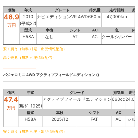
価格
年式
グレード
排気量
走行距離
総
46.9
2010
ナビエディションVR 4WD
660cc
47,000km
(平成22)
万円
型式
車検
シフト
AC
色
内
H58A
なし
AT
AC
クールシルバー
D
安く買う（無料 相場・出品情報配信）
高く売る（無料 相場情報配信）
パジェロミニ 4WD
アクティブフィールドエディション ()
価格
年式
グレード
排気量
走行
47.4
アクティブフィールドエディション
660cc
24,0
(昭和-1925)
万円
型式
車検
シフト
AC
色
H58A
2025/12
FAT
AC
シル
安く買う（無料 相場・出品情報配信）