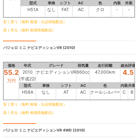
型式
車検
シフト
AC
色
内装
外装
H51A
なし
FAT
AC
クロ
-
-
安く買う（無料 相場・出品情報配信）
高く売る（無料 相場情報配信）
パジェロ ミニ
ナビエディションVR (2010)
価格
年式
グレード
排気量
走行距離
総合評価
55.2
4.5
2010
ナビエディションVR
660cc
47,000km
(平成22)
万円
型式
車検
シフト
AC
色
内装
外装
H58A
なし
AT
AC
クールシルバー
C
B
安く買う（無料 相場・出品情報配信）
高く売る（無料 相場情報配信）
パジェロ ミニ
ナビエディションVR 4WD (2010)