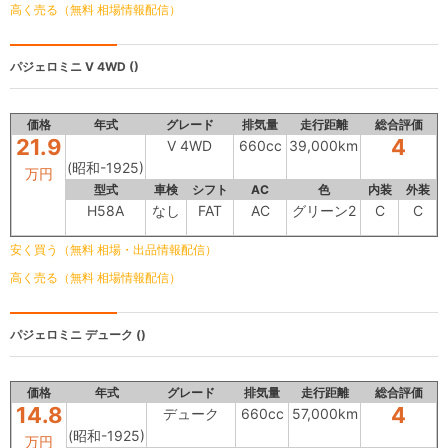
高く売る（無料 相場情報配信）
パジェロミニ
V 4WD ()
価格
年式
グレード
排気量
走行距離
総合評価
21.9
4
V 4WD
660cc
39,000km
(昭和-1925)
万円
型式
車検
シフト
AC
色
内装
外装
H58A
なし
FAT
AC
グリーン2
C
C
安く買う（無料 相場・出品情報配信）
高く売る（無料 相場情報配信）
パジェロミニ
デューク ()
価格
年式
グレード
排気量
走行距離
総合評価
14.8
4
デューク
660cc
57,000km
(昭和-1925)
万円