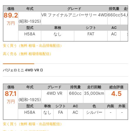
価格
年式
グレード
排気量
走行
89.2
VR ファイナルアニバーサリー 4WD
660cc
54,0
(昭和-1925)
万円
型式
車検
シフト
AC
H58A
なし
FAT
AC
シ
安く買う（無料 相場・出品情報配信）
高く売る（無料 相場情報配信）
パジェロミニ
4WD VR ()
価格
年式
グレード
排気量
走行距離
総合評価
87.1
4.5
4WD VR
660cc
35,000km
(昭和-1925)
万円
型式
車検
シフト
AC
色
内装
外装
H58A
なし
FA
AC
シルバー
-
-
安く買う（無料 相場・出品情報配信）