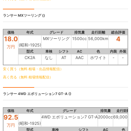
ランサー
MXツーリング ()
価格
年式
グレード
排気量
走行距離
総合評価
18.0
4
MXツーリング
1500cc
56,000km
(昭和-1925)
万円
型式
車検
シフト
AC
色
内装
外装
CK2A
なし
AT
AAC
ホワイト
-
-
安く買う（無料 相場・出品情報配信）
高く売る（無料 相場情報配信）
ランサー
4WD エボリューション7 GT-A ()
価格
年式
グレード
排気量
走行距離
92.5
4WD エボリューション7 GT-A
2000cc
69,000k
(昭和-1925)
万円
型式
車検
シフト
AC
色