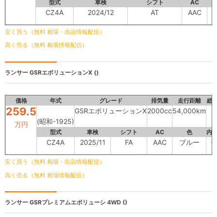
型式
車検
シフト
AC
CZ4A
2024/12
AT
AAC
安く買う（無料 相場・出品情報配信）
高く売る（無料 相場情報配信）
ランサー
GSRエボリューションⅩ ()
価格
年式
グレード
排気量
走行距離
総
259.5
GSRエボリューションⅩ
2000cc
54,000km
(昭和-1925)
万円
型式
車検
シフト
AC
色
内
CZ4A
2025/11
FA
AAC
ブルー
-
安く買う（無料 相場・出品情報配信）
高く売る（無料 相場情報配信）
ランサー
GSRプレミアムエボリューシ 4WD ()