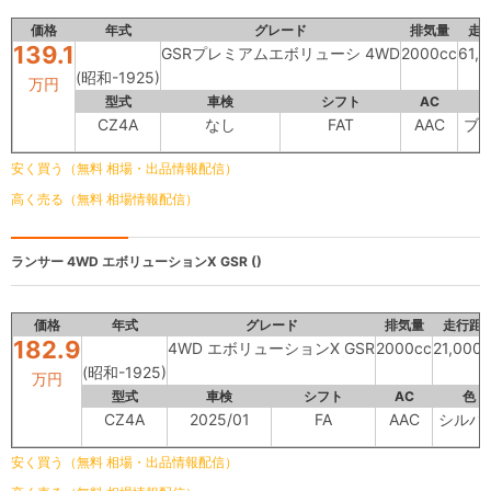
価格
年式
グレード
排気量
走
139.1
GSRプレミアムエボリューシ 4WD
2000cc
61,
(昭和-1925)
万円
型式
車検
シフト
AC
CZ4A
なし
FAT
AAC
ブ
安く買う（無料 相場・出品情報配信）
高く売る（無料 相場情報配信）
ランサー
4WD エボリューションX GSR ()
価格
年式
グレード
排気量
走行距
182.9
4WD エボリューションX GSR
2000cc
21,000
(昭和-1925)
万円
型式
車検
シフト
AC
色
CZ4A
2025/01
FA
AAC
シルバ
安く買う（無料 相場・出品情報配信）