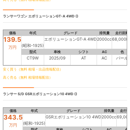
ランサーワゴン
エボリューションGT-A 4WD ()
価格
年式
グレード
排気量
走行距離
139.5
エボリューションGT-A 4WD
2000cc
68,000k
(昭和-1925)
万円
型式
車検
シフト
AC
色
CT9W
2025/09
AT
AC
パール
安く買う（無料 相場・出品情報配信）
高く売る（無料 相場情報配信）
ランサー S/D
GSRエボリューション10 4WD ()
価格
年式
グレード
排気量
走行
343.5
GSRエボリューション10 4WD
2000cc
69,00
(昭和-1925)
万円
型式
車検
シフト
AC
色