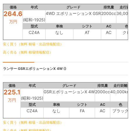
価格
年式
グレード
排気量
走行距
264.6
4WD エボリューションX GSR
2000cc
36,00
(昭和-1925)
万円
型式
車検
シフト
AC
色
CZ4A
なし
AT
AC
クロ
安く買う（無料 相場・出品情報配信）
高く売る（無料 相場情報配信）
ランサー
GSRエボリューションⅩ 4W ()
価格
年式
グレード
排気量
走行距離
225.1
GSRエボリューションⅩ 4W
2000cc
40,000km
(昭和-1925)
万円
型式
車検
シフト
AC
色
CZ4A
なし
FA
AC
ブラック
安く買う（無料 相場・出品情報配信）
高く売る（無料 相場情報配信）