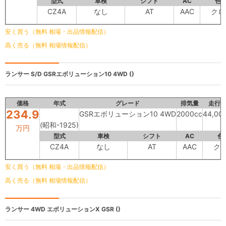
型式
車検
シフト
AC
色
CZ4A
なし
AT
AAC
クロ
安く買う（無料 相場・出品情報配信）
高く売る（無料 相場情報配信）
ランサー S/D
GSRエボリューション10 4WD ()
価格
年式
グレード
排気量
走行
234.9
GSRエボリューション10 4WD
2000cc
44,00
(昭和-1925)
万円
型式
車検
シフト
AC
色
CZ4A
なし
AT
AAC
ク
安く買う（無料 相場・出品情報配信）
高く売る（無料 相場情報配信）
ランサー
4WD エボリューションX GSR ()