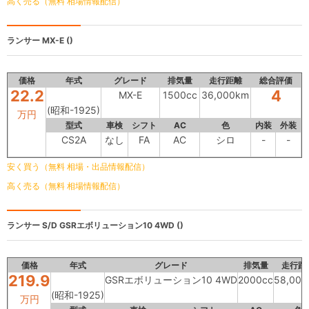
高く売る（無料 相場情報配信）
ランサー
MX-E ()
価格
年式
グレード
排気量
走行距離
総合評価
22.2
4
MX-E
1500cc
36,000km
(昭和-1925)
万円
型式
車検
シフト
AC
色
内装
外装
CS2A
なし
FA
AC
シロ
-
-
安く買う（無料 相場・出品情報配信）
高く売る（無料 相場情報配信）
ランサー S/D
GSRエボリューション10 4WD ()
価格
年式
グレード
排気量
走行距
219.9
GSRエボリューション10 4WD
2000cc
58,00
(昭和-1925)
万円