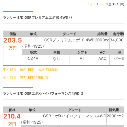
1
2
3
4
5
6
7
(全 134 件)
ランサー S/D
GSRプレミアムエボ10 4WD ()
価格
年式
グレード
排気量
走行距離
203.5
GSRプレミアムエボ10 4WD
2000cc
34,000k
(昭和-1925)
万円
型式
車検
シフト
AC
色
CZ4A
なし
AT
AAC
パール
安く買う（無料 相場・出品情報配信）
高く売る（無料 相場情報配信）
ランサー S/D
GSRエボXハイパフォーマンス4WD ()
価格
年式
グレード
排気量
210.4
GSRエボXハイパフォーマンス4WD
2000cc
26
(昭和-1925)
万円