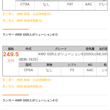
CT9A
なし
FAT
AAC
グレー
安く買う（無料 相場・出品情報配信）
高く売る（無料 相場情報配信）
ランサー
4WD GSRエボリューション6 ()
価格
年式
グレード
排気量
走行距
249.5
4WD GSRエボリューション6
2000cc
68,000
(昭和-1925)
万円
型式
車検
シフト
AC
色
CP9A
なし
F5
AAC
シロ
安く買う（無料 相場・出品情報配信）
高く売る（無料 相場情報配信）
ランサー
4WD GSRエボリューション4 ()