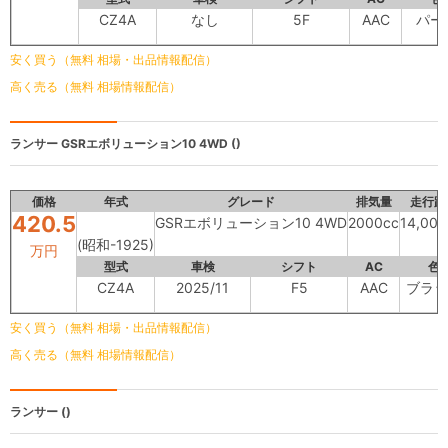
CZ4A
なし
5F
AAC
パー
安く買う（無料 相場・出品情報配信）
高く売る（無料 相場情報配信）
ランサー
GSRエボリューション10 4WD ()
価格
年式
グレード
排気量
走行距
420.5
GSRエボリューション10 4WD
2000cc
14,00
(昭和-1925)
万円
型式
車検
シフト
AC
色
CZ4A
2025/11
F5
AAC
ブラッ
安く買う（無料 相場・出品情報配信）
高く売る（無料 相場情報配信）
ランサー
()