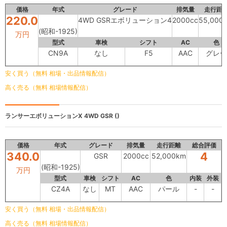
価格
年式
グレード
排気量
走行距
220.0
4WD GSRエボリューション4
2000cc
55,000
(昭和-1925)
万円
型式
車検
シフト
AC
色
CN9A
なし
F5
AAC
グレー
安く買う（無料 相場・出品情報配信）
高く売る（無料 相場情報配信）
ランサーエボリューションX 4WD
GSR ()
価格
年式
グレード
排気量
走行距離
総合評価
340.0
4
GSR
2000cc
52,000km
(昭和-1925)
万円
型式
車検
シフト
AC
色
内装
外装
CZ4A
なし
MT
AAC
パール
-
-
安く買う（無料 相場・出品情報配信）
高く売る（無料 相場情報配信）