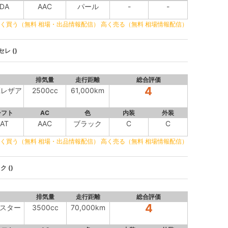
DA
AAC
パール
-
-
く買う（無料 相場・出品情報配信）
高く売る（無料 相場情報配信）
レ ()
排気量
走行距離
総合評価
4
Kレザア
2500cc
61,000km
シフト
AC
色
内装
外装
AT
AAC
ブラック
C
C
く買う（無料 相場・出品情報配信）
高く売る（無料 相場情報配信）
 ()
排気量
走行距離
総合評価
4
イスター
3500cc
70,000km