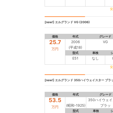
安
[new!]
エルグランド
VG (2006)
価格
年式
グレード
25.7
2006
VG
(平成18)
万円
型式
車検
E51
なし
安
[new!]
エルグランド
350ハイウェイスター ブラッ 
価格
年式
グレード
53.5
350ハイウェ
(昭和-1925)
ブラッ
万円
型式
車検