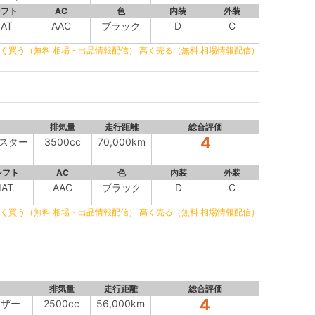
シフト
AC
色
内装
外装
IAT
AAC
ブラック
D
C
く買う（無料 相場・出品情報配信）
高く売る（無料 相場情報配信）
排気量
走行距離
総合評価
4
イスター
3500cc
70,000km
シフト
AC
色
内装
外装
IAT
AAC
ブラック
D
C
く買う（無料 相場・出品情報配信）
高く売る（無料 相場情報配信）
排気量
走行距離
総合評価
4
レザー
2500cc
56,000km