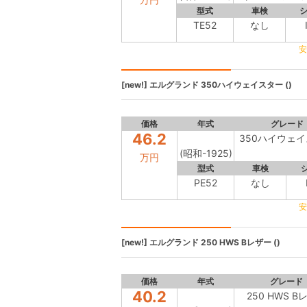
型式
車検
TE52
なし
安
[new!]
エルグランド
350ハイウェイスター ()
価格
年式
グレード
46.2
350ハイウェ
(昭和-1925)
万円
型式
車検
PE52
なし
安
[new!]
エルグランド
250 HWS Bレザー ()
価格
年式
グレード
40.2
250 HWS B