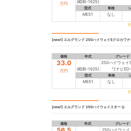
(昭和-1925)
万円
型式
車検
ME51
なし
安
[new!]
エルグランド
250ハイウェイSクロカワナビE
価格
年式
グレード
33.0
250ハイウェイ
(昭和-1925)
ワナビED-
万円
型式
車検
ME51
なし
安
[new!]
エルグランド
250ハイウェイスター ()
価格
年式
グレード
56.5
250ハイウェ