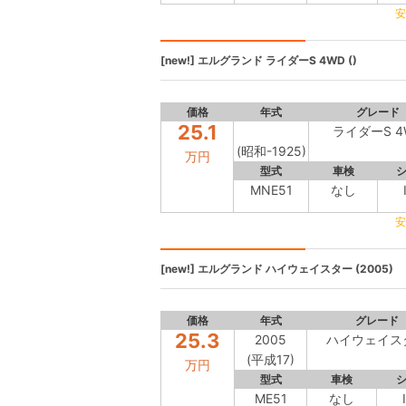
安
[new!]
エルグランド
ライダーS 4WD ()
価格
年式
グレード
25.1
ライダーS 4
(昭和-1925)
万円
型式
車検
MNE51
なし
安
[new!]
エルグランド
ハイウェイスター (2005)
価格
年式
グレード
25.3
2005
ハイウェイス
(平成17)
万円
型式
車検
ME51
なし