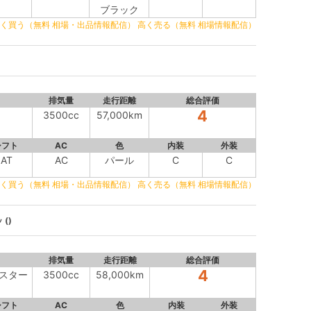
ブラック
く買う（無料 相場・出品情報配信）
高く売る（無料 相場情報配信）
排気量
走行距離
総合評価
4
3500cc
57,000km
シフト
AC
色
内装
外装
IAT
AC
パール
C
C
く買う（無料 相場・出品情報配信）
高く売る（無料 相場情報配信）
()
排気量
走行距離
総合評価
4
イスター
3500cc
58,000km
シフト
AC
色
内装
外装