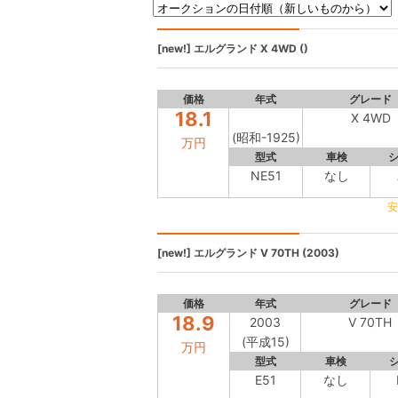
[new!]
エルグランド
X 4WD ()
価格
年式
グレード
18.1
X 4WD
(昭和-1925)
万円
型式
車検
NE51
なし
安
[new!]
エルグランド
V 70TH (2003)
価格
年式
グレード
18.9
2003
V 70TH
(平成15)
万円
型式
車検
E51
なし