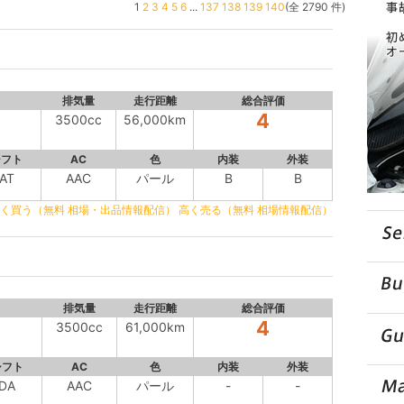
1
2
3
4
5
6
...
137
138
139
140
(全 2790 件)
排気量
走行距離
総合評価
4
3500cc
56,000km
シフト
AC
色
内装
外装
AT
AAC
パール
B
B
く買う（無料 相場・出品情報配信）
高く売る（無料 相場情報配信）
排気量
走行距離
総合評価
4
3500cc
61,000km
シフト
AC
色
内装
外装
DA
AAC
パール
-
-