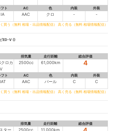
シフト
AC
色
内装
外装
IA
AAC
クロ
-
-
く買う（無料 相場・出品情報配信）
高く売る（無料 相場情報配信）
D-V ()
排気量
走行距離
総合評価
4
Sクロカ
2500cc
61,000km
V
シフト
AC
色
内装
外装
IAT
AAC
パール
C
C
く買う（無料 相場・出品情報配信）
高く売る（無料 相場情報配信）
排気量
走行距離
総合評価
4
イスター
2500cc
11,000km