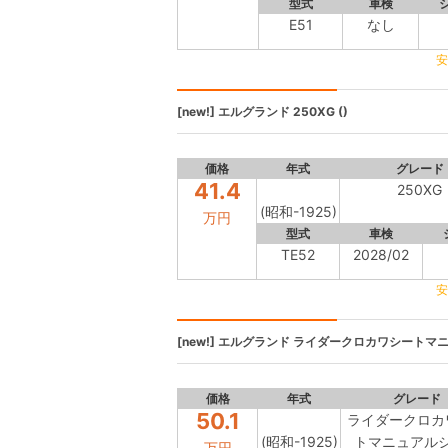
型式
車検
E51
なし
安
[new!]
エルグランド
250XG ()
価格
年式
グレード
41.4
250XG
(昭和-1925)
万円
型式
車検
TE52
2028/02
安
[new!]
エルグランド
ライダークロカワシートマニュ
価格
年式
グレード
50.1
ライダークロカ
(昭和-1925)
トマニュアル
万円