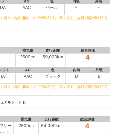
シフト
AC
色
内装
外装
DA
AAC
パール
-
-
く買う（無料 相場・出品情報配信）
高く売る（無料 相場情報配信）
排気量
走行距離
総合評価
4
2500cc
59,000km
シフト
AC
色
内装
外装
IAT
AAC
ブラック
D
B
く買う（無料 相場・出品情報配信）
高く売る（無料 相場情報配信）
アルシート ()
排気量
走行距離
総合評価
4
ワシー
2500cc
64,000km
シート