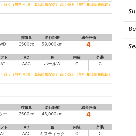
く買う（無料 相場・出品情報配信）
高く売る（無料 相場情報配信）
排気量
走行距離
総合評価
4
WD
2500cc
59,000km
シフト
AC
色
内装
外装
IAT
AAC
パールW
C
C
く買う（無料 相場・出品情報配信）
高く売る（無料 相場情報配信）
排気量
走行距離
総合評価
4
ター
2500cc
46,000km
シフト
AC
色
内装
外装
IAT
AAC
ミスティック
C
C