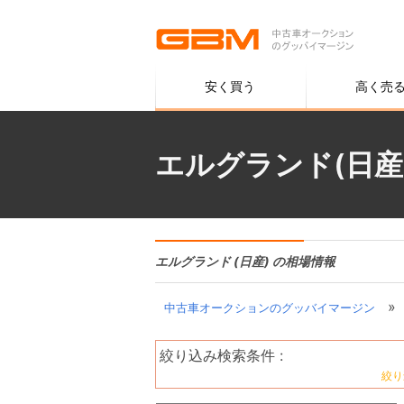
安く買う
高く売
エルグランド(日産
エルグランド (日産) の相場情報
»
中古車オークションのグッバイマージン
絞り込み検索条件 :
絞り