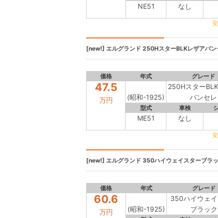
NE51
なし
安
[new!]
エルグランド
250HスターBLKレザアバンセ
価格
年式
グレード
47.5
250HスターBL
(昭和-1925)
バンセレ
万円
型式
車検
ME51
なし
安
[new!]
エルグランド
350ハイウェイスターブラック
価格
年式
グレード
60.6
350ハイウェ
(昭和-1925)
ブラック
万円