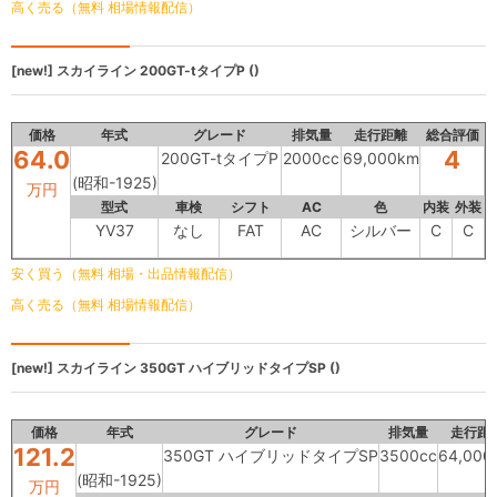
高く売る（無料 相場情報配信）
[new!]
スカイライン
200GT-tタイプP ()
価格
年式
グレード
排気量
走行距離
総合評価
64.0
4
200GT-tタイプP
2000cc
69,000km
(昭和-1925)
万円
型式
車検
シフト
AC
色
内装
外装
YV37
なし
FAT
AC
シルバー
C
C
安く買う（無料 相場・出品情報配信）
高く売る（無料 相場情報配信）
[new!]
スカイライン
350GT ハイブリッドタイプSP ()
価格
年式
グレード
排気量
走行距
121.2
350GT ハイブリッドタイプSP
3500cc
64,000
(昭和-1925)
万円