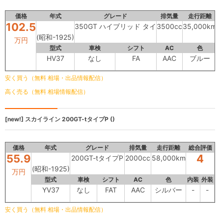
価格
年式
グレード
排気量
走行距離
102.5
350GT ハイブリッド タイ
3500cc
35,000km
(昭和-1925)
万円
型式
車検
シフト
AC
色
HV37
なし
FA
AAC
ブルー
安く買う（無料 相場・出品情報配信）
高く売る（無料 相場情報配信）
[new!]
スカイライン
200GT-tタイプP ()
価格
年式
グレード
排気量
走行距離
総合評価
55.9
4
200GT-tタイプP
2000cc
58,000km
(昭和-1925)
万円
型式
車検
シフト
AC
色
内装
外装
YV37
なし
FAT
AAC
シルバー
-
-
安く買う（無料 相場・出品情報配信）