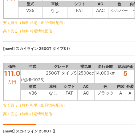
型式
車検
シフト
AC
色
内装
V35
なし
FAT
AAC
シルバー
-
安く買う（無料 相場・出品情報配信）
高く売る（無料 相場情報配信）
[new!]
スカイライン
250GT タイプS ()
価格
年式
グレード
排気量
走行距離
総合評価
111.0
5
250GT タイプS
2500cc
14,000km
(昭和-1925)
万円
型式
車検
シフト
AC
色
内装
外装
V36
なし
FAT
AC
ブラック
A
A
安く買う（無料 相場・出品情報配信）
高く売る（無料 相場情報配信）
[new!]
スカイライン
250GT ()