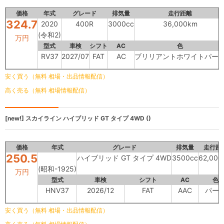
価格
年式
グレード
排気量
走行距離
324.7
2020
400R
3000cc
36,000km
(令和2)
万円
型式
車検
シフト
AC
色
RV37
2027/07
FAT
AC
ブリリアントホワイトパー
安く買う（無料 相場・出品情報配信）
高く売る（無料 相場情報配信）
[new!]
スカイライン
ハイブリッド GT タイプ 4WD ()
価格
年式
グレード
排気量
走行距
250.5
ハイブリッド GT タイプ 4WD
3500cc
62,000
(昭和-1925)
万円
型式
車検
シフト
AC
色
HNV37
2026/12
FAT
AAC
パー
安く買う（無料 相場・出品情報配信）