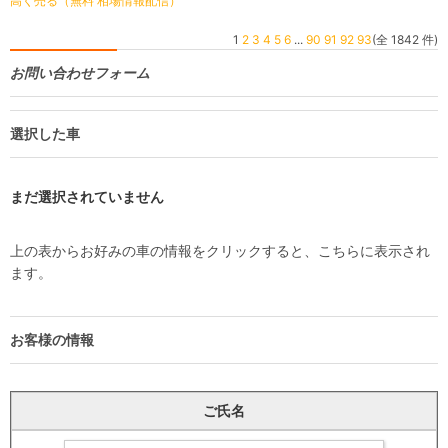
高く売る（無料 相場情報配信）
1
2
3
4
5
6
...
90
91
92
93
(全 1842 件)
お問い合わせフォーム
選択した車
まだ選択されていません
上の表からお好みの車の情報をクリックすると、こちらに表示され
ます。
お客様の情報
ご氏名