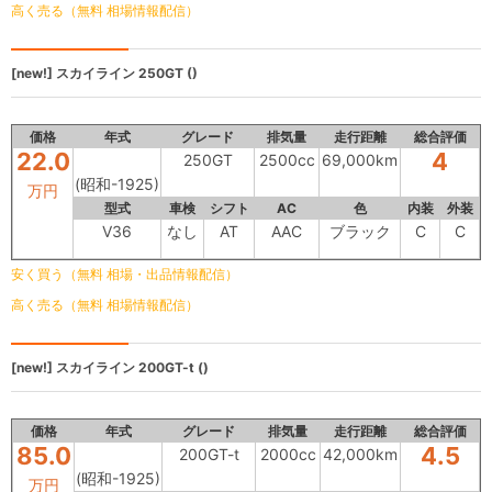
高く売る（無料 相場情報配信）
[new!]
スカイライン
250GT ()
価格
年式
グレード
排気量
走行距離
総合評価
22.0
4
250GT
2500cc
69,000km
(昭和-1925)
万円
型式
車検
シフト
AC
色
内装
外装
V36
なし
AT
AAC
ブラック
C
C
安く買う（無料 相場・出品情報配信）
高く売る（無料 相場情報配信）
[new!]
スカイライン
200GT-t ()
価格
年式
グレード
排気量
走行距離
総合評価
85.0
4.5
200GT-t
2000cc
42,000km
(昭和-1925)
万円