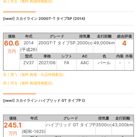
高く売る（無料 相場情報配信）
[new!]
スカイライン
200GT-T タイプSP (2014)
価格
年式
グレード
排気量
走行距離
総合評価
60.6
4
2014
200GT-T タイプSP
2000cc
49,000km
(平成26)
万円
型式
車検
シフト
AC
色
内装
外装
ZV37
2027/06
FA
AAC
パール
-
-
安く買う（無料 相場・出品情報配信）
高く売る（無料 相場情報配信）
[new!]
スカイライン
ハイブリッド GT タイプP ()
価格
年式
グレード
排気量
走行距離
245.1
ハイブリッド GT タイプP
3500cc
43,000km
(昭和-1925)
万円