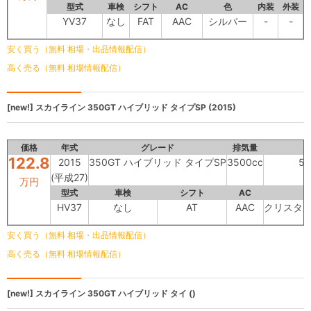
型式
車検
シフト
AC
色
内装
外装
YV37
なし
FAT
AAC
シルバー
-
-
安く買う（無料 相場・出品情報配信）
高く売る（無料 相場情報配信）
[new!]
スカイライン
350GT ハイブリッド タイプSP (2015)
価格
年式
グレード
排気量
122.8
2015
350GT ハイブリッド タイプSP
3500cc
54
(平成27)
万円
型式
車検
シフト
AC
HV37
なし
AT
AAC
クリスタ
安く買う（無料 相場・出品情報配信）
高く売る（無料 相場情報配信）
[new!]
スカイライン
350GT ハイブリッド タイ ()