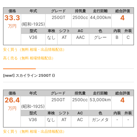
価格
年式
グレード
排気量
走行距離
総合評価
33.3
4
250GT
2500cc
44,000km
(昭和-1925)
万円
型式
車検
シフト
AC
色
内装
外装
V36
なし
AT
AAC
グレー
B
C
安く買う（無料 相場・出品情報配信）
高く売る（無料 相場情報配信）
[new!]
スカイライン
250GT ()
価格
年式
グレード
排気量
走行距離
総合評価
26.4
4
250GT
2500cc
53,000km
(昭和-1925)
万円
型式
車検
シフト
AC
色
内装
外装
V36
なし
AT
AC
ガンメタ
-
-
安く買う（無料 相場・出品情報配信）