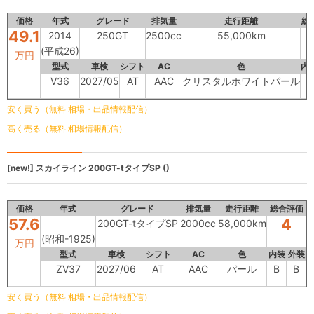
価格
年式
グレード
排気量
走行距離
総
49.1
2014
250GT
2500cc
55,000km
(平成26)
万円
型式
車検
シフト
AC
色
内
V36
2027/05
AT
AAC
クリスタルホワイトパール
B
安く買う（無料 相場・出品情報配信）
高く売る（無料 相場情報配信）
[new!]
スカイライン
200GT-tタイプSP ()
価格
年式
グレード
排気量
走行距離
総合評価
57.6
4
200GT-tタイプSP
2000cc
58,000km
(昭和-1925)
万円
型式
車検
シフト
AC
色
内装
外装
ZV37
2027/06
AT
AAC
パール
B
B
安く買う（無料 相場・出品情報配信）