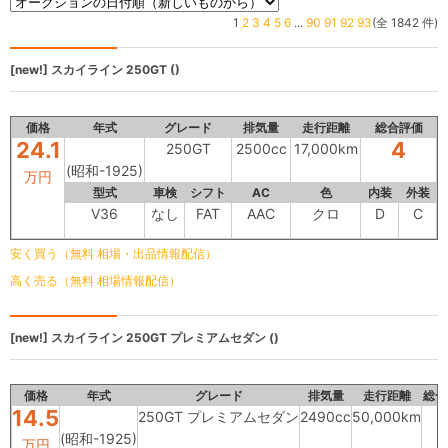
1
2
3
4
5
6
...
90
91
92
93
(全 1842 件)
[new!]
スカイライン
250GT ()
価格
年式
グレード
排気量
走行距離
総合評価
24.1
4
250GT
2500cc
17,000km
(昭和-1925)
万円
型式
車検
シフト
AC
色
内装
外装
V36
なし
FAT
AAC
クロ
D
C
安く買う（無料 相場・出品情報配信）
高く売る（無料 相場情報配信）
[new!]
スカイライン
250GT プレミアムセダン ()
価格
年式
グレード
排気量
走行距離
総合
14.5
250GT プレミアムセダン
2490cc
50,000km
(昭和-1925)
万円