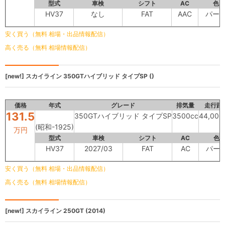
型式
車検
シフト
AC
色
HV37
なし
FAT
AAC
パー
安く買う（無料 相場・出品情報配信）
高く売る（無料 相場情報配信）
[new!]
スカイライン
350GTハイブリッド タイプSP ()
価格
年式
グレード
排気量
走行距
131.5
350GTハイブリッド タイプSP
3500cc
44,000
(昭和-1925)
万円
型式
車検
シフト
AC
色
HV37
2027/03
FAT
AC
パー
安く買う（無料 相場・出品情報配信）
高く売る（無料 相場情報配信）
[new!]
スカイライン
250GT (2014)