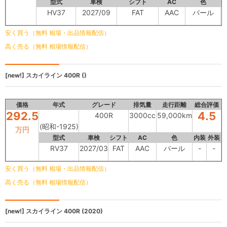
型式
車検
シフト
AC
色
内
HV37
2027/09
FAT
AAC
パール
安く買う（無料 相場・出品情報配信）
高く売る（無料 相場情報配信）
[new!]
スカイライン
400R ()
価格
年式
グレード
排気量
走行距離
総合評価
292.5
4.5
400R
3000cc
59,000km
(昭和-1925)
万円
型式
車検
シフト
AC
色
内装
外装
RV37
2027/03
FAT
AAC
パール
-
-
安く買う（無料 相場・出品情報配信）
高く売る（無料 相場情報配信）
[new!]
スカイライン
400R (2020)