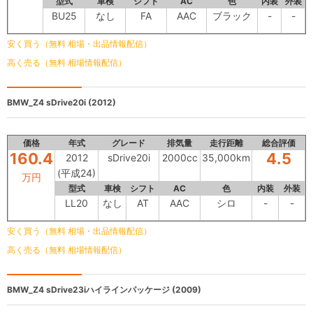
型式
車検
シフト
AC
色
内装
外装
BU25
なし
FA
AAC
ブラック
-
-
安く買う（無料 相場・出品情報配信）
高く売る（無料 相場情報配信）
BMW_Z4
sDrive20i (2012)
価格
年式
グレード
排気量
走行距離
総合評価
160.4
4.5
2012
sDrive20i
2000cc
35,000km
(平成24)
万円
型式
車検
シフト
AC
色
内装
外装
LL20
なし
AT
AAC
シロ
-
-
安く買う（無料 相場・出品情報配信）
高く売る（無料 相場情報配信）
BMW_Z4
sDrive23iハイラインパッケージ (2009)