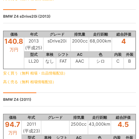
BMW Z4
sDrive20i (2013)
価格
年式
グレード
排気量
走行距離
総合評価
140.8
4
2013
sDrive20i
2000cc
68,000km
(平成25)
万円
型式
車検
シフト
AC
色
内装
外装
LL20
なし
FAT
AAC
シロ
C
B
安く買う（無料 相場・出品情報配信）
高く売る（無料 相場情報配信）
BMW Z4
(2011)
価格
年式
グレード
排気量
走行距離
総合評価
94.7
4.5
2011
2500cc
43,000km
(平成23)
万円
型式
車検
シフト
AC
色
内装
外装