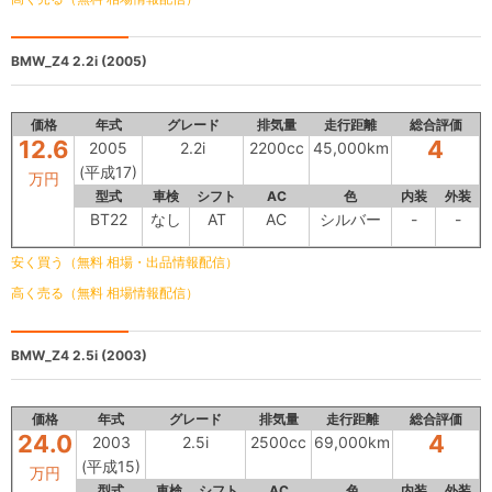
BMW_Z4
2.2i (2005)
価格
年式
グレード
排気量
走行距離
総合評価
12.6
4
2005
2.2i
2200cc
45,000km
(平成17)
万円
型式
車検
シフト
AC
色
内装
外装
BT22
なし
AT
AC
シルバー
-
-
安く買う（無料 相場・出品情報配信）
高く売る（無料 相場情報配信）
BMW_Z4
2.5i (2003)
価格
年式
グレード
排気量
走行距離
総合評価
24.0
4
2003
2.5i
2500cc
69,000km
(平成15)
万円
型式
車検
シフト
AC
色
内装
外装