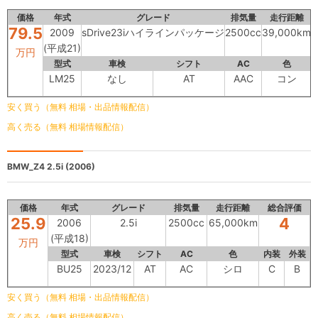
価格
年式
グレード
排気量
走行距離
79.5
2009
sDrive23iハイラインパッケージ
2500cc
39,000km
(平成21)
万円
型式
車検
シフト
AC
色
LM25
なし
AT
AAC
コン
安く買う（無料 相場・出品情報配信）
高く売る（無料 相場情報配信）
BMW_Z4
2.5i (2006)
価格
年式
グレード
排気量
走行距離
総合評価
25.9
4
2006
2.5i
2500cc
65,000km
(平成18)
万円
型式
車検
シフト
AC
色
内装
外装
BU25
2023/12
AT
AC
シロ
C
B
安く買う（無料 相場・出品情報配信）
高く売る（無料 相場情報配信）