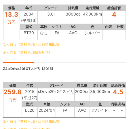
価格
年式
グレード
排気量
走行距離
総合評価
13.3
4
2004
3.0I
3000cc
47,000km
(平成16)
万円
型式
車検
シフト
AC
色
内装
外装
BT30
なし
FA
AAC
シルバー
-
-
安く買う（無料 相場・出品情報配信）
高く売る（無料 相場情報配信）
Z4
sDrive20i GTスピリ (2015)
価格
年式
グレード
排気量
走行距離
総合評価
259.8
4.5
2015
sDrive20i GTスピリ
2000cc
35,000km
(平成27)
万円
型式
車検
シフト
AC
色
内装
外装
LL20
2024/04
FA
AAC
ホワイト
-
-
安く買う（無料 相場・出品情報配信）