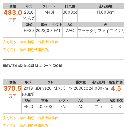
価格
年式
グレード
排気量
走行距離
483.0
2020
M40i
3000cc
11,000km
(令和2)
万円
型式
車検
シフト
AC
色
HF30
2023/09
FAT
AAC
ブラックサファイアメタリ
安く買う（無料 相場・出品情報配信）
高く売る（無料 相場情報配信）
BMW Z4
sDrive20i Mスポーツ (2019)
価格
年式
グレード
排気量
走行距離
総合評価
370.5
4.5
2019
sDrive20i Mスポーツ
2000cc
24,000km
(令和1)
万円
型式
車検
シフト
AC
色
内装
外装
HF20
2024/03
FAT
AC
アカ
C
B
安く買う（無料 相場・出品情報配信）
高く売る（無料 相場情報配信）