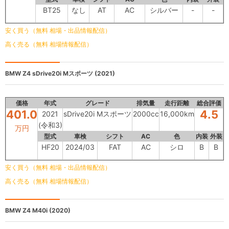
BT25
なし
AT
AC
シルバー
-
-
安く買う（無料 相場・出品情報配信）
高く売る（無料 相場情報配信）
BMW Z4
sDrive20i Mスポーツ (2021)
価格
年式
グレード
排気量
走行距離
総合評価
401.0
4.5
2021
sDrive20i Mスポーツ
2000cc
16,000km
(令和3)
万円
型式
車検
シフト
AC
色
内装
外装
HF20
2024/03
FAT
AC
シロ
B
B
安く買う（無料 相場・出品情報配信）
高く売る（無料 相場情報配信）
BMW Z4
M40i (2020)