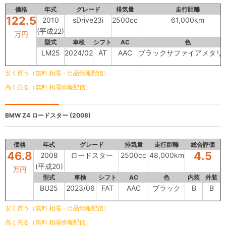
価格
年式
グレード
排気量
走行距離
122.5
2010
sDrive23i
2500cc
61,000km
(平成22)
万円
型式
車検
シフト
AC
色
LM25
2024/02
AT
AAC
ブラックサファイアメタリ
安く買う（無料 相場・出品情報配信）
高く売る（無料 相場情報配信）
BMW Z4
ロードスター (2008)
価格
年式
グレード
排気量
走行距離
総合評価
46.8
4.5
2008
ロードスター
2500cc
48,000km
(平成20)
万円
型式
車検
シフト
AC
色
内装
外装
BU25
2023/06
FAT
AAC
ブラック
B
B
安く買う（無料 相場・出品情報配信）
高く売る（無料 相場情報配信）