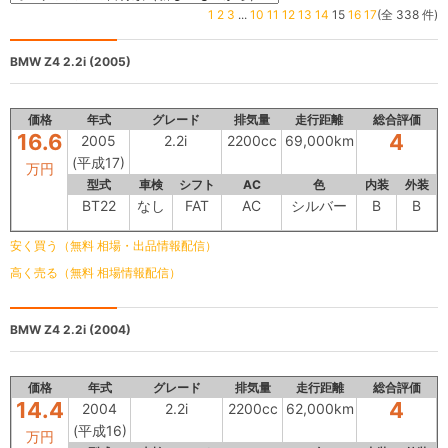
1
2
3
...
10
11
12
13
14
15
16
17
(全 338 件)
BMW Z4
2.2i (2005)
価格
年式
グレード
排気量
走行距離
総合評価
16.6
4
2005
2.2i
2200cc
69,000km
(平成17)
万円
型式
車検
シフト
AC
色
内装
外装
BT22
なし
FAT
AC
シルバー
B
B
安く買う（無料 相場・出品情報配信）
高く売る（無料 相場情報配信）
BMW Z4
2.2i (2004)
価格
年式
グレード
排気量
走行距離
総合評価
14.4
4
2004
2.2i
2200cc
62,000km
(平成16)
万円