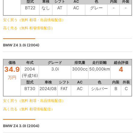
型式
車検
シフト
AC
色
内装
外装
BT22
なし
AT
AC
グレー
-
-
安く買う（無料 相場・出品情報配信）
高く売る（無料 相場情報配信）
BMW Z4
3.0i (2004)
価格
年式
グレード
排気量
走行距離
総合評価
34.9
4
2004
3.0i
3000cc
50,000km
(平成16)
万円
型式
車検
シフト
AC
色
内装
外装
BT30
2024/08
FAT
AC
シルバー
B
C
安く買う（無料 相場・出品情報配信）
高く売る（無料 相場情報配信）
BMW Z4
3.0I (2004)