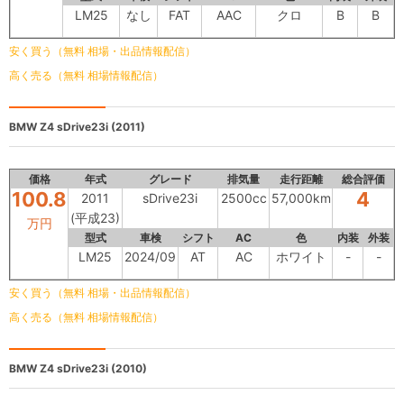
LM25
なし
FAT
AAC
クロ
B
B
安く買う（無料 相場・出品情報配信）
高く売る（無料 相場情報配信）
BMW Z4
sDrive23i (2011)
価格
年式
グレード
排気量
走行距離
総合評価
100.8
4
2011
sDrive23i
2500cc
57,000km
(平成23)
万円
型式
車検
シフト
AC
色
内装
外装
LM25
2024/09
AT
AC
ホワイト
-
-
安く買う（無料 相場・出品情報配信）
高く売る（無料 相場情報配信）
BMW Z4
sDrive23i (2010)