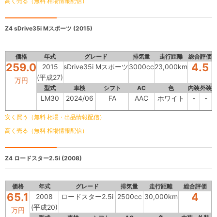
高く売る（無料 相場情報配信）
Z4
sDrive35i Mスポーツ (2015)
価格
年式
グレード
排気量
走行距離
総合評価
259.0
4.5
2015
sDrive35i Mスポーツ
3000cc
23,000km
(平成27)
万円
型式
車検
シフト
AC
色
内装
外装
LM30
2024/06
FA
AAC
ホワイト
-
-
安く買う（無料 相場・出品情報配信）
高く売る（無料 相場情報配信）
Z4
ロードスター2.5i (2008)
価格
年式
グレード
排気量
走行距離
総合評価
65.1
4
2008
ロードスター2.5i
2500cc
30,000km
(平成20)
万円