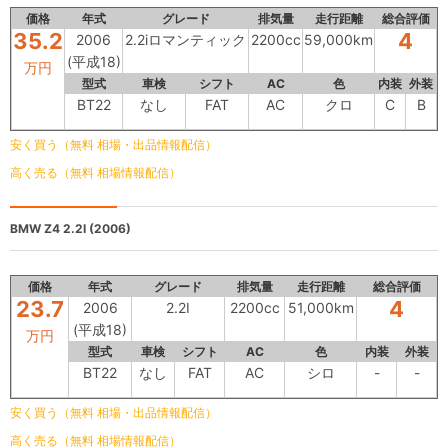
価格
年式
グレード
排気量
走行距離
総合評価
35.2
4
2006
2.2iロマンティック
2200cc
59,000km
(平成18)
万円
型式
車検
シフト
AC
色
内装
外装
BT22
なし
FAT
AC
クロ
C
B
安く買う（無料 相場・出品情報配信）
高く売る（無料 相場情報配信）
BMW Z4
2.2I (2006)
価格
年式
グレード
排気量
走行距離
総合評価
23.7
4
2006
2.2I
2200cc
51,000km
(平成18)
万円
型式
車検
シフト
AC
色
内装
外装
BT22
なし
FAT
AC
シロ
-
-
安く買う（無料 相場・出品情報配信）
高く売る（無料 相場情報配信）