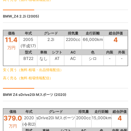
BMW_Z4
2.2i (2005)
価格
年式
グレード
排気量
走行距離
総合評価
11.4
4
2005
2.2i
2200cc
66,000km
(平成17)
万円
型式
車検
シフト
AC
色
内装
外装
BT22
なし
AT
AC
シロ
-
-
安く買う（無料 相場・出品情報配信）
高く売る（無料 相場情報配信）
BMW Z4
sDrive20i Mスポーツ (2020)
価格
年式
グレード
排気量
走行距離
総合評価
379.0
4
2020
sDrive20i Mスポーツ
2000cc
15,000km
(令和2)
万円
型式
車検
シフト
AC
色
内装
外装