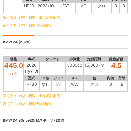
HF20
2023/10
FAT
AC
クロ
B
B
安く買う（無料 相場・出品情報配信）
高く売る（無料 相場情報配信）
BMW Z4
(2020)
価格
年式
グレード
排気量
走行距離
総合評価
445.0
4.5
2020
3000cc
15,000km
(令和2)
万円
型式
車検
シフト
AC
色
内装
外装
HF30
なし
FAT
AAC
クロ
B
B
安く買う（無料 相場・出品情報配信）
高く売る（無料 相場情報配信）
BMW Z4
sDrive20i Mスポーツ (2019)