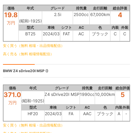
価格
年式
グレード
排気量
走行距離
総合評価
19.8
4
2.5i
2500cc
67,000km
(昭和-1925)
万円
型式
車検
シフト
AC
色
内装
外装
BT25
2024/03
FAT
AC
ブラック
C
C
安く買う（無料 相場・出品情報配信）
高く売る（無料 相場情報配信）
BMW
Z4 sDrive20I MSP ()
価格
年式
グレード
排気量
走行距離
総合評価
371.0
5
Z4 sDrive20I MSP
1990cc
10,000km
(昭和-1925)
万円
型式
車検
シフト
AC
色
内装
外装
HF20
2024/03
FA
AAC
ブラック
A
-
安く買う（無料 相場・出品情報配信）