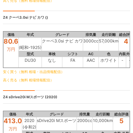
高く売る（無料 相場情報配信）
Z4
クーペ3.0si ナビ カワ ()
価格
年式
グレード
排気量
走行距離
総合評
80.6
4
クーペ3.0si ナビ カワ
3000cc
57,000km
(昭和-1925)
万円
型式
車検
シフト
AC
色
内装
外
DU30
なし
FA
AAC
ホワイト
-
-
安く買う（無料 相場・出品情報配信）
高く売る（無料 相場情報配信）
Z4
sDrive20i Mスポーツ (2020)
価格
年式
グレード
排気量
走行距離
総合評価
413.0
5
2020
sDrive20i Mスポーツ
2000cc
10,000km
(令和2)
万円