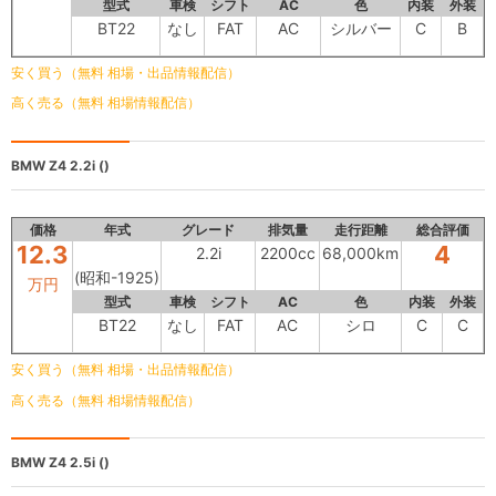
型式
車検
シフト
AC
色
内装
外装
BT22
なし
FAT
AC
シルバー
C
B
安く買う（無料 相場・出品情報配信）
高く売る（無料 相場情報配信）
BMW Z4
2.2i ()
価格
年式
グレード
排気量
走行距離
総合評価
12.3
4
2.2i
2200cc
68,000km
(昭和-1925)
万円
型式
車検
シフト
AC
色
内装
外装
BT22
なし
FAT
AC
シロ
C
C
安く買う（無料 相場・出品情報配信）
高く売る（無料 相場情報配信）
BMW Z4
2.5i ()