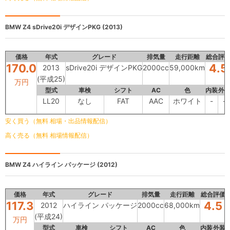
BMW Z4
sDrive20i デザインPKG (2013)
価格
年式
グレード
排気量
走行距離
総合評
170.0
4.5
2013
sDrive20i デザインPKG
2000cc
59,000km
(平成25)
万円
型式
車検
シフト
AC
色
内装
外
LL20
なし
FAT
AAC
ホワイト
-
-
安く買う（無料 相場・出品情報配信）
高く売る（無料 相場情報配信）
BMW Z4
ハイライン パッケージ (2012)
価格
年式
グレード
排気量
走行距離
総合評価
117.3
4.5
2012
ハイライン パッケージ
2000cc
68,000km
(平成24)
万円
型式
車検
シフト
AC
色
内装
外装