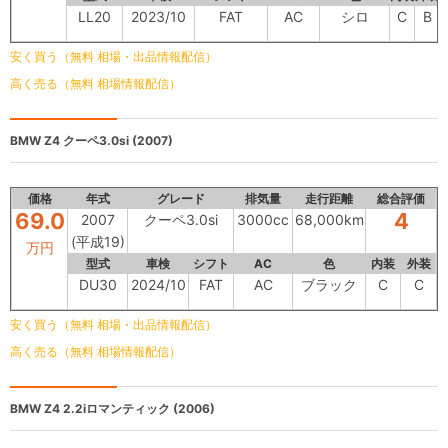
LL20
2023/10
FAT
AC
シロ
C
B
安く買う（無料 相場・出品情報配信）
高く売る（無料 相場情報配信）
BMW Z4
クーペ3.0si (2007)
価格
年式
グレード
排気量
走行距離
総合評価
69.0
4
2007
クーペ3.0si
3000cc
68,000km
(平成19)
万円
型式
車検
シフト
AC
色
内装
外装
DU30
2024/10
FAT
AC
ブラック
C
C
安く買う（無料 相場・出品情報配信）
高く売る（無料 相場情報配信）
BMW Z4
2.2iロマンティック (2006)