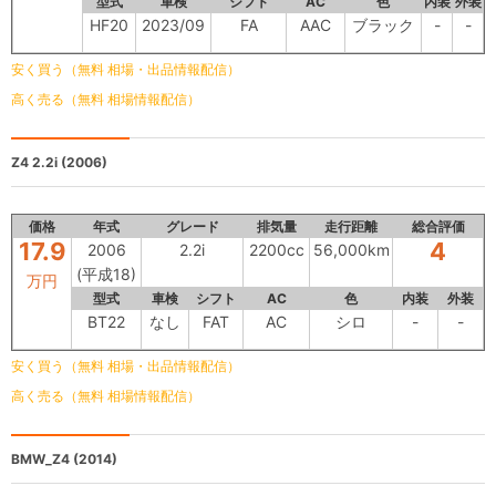
型式
車検
シフト
AC
色
内装
外装
HF20
2023/09
FA
AAC
ブラック
-
-
安く買う（無料 相場・出品情報配信）
高く売る（無料 相場情報配信）
Z4
2.2i (2006)
価格
年式
グレード
排気量
走行距離
総合評価
17.9
4
2006
2.2i
2200cc
56,000km
(平成18)
万円
型式
車検
シフト
AC
色
内装
外装
BT22
なし
FAT
AC
シロ
-
-
安く買う（無料 相場・出品情報配信）
高く売る（無料 相場情報配信）
BMW_Z4
(2014)