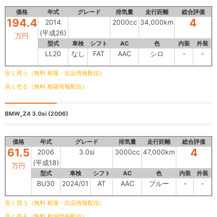
価格
年式
グレード
排気量
走行距離
総合評価
194.4
4
2014
2000cc
34,000km
(平成26)
万円
型式
車検
シフト
AC
色
内装
外装
LL20
なし
FAT
AAC
シロ
-
-
安く買う（無料 相場・出品情報配信）
高く売る（無料 相場情報配信）
BMW_Z4
3.0si (2006)
価格
年式
グレード
排気量
走行距離
総合評価
61.5
4
2006
3.0si
3000cc
47,000km
(平成18)
万円
型式
車検
シフト
AC
色
内装
外装
BU30
2024/01
AT
AAC
ブルー
-
-
安く買う（無料 相場・出品情報配信）
高く売る（無料 相場情報配信）