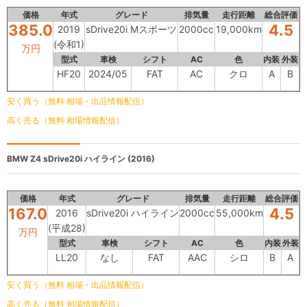
価格
年式
グレード
排気量
走行距離
総合評価
385.0
4.5
2019
sDrive20i Mスポーツ
2000cc
19,000km
(令和1)
万円
型式
車検
シフト
AC
色
内装
外装
HF20
2024/05
FAT
AC
クロ
A
B
安く買う（無料 相場・出品情報配信）
高く売る（無料 相場情報配信）
BMW Z4
sDrive20i ハイライン (2016)
価格
年式
グレード
排気量
走行距離
総合評価
167.0
4.5
2016
sDrive20i ハイライン
2000cc
55,000km
(平成28)
万円
型式
車検
シフト
AC
色
内装
外装
LL20
なし
FAT
AAC
シロ
B
A
安く買う（無料 相場・出品情報配信）
高く売る（無料 相場情報配信）