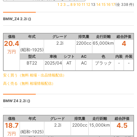
1
2
3
...
8
9
10
11
12
13
14
15
16
17
(全 338 件)
BMW_Z4
2.2i ()
価格
年式
グレード
排気量
走行距離
総合評価
20.4
4
2.2i
2200cc
65,000km
(昭和-1925)
万円
型式
車検
シフト
AC
色
内装
外装
BT22
2025/04
AT
AC
ブラック
-
-
安く買う（無料 相場・出品情報配信）
高く売る（無料 相場情報配信）
BMW Z4
2.2i ()
価格
年式
グレード
排気量
走行距離
総合評価
18.7
4.5
2.2i
2200cc
15,000km
(昭和-1925)
万円