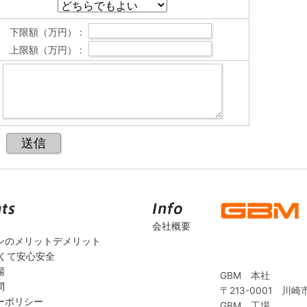
下限額（万円） :
上限額（万円） :
会社概要
ンのメリットデメリット
安くて安心安全
場
GBM 本社
問
〒213-0001 川崎
ーポリシー
GBM 工場