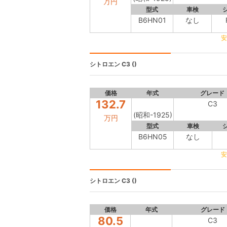
万円
型式
車検
B6HN01
なし
安
シトロエン
C3 ()
価格
年式
グレード
132.7
C3
(昭和-1925)
万円
型式
車検
B6HN05
なし
安
シトロエン
C3 ()
価格
年式
グレード
80.5
C3