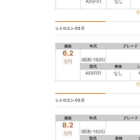
A55F01
なし
安
シトロエン C3
()
価格
年式
グレード
6.2
(昭和-1925)
万円
型式
車検
A55F01
なし
安
シトロエン C3
()
価格
年式
グレード
8.2
(昭和-1925)
万円
型式
車検