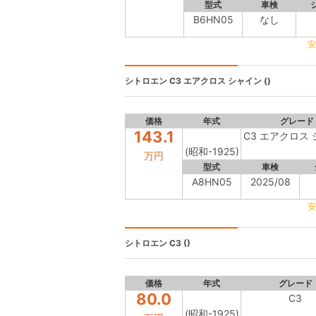
型式
車検
B6HN05
なし
安
シトロエン
C3 エアクロス シャイン ()
価格
年式
グレード
143.1
C3 エアクロス
(昭和-1925)
万円
型式
車検
A8HN05
2025/08
安
シトロエン
C3 ()
価格
年式
グレード
80.0
C3
(昭和-1925)