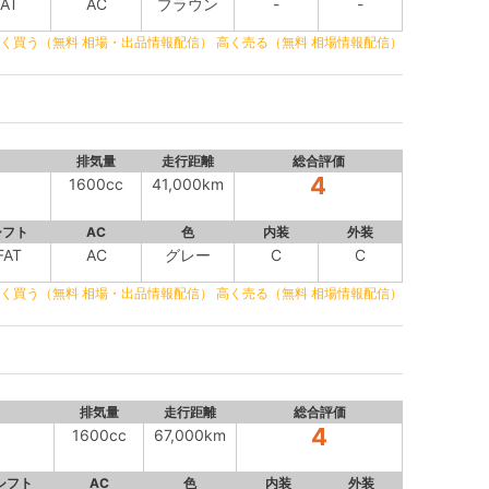
AT
AC
ブラウン
-
-
く買う（無料 相場・出品情報配信）
高く売る（無料 相場情報配信）
排気量
走行距離
総合評価
4
1600cc
41,000km
シフト
AC
色
内装
外装
FAT
AC
グレー
C
C
く買う（無料 相場・出品情報配信）
高く売る（無料 相場情報配信）
排気量
走行距離
総合評価
4
1600cc
67,000km
シフト
AC
色
内装
外装