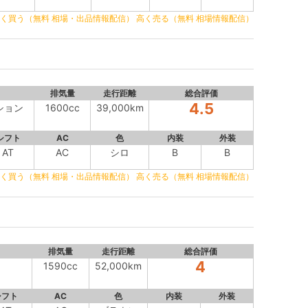
く買う（無料 相場・出品情報配信）
高く売る（無料 相場情報配信）
排気量
走行距離
総合評価
4.5
ション
1600cc
39,000km
シフト
AC
色
内装
外装
AT
AC
シロ
B
B
く買う（無料 相場・出品情報配信）
高く売る（無料 相場情報配信）
排気量
走行距離
総合評価
4
1590cc
52,000km
シフト
AC
色
内装
外装