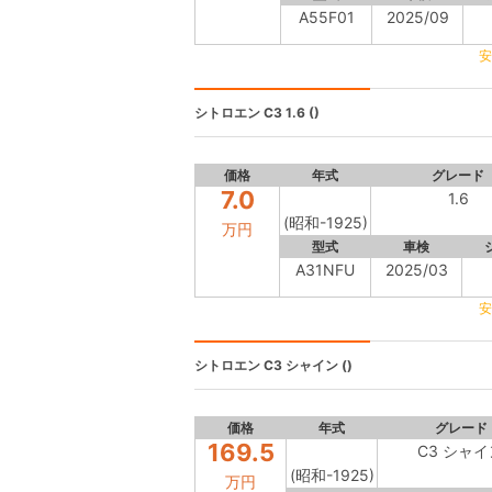
A55F01
2025/09
安
シトロエン C3
1.6 ()
価格
年式
グレード
7.0
1.6
(昭和-1925)
万円
型式
車検
A31NFU
2025/03
安
シトロエン
C3 シャイン ()
価格
年式
グレード
169.5
C3 シャイ
(昭和-1925)
万円