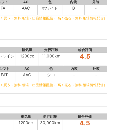
シフト
AC
色
内装
外装
FA
AAC
ホワイト
B
-
く買う（無料 相場・出品情報配信）
高く売る（無料 相場情報配信）
排気量
走行距離
総合評価
4.5
 シャイン
1200cc
11,000km
シフト
AC
色
内装
外装
FAT
AAC
シロ
-
-
く買う（無料 相場・出品情報配信）
高く売る（無料 相場情報配信）
排気量
走行距離
総合評価
4.5
1200cc
30,000km