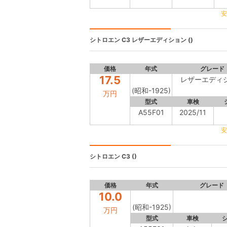
安
シトロエン C3
レザーエディション ()
価格
年式
グレード
17.5
レザーエディ
(昭和-1925)
万円
型式
車検
A55F01
2025/11
安
シトロエン C3
()
価格
年式
グレード
10.0
(昭和-1925)
万円
型式
車検