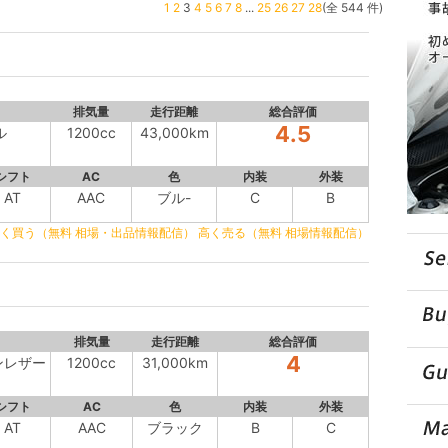
1
2
3
4
5
6
7
8
...
25
26
27
28
(全 544 件)
排気量
走行距離
総合評価
4.5
ル
1200cc
43,000km
シフト
AC
色
内装
外装
AT
AAC
ブル-
C
B
く買う（無料 相場・出品情報配信）
高く売る（無料 相場情報配信）
排気量
走行距離
総合評価
4
ンレザー
1200cc
31,000km
シフト
AC
色
内装
外装
AT
AAC
ブラック
B
C