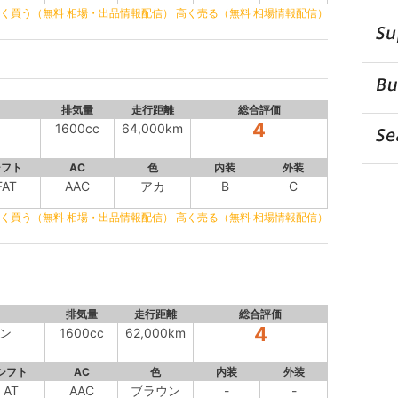
く買う（無料 相場・出品情報配信）
高く売る（無料 相場情報配信）
排気量
走行距離
総合評価
4
1600cc
64,000km
シフト
AC
色
内装
外装
FAT
AAC
アカ
B
C
く買う（無料 相場・出品情報配信）
高く売る（無料 相場情報配信）
排気量
走行距離
総合評価
4
ン
1600cc
62,000km
シフト
AC
色
内装
外装
AT
AAC
ブラウン
-
-