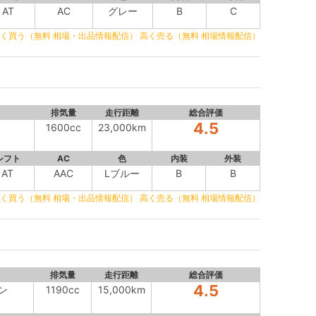
AT
AC
グレー
B
C
く買う（無料 相場・出品情報配信）
高く売る（無料 相場情報配信）
排気量
走行距離
総合評価
4.5
1600cc
23,000km
シフト
AC
色
内装
外装
AT
AAC
Lブルー
B
B
く買う（無料 相場・出品情報配信）
高く売る（無料 相場情報配信）
排気量
走行距離
総合評価
4.5
ン
1190cc
15,000km