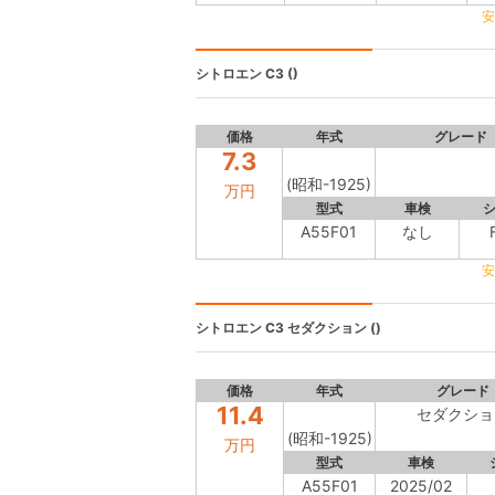
安
シトロエン C3
()
価格
年式
グレード
7.3
(昭和-1925)
万円
型式
車検
A55F01
なし
安
シトロエン C3
セダクション ()
価格
年式
グレード
11.4
セダクショ
(昭和-1925)
万円
型式
車検
A55F01
2025/02