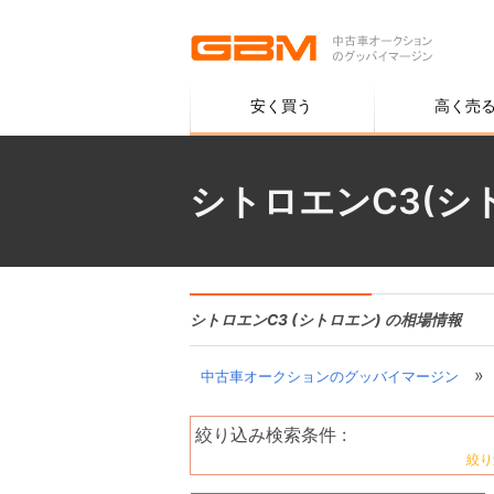
安く買う
高く売
シトロエンC3(シ
シトロエンC3 (シトロエン) の相場情報
»
中古車オークションのグッバイマージン
絞り込み検索条件 :
絞り