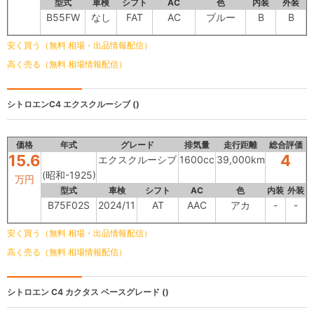
型式
車検
シフト
AC
色
内装
外装
B55FW
なし
FAT
AC
ブルー
B
B
安く買う（無料 相場・出品情報配信）
高く売る（無料 相場情報配信）
シトロエンC4
エクスクルーシブ ()
価格
年式
グレード
排気量
走行距離
総合評価
15.6
4
エクスクルーシブ
1600cc
39,000km
(昭和-1925)
万円
型式
車検
シフト
AC
色
内装
外装
B75F02S
2024/11
AT
AAC
アカ
-
-
安く買う（無料 相場・出品情報配信）
高く売る（無料 相場情報配信）
シトロエン C4 カクタス
ベースグレード ()