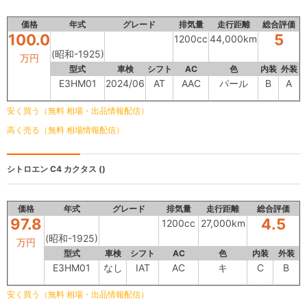
価格
年式
グレード
排気量
走行距離
総合評価
100.0
5
1200cc
44,000km
(昭和-1925)
万円
型式
車検
シフト
AC
色
内装
外装
E3HM01
2024/06
AT
AAC
パール
B
A
安く買う（無料 相場・出品情報配信）
高く売る（無料 相場情報配信）
シトロエン C4 カクタス
()
価格
年式
グレード
排気量
走行距離
総合評価
97.8
4.5
1200cc
27,000km
(昭和-1925)
万円
型式
車検
シフト
AC
色
内装
外装
E3HM01
なし
IAT
AC
キ
C
B
安く買う（無料 相場・出品情報配信）