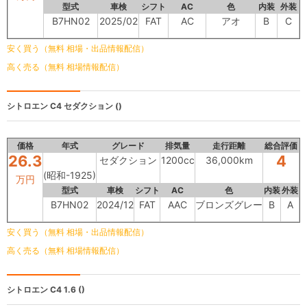
型式
車検
シフト
AC
色
内装
外装
B7HN02
2025/02
FAT
AC
アオ
B
C
安く買う（無料 相場・出品情報配信）
高く売る（無料 相場情報配信）
シトロエン C4
セダクション ()
価格
年式
グレード
排気量
走行距離
総合評価
26.3
4
セダクション
1200cc
36,000km
(昭和-1925)
万円
型式
車検
シフト
AC
色
内装
外装
B7HN02
2024/12
FAT
AAC
ブロンズグレー
B
A
安く買う（無料 相場・出品情報配信）
高く売る（無料 相場情報配信）
シトロエン C4
1.6 ()