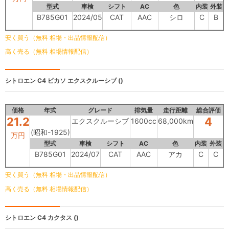
型式
車検
シフト
AC
色
内装
外装
B785G01
2024/05
CAT
AAC
シロ
C
B
安く買う（無料 相場・出品情報配信）
高く売る（無料 相場情報配信）
シトロエン C4 ピカソ
エクスクルーシブ ()
価格
年式
グレード
排気量
走行距離
総合評価
21.2
4
エクスクルーシブ
1600cc
68,000km
(昭和-1925)
万円
型式
車検
シフト
AC
色
内装
外装
B785G01
2024/07
CAT
AAC
アカ
C
C
安く買う（無料 相場・出品情報配信）
高く売る（無料 相場情報配信）
シトロエン C4 カクタス
()