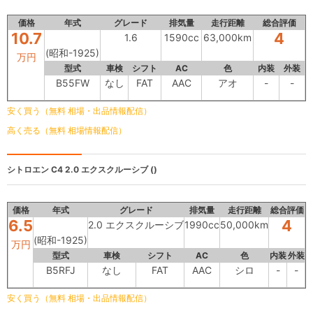
価格
年式
グレード
排気量
走行距離
総合評価
10.7
4
1.6
1590cc
63,000km
(昭和-1925)
万円
型式
車検
シフト
AC
色
内装
外装
B55FW
なし
FAT
AAC
アオ
-
-
安く買う（無料 相場・出品情報配信）
高く売る（無料 相場情報配信）
シトロエン C4
2.0 エクスクルーシブ ()
価格
年式
グレード
排気量
走行距離
総合評価
6.5
4
2.0 エクスクルーシブ
1990cc
50,000km
(昭和-1925)
万円
型式
車検
シフト
AC
色
内装
外装
B5RFJ
なし
FAT
AAC
シロ
-
-
安く買う（無料 相場・出品情報配信）