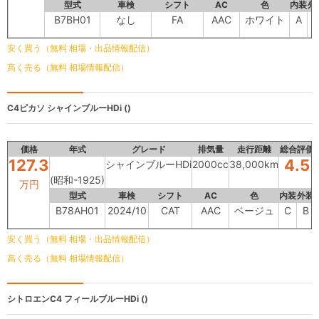
型式
車検
シフト
AC
色
内装
外
B7BH01
なし
FA
AAC
ホワイト
A
-
安く買う（無料 相場・出品情報配信）
高く売る（無料 相場情報配信）
C4ピカソ
シャインブルーHDi ()
価格
年式
グレード
排気量
走行距離
総合評価
127.3
4.5
シャインブルーHDi
2000cc
38,000km
(昭和-1925)
万円
型式
車検
シフト
AC
色
内装
外装
B78AH01
2024/10
CAT
AAC
ベージュ
C
B
安く買う（無料 相場・出品情報配信）
高く売る（無料 相場情報配信）
シトロエンC4
フィールブルーHDi ()