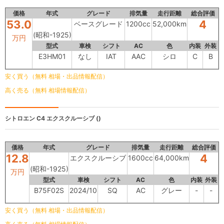
価格
年式
グレード
排気量
走行距離
総合評価
53.0
4
ベースグレード
1200cc
52,000km
(昭和-1925)
万円
型式
車検
シフト
AC
色
内装
外装
E3HM01
なし
IAT
AAC
シロ
C
B
安く買う（無料 相場・出品情報配信）
高く売る（無料 相場情報配信）
シトロエン C4
エクスクルーシブ ()
価格
年式
グレード
排気量
走行距離
総合評価
12.8
4
エクスクルーシブ
1600cc
64,000km
(昭和-1925)
万円
型式
車検
シフト
AC
色
内装
外装
B75F02S
2024/10
SQ
AC
グレー
-
-
安く買う（無料 相場・出品情報配信）