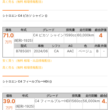
高く売る（無料 相場情報配信）
シトロエン
C4 ピカソ シャイン ()
価格
年式
グレード
排気量
走行距離
総合評価
71.0
4
C4 ピカソ シャイン
1590cc
60,000km
(昭和-1925)
万円
型式
車検
シフト
AC
色
内装
外装
B785G01
2024/06
CA
AAC
ベージュ
B
-
安く買う（無料 相場・出品情報配信）
高く売る（無料 相場情報配信）
シトロエン
C4 フィールブルーHDi ()
価格
年式
グレード
排気量
走行距離
総合評
39.0
4.
C4 フィールブルーHDi
1560cc
56,000km
(昭和-1925)
万円