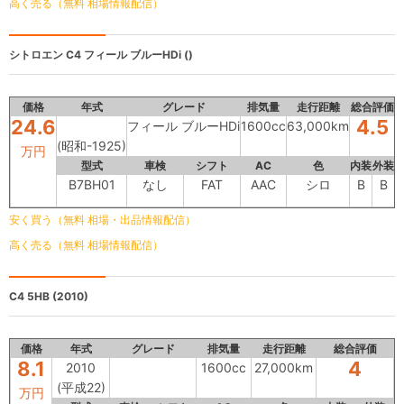
高く売る（無料 相場情報配信）
シトロエン C4
フィール ブルーHDi ()
価格
年式
グレード
排気量
走行距離
総合評価
24.6
4.5
フィール ブルーHDi
1600cc
63,000km
(昭和-1925)
万円
型式
車検
シフト
AC
色
内装
外装
B7BH01
なし
FAT
AAC
シロ
B
B
安く買う（無料 相場・出品情報配信）
高く売る（無料 相場情報配信）
C4 5HB
(2010)
価格
年式
グレード
排気量
走行距離
総合評価
8.1
4
2010
1600cc
27,000km
(平成22)
万円