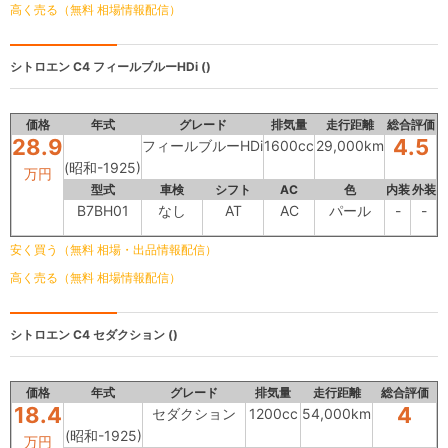
高く売る（無料 相場情報配信）
シトロエン C4
フィールブルーHDi ()
価格
年式
グレード
排気量
走行距離
総合評価
28.9
4.5
フィールブルーHDi
1600cc
29,000km
(昭和-1925)
万円
型式
車検
シフト
AC
色
内装
外装
B7BH01
なし
AT
AC
パール
-
-
安く買う（無料 相場・出品情報配信）
高く売る（無料 相場情報配信）
シトロエン C4
セダクション ()
価格
年式
グレード
排気量
走行距離
総合評価
18.4
4
セダクション
1200cc
54,000km
(昭和-1925)
万円