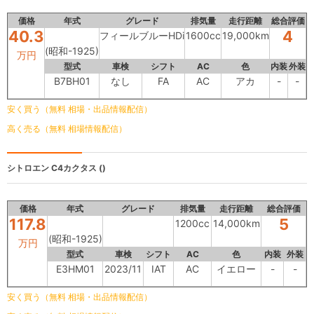
価格
年式
グレード
排気量
走行距離
総合評価
40.3
4
フィールブルーHDi
1600cc
19,000km
(昭和-1925)
万円
型式
車検
シフト
AC
色
内装
外装
B7BH01
なし
FA
AC
アカ
-
-
安く買う（無料 相場・出品情報配信）
高く売る（無料 相場情報配信）
シトロエン C4カクタス
()
価格
年式
グレード
排気量
走行距離
総合評価
117.8
5
1200cc
14,000km
(昭和-1925)
万円
型式
車検
シフト
AC
色
内装
外装
E3HM01
2023/11
IAT
AC
イエロー
-
-
安く買う（無料 相場・出品情報配信）