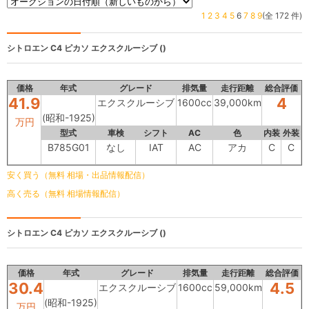
1
2
3
4
5
6
7
8
9
(全 172 件)
シトロエン C4 ピカソ
エクスクルーシブ ()
価格
年式
グレード
排気量
走行距離
総合評価
41.9
4
エクスクルーシブ
1600cc
39,000km
(昭和-1925)
万円
型式
車検
シフト
AC
色
内装
外装
B785G01
なし
IAT
AC
アカ
C
C
安く買う（無料 相場・出品情報配信）
高く売る（無料 相場情報配信）
シトロエン C4 ピカソ
エクスクルーシブ ()
価格
年式
グレード
排気量
走行距離
総合評価
30.4
4.5
エクスクルーシブ
1600cc
59,000km
(昭和-1925)
万円