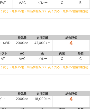
FAT
AAC
グレー
C
B
く買う（無料 相場・出品情報配信）
高く売る（無料 相場情報配信）
排気量
走行距離
総合評価
4
ト 4WD
2000cc
47,000km
シフト
AC
色
内装
外装
AT
AAC
ブルー
C
C
く買う（無料 相場・出品情報配信）
高く売る（無料 相場情報配信）
排気量
走行距離
総合評価
4
サイト
2000cc
18,000km