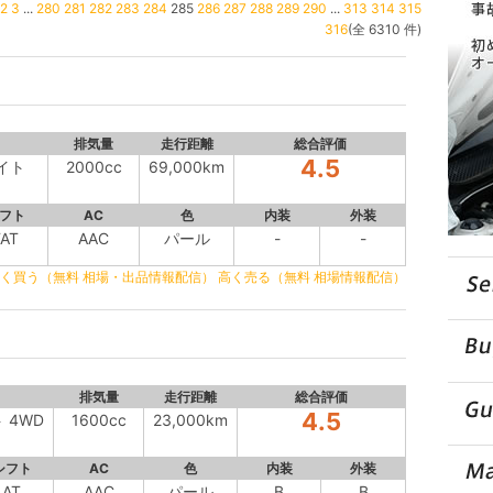
2
3
...
280
281
282
283
284
285
286
287
288
289
290
...
313
314
315
316
(全 6310 件)
排気量
走行距離
総合評価
4.5
サイト
2000cc
69,000km
フト
AC
色
内装
外装
FAT
AAC
パール
-
-
く買う（無料 相場・出品情報配信）
高く売る（無料 相場情報配信）
排気量
走行距離
総合評価
4.5
ト 4WD
1600cc
23,000km
シフト
AC
色
内装
外装
AT
AAC
パール
B
B