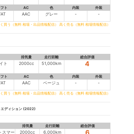
シフト
AC
色
内装
外装
FAT
AAC
グレー
-
-
く買う（無料 相場・出品情報配信）
高く売る（無料 相場情報配信）
排気量
走行距離
総合評価
4
サイト
2000cc
51,000km
シフト
AC
色
内装
外装
FAT
AAC
ベージュ
-
-
く買う（無料 相場・出品情報配信）
高く売る（無料 相場情報配信）
エディション (2022)
排気量
走行距離
総合評価
6
イトスマー
2000cc
6,000km