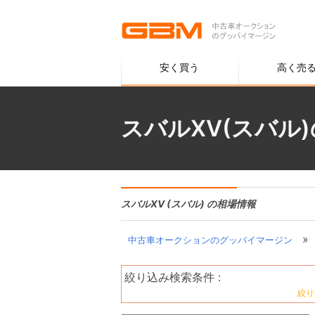
安く買う
高く売
スバルXV(スバル
スバルXV (スバル) の相場情報
»
中古車オークションのグッバイマージン
絞り込み検索条件 :
絞り