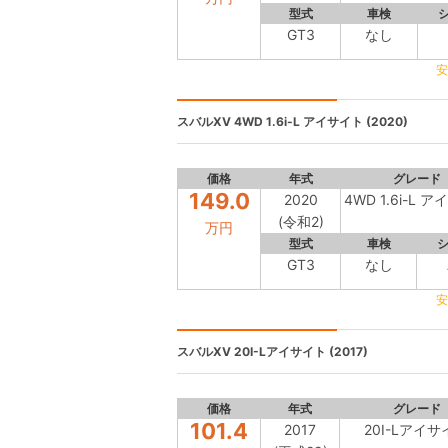
型式
車検
GT3
なし
安
スバルXV
4WD 1.6i-L アイサイト (2020)
価格
年式
グレード
149.0
2020
4WD 1.6i-L 
(令和2)
万円
型式
車検
GT3
なし
安
スバルXV
20I-Lアイサイト (2017)
価格
年式
グレード
101.4
2017
20I-Lアイサ