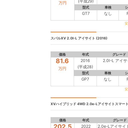
(平成29)
万円
型式
車検
GT7
なし
安
スバルXV
2.0I-L アイサイト (2016)
価格
年式
グレード
81.6
2016
2.0I-L アイ
(平成28)
万円
型式
車検
GP7
なし
安
XVハイブリッド 4WD
2.0e-Lアイサイトスマート
価格
年式
グレード
202.5
2022
2.0e-Lアイサ