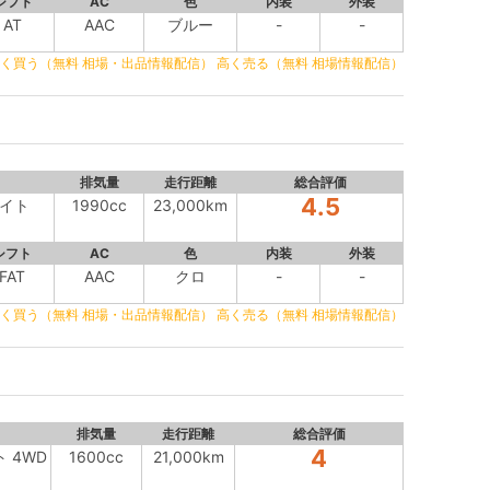
シフト
AC
色
内装
外装
AT
AAC
ブルー
-
-
く買う（無料 相場・出品情報配信）
高く売る（無料 相場情報配信）
排気量
走行距離
総合評価
4.5
サイト
1990cc
23,000km
シフト
AC
色
内装
外装
FAT
AAC
クロ
-
-
く買う（無料 相場・出品情報配信）
高く売る（無料 相場情報配信）
排気量
走行距離
総合評価
4
ト 4WD
1600cc
21,000km