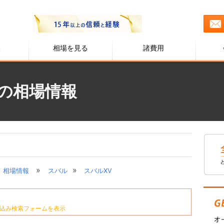
る
相場を見る
諸費用
)の相場情報
»
»
相場情報
スバル
スバルXV
込み検索フォームを表示