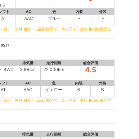
ョン
シフト
AC
色
内装
外装
AT
AAC
ブルー
-
-
く買う（無料 相場・出品情報配信）
高く売る（無料 相場情報配信）
021)
排気量
走行距離
総合評価
4.5
ト 4WD
2000cc
22,000km
シフト
AC
色
内装
外装
AT
AAC
イエロー
B
B
く買う（無料 相場・出品情報配信）
高く売る（無料 相場情報配信）
排気量
走行距離
総合評価