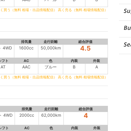
く買う（無料 相場・出品情報配信）
高く売る（無料 相場情報配信）
排気量
走行距離
総合評価
4.5
ト 4WD
1600cc
50,000km
シフト
AC
色
内装
外装
AT
AAC
ブルー
B
A
く買う（無料 相場・出品情報配信）
高く売る（無料 相場情報配信）
排気量
走行距離
総合評価
4
ト 4WD
2000cc
62,000km
シフト
AC
色
内装
外装