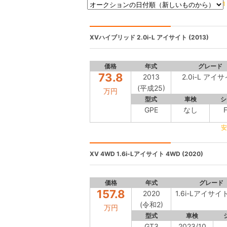
1
XVハイブリッド
2.0i-L アイサイト (2013)
価格
年式
グレード
73.8
2013
2.0i-L アイ
(平成25)
万円
型式
車検
シ
GPE
なし
安
XV 4WD
1.6i-Lアイサイト 4WD (2020)
価格
年式
グレード
157.8
2020
1.6i-Lアイサイ
(令和2)
万円
型式
車検
GT3
2023/10