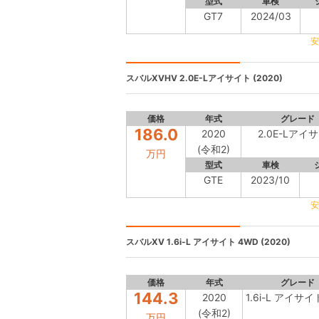
型式
車検
GT7
2024/03
安
スバルXVHV
2.0E-Lアイサイト (2020)
価格
年式
グレード
186.0
2020
2.0E-Lアイ
(令和2)
万円
型式
車検
GTE
2023/10
安
スバルXV
1.6i-L アイサイト 4WD (2020)
価格
年式
グレード
144.3
2020
1.6i-L アイサイ
(令和2)
万円