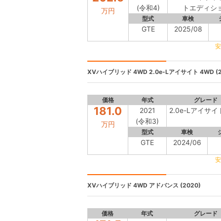
(令和4)
トエディシ
万円
型式
車検
GTE
2025/08
安
XVハイブリッド 4WD
2.0e-Lアイサイト 4WD (2
価格
年式
グレード
181.0
2021
2.0e-Lアイサイ
(令和3)
万円
型式
車検
GTE
2024/06
安
XVハイブリッド 4WD
アドバンス (2020)
価格
年式
グレード