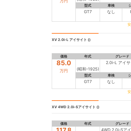
万円
型式
車検
GT7
なし
安
XV
2.0i-L アイサイト ()
価格
年式
グレード
85.0
2.0i-L アイ
(昭和-1925)
万円
型式
車検
GT7
なし
安
XV
4WD 2.0i-Sアイサイト ()
価格
年式
グレード
117.8
4WD 2.0i-S