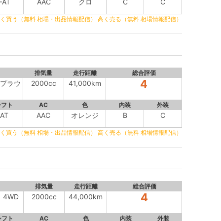
FAT
AAC
クロ
C
C
く買う（無料 相場・出品情報配信）
高く売る（無料 相場情報配信）
排気量
走行距離
総合評価
4
ト プラウ
2000cc
41,000km
シフト
AC
色
内装
外装
AT
AAC
オレンジ
B
C
く買う（無料 相場・出品情報配信）
高く売る（無料 相場情報配信）
排気量
走行距離
総合評価
4
 4WD
2000cc
44,000km
シフト
AC
色
内装
外装