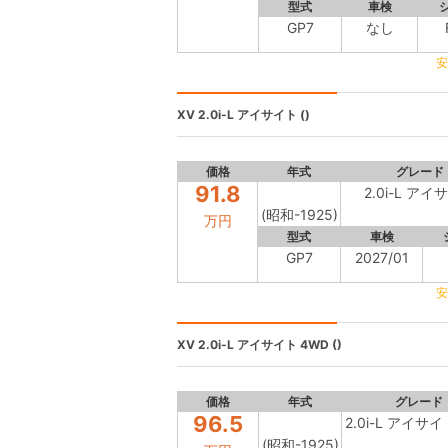
型式
車検
GP7
なし
安
XV
2.0i-L アイサイト ()
価格
年式
グレード
91.8
2.0i-L アイ
(昭和-1925)
万円
型式
車検
GP7
2027/01
安
XV
2.0i-L アイサイト 4WD ()
価格
年式
グレード
96.5
2.0i-L アイサイ
(昭和-1925)