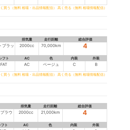
く買う（無料 相場・出品情報配信）
高く売る（無料 相場情報配信）
排気量
走行距離
総合評価
4
イトブラッ
2000cc
70,000km
シフト
AC
色
内装
外装
FAT
AC
ベージュ
C
B
く買う（無料 相場・出品情報配信）
高く売る（無料 相場情報配信）
排気量
走行距離
総合評価
4
ト プラウ
2000cc
21,000km
シフト
AC
色
内装
外装