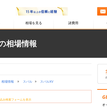
る
相場を見る
諸費用
)の相場情報
»
»
相場情報
スバル
スバルXV
込み検索フォームを表示