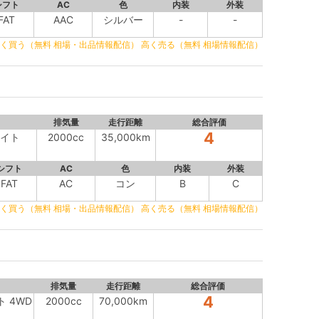
シフト
AC
色
内装
外装
FAT
AAC
シルバー
-
-
く買う（無料 相場・出品情報配信）
高く売る（無料 相場情報配信）
排気量
走行距離
総合評価
4
サイト
2000cc
35,000km
シフト
AC
色
内装
外装
FAT
AC
コン
B
C
く買う（無料 相場・出品情報配信）
高く売る（無料 相場情報配信）
排気量
走行距離
総合評価
4
ト 4WD
2000cc
70,000km