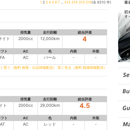
1
2
3
4
5
6
7
...
313
314
315
316
(全 6310 件)
排気量
走行距離
総合評価
4
イサイト
2000cc
12,000km
シフト
AC
色
内装
外装
FA
AC
パール
-
-
く買う（無料 相場・出品情報配信）
高く売る（無料 相場情報配信）
排気量
走行距離
総合評価
4.5
サイト
2000cc
29,000km
シフト
AC
色
内装
外装
AT
AC
レッド
-
-