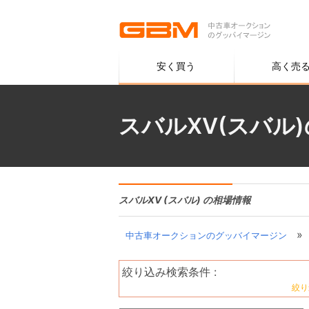
安く買う
高く売
スバルXV(スバル
スバルXV (スバル) の相場情報
»
中古車オークションのグッバイマージン
絞り込み検索条件 :
絞り