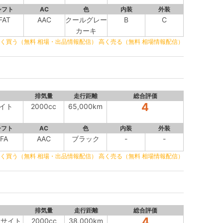
シフト
AC
色
内装
外装
FAT
AAC
クールグレー
B
C
カーキ
く買う（無料 相場・出品情報配信）
高く売る（無料 相場情報配信）
排気量
走行距離
総合評価
4
サイト
2000cc
65,000km
シフト
AC
色
内装
外装
FA
AAC
ブラック
-
-
く買う（無料 相場・出品情報配信）
高く売る（無料 相場情報配信）
排気量
走行距離
総合評価
4
アイサイト
2000cc
38,000km