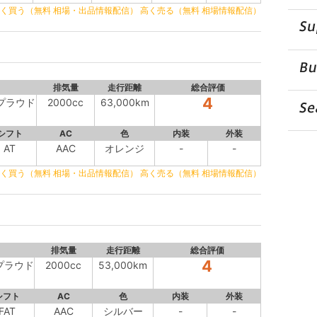
く買う（無料 相場・出品情報配信）
高く売る（無料 相場情報配信）
排気量
走行距離
総合評価
4
 プラウド
2000cc
63,000km
シフト
AC
色
内装
外装
AT
AAC
オレンジ
-
-
く買う（無料 相場・出品情報配信）
高く売る（無料 相場情報配信）
排気量
走行距離
総合評価
4
 プラウド
2000cc
53,000km
シフト
AC
色
内装
外装
FAT
AAC
シルバー
-
-