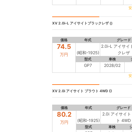
安
XV
2.0i-L アイサイトブラックレザ ()
価格
年式
グレード
74.5
2.0i-L アイサ
(昭和-1925)
クレザ
万円
型式
車検
GP7
2028/02
安
XV
2.0i アイサイト プラウト 4WD ()
価格
年式
グレード
80.2
2.0i アイサイ
(昭和-1925)
ト 4WD
万円
型式
車検