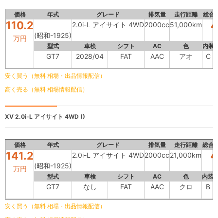
価格
年式
グレード
排気量
走行距離
総合
110.2
4
2.0i-L アイサイト 4WD
2000cc
51,000km
(昭和-1925)
万円
型式
車検
シフト
AC
色
内装
GT7
2028/04
FAT
AAC
アオ
C
安く買う（無料 相場・出品情報配信）
高く売る（無料 相場情報配信）
XV
2.0i-L アイサイト 4WD ()
価格
年式
グレード
排気量
走行距離
総合
141.2
4
2.0i-L アイサイト 4WD
2000cc
21,000km
(昭和-1925)
万円
型式
車検
シフト
AC
色
内装
GT7
なし
FAT
AAC
クロ
B
安く買う（無料 相場・出品情報配信）