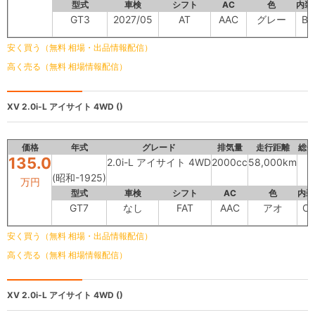
型式
車検
シフト
AC
色
内装
GT3
2027/05
AT
AAC
グレー
B
安く買う（無料 相場・出品情報配信）
高く売る（無料 相場情報配信）
XV
2.0i-L アイサイト 4WD ()
価格
年式
グレード
排気量
走行距離
総合
135.0
2.0i-L アイサイト 4WD
2000cc
58,000km
(昭和-1925)
万円
型式
車検
シフト
AC
色
内装
GT7
なし
FAT
AAC
アオ
C
安く買う（無料 相場・出品情報配信）
高く売る（無料 相場情報配信）
XV
2.0i-L アイサイト 4WD ()