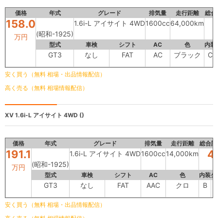
価格
年式
グレード
排気量
走行距離
総合
158.0
1.6i-L アイサイト 4WD
1600cc
64,000km
(昭和-1925)
万円
型式
車検
シフト
AC
色
内装
GT3
なし
FAT
AC
ブラック
C
安く買う（無料 相場・出品情報配信）
高く売る（無料 相場情報配信）
XV
1.6i-L アイサイト 4WD ()
価格
年式
グレード
排気量
走行距離
総合評
191.1
4
1.6i-L アイサイト 4WD
1600cc
14,000km
(昭和-1925)
万円
型式
車検
シフト
AC
色
内装
外
GT3
なし
FAT
AAC
クロ
B
安く買う（無料 相場・出品情報配信）