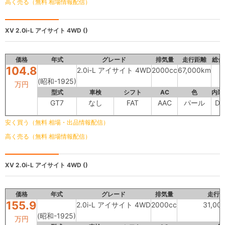
高く売る（無料 相場情報配信）
XV
2.0i-L アイサイト 4WD ()
価格
年式
グレード
排気量
走行距離
総合
104.8
2.0i-L アイサイト 4WD
2000cc
67,000km
(昭和-1925)
万円
型式
車検
シフト
AC
色
内装
GT7
なし
FAT
AAC
パール
D
安く買う（無料 相場・出品情報配信）
高く売る（無料 相場情報配信）
XV
2.0i-L アイサイト 4WD ()
価格
年式
グレード
排気量
走行
155.9
2.0i-L アイサイト 4WD
2000cc
31,00
(昭和-1925)
万円