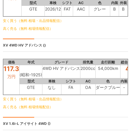
型式
車検
シフト
AC
色
内装
外装
GTE
2026/12
FAT
AAC
グレー
B
B
安く買う（無料 相場・出品情報配信）
高く売る（無料 相場情報配信）
XV
4WD HV アドバンス ()
価格
年式
グレード
排気量
走行距離
総合
117.3
4
4WD HV アドバンス
2000cc
54,000km
(昭和-1925)
万円
型式
車検
シフト
AC
色
内装
GTE
なし
FA
OA
ダークブルー
-
安く買う（無料 相場・出品情報配信）
高く売る（無料 相場情報配信）
XV
1.6i-L アイサイト 4WD ()