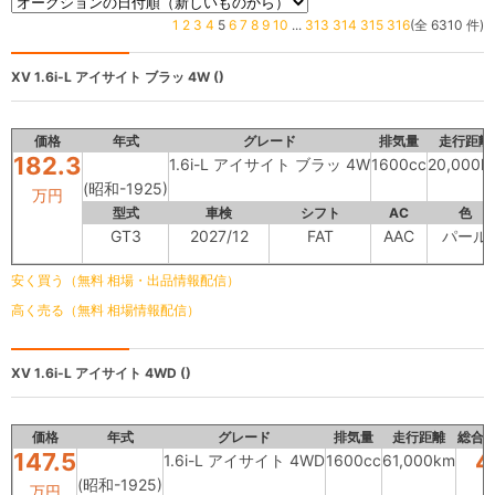
1
2
3
4
5
6
7
8
9
10
...
313
314
315
316
(全 6310 件)
XV
1.6i-L アイサイト ブラッ 4W ()
価格
年式
グレード
排気量
走行距離
182.3
1.6i-L アイサイト ブラッ 4W
1600cc
20,000k
(昭和-1925)
万円
型式
車検
シフト
AC
色
GT3
2027/12
FAT
AAC
パール
安く買う（無料 相場・出品情報配信）
高く売る（無料 相場情報配信）
XV
1.6i-L アイサイト 4WD ()
価格
年式
グレード
排気量
走行距離
総合
147.5
4
1.6i-L アイサイト 4WD
1600cc
61,000km
(昭和-1925)
万円