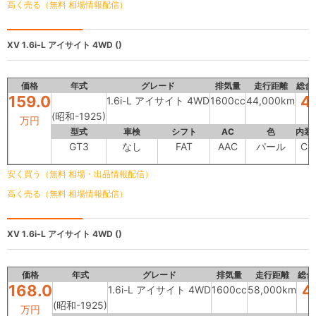
高く売る（無料 相場情報配信）
XV
1.6i-L アイサイト 4WD ()
価格
年式
グレード
排気量
走行距離
総合
159.0
4
1.6i-L アイサイト 4WD
1600cc
44,000km
(昭和-1925)
万円
型式
車検
シフト
AC
色
内装
GT3
なし
FAT
AAC
パール
C
安く買う（無料 相場・出品情報配信）
高く売る（無料 相場情報配信）
XV
1.6i-L アイサイト 4WD ()
価格
年式
グレード
排気量
走行距離
総合
168.0
4
1.6i-L アイサイト 4WD
1600cc
58,000km
(昭和-1925)
万円