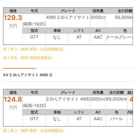
価格
年式
グレード
排気量
走行距離
129.3
4WD 2.0i-Lアイサイト
2000cc
56,000km
(昭和-1925)
万円
型式
車検
シフト
AC
色
GT7
なし
AT
AAC
クールグレーカ
安く買う（無料 相場・出品情報配信）
高く売る（無料 相場情報配信）
XV
2.0i-Lアイサイト 4WD ()
価格
年式
グレード
排気量
走行距離
総合
124.8
4
2.0i-Lアイサイト 4WD
2000cc
69,000km
(昭和-1925)
万円
型式
車検
シフト
AC
色
内装
GT7
なし
AT
AAC
パール
-
安く買う（無料 相場・出品情報配信）