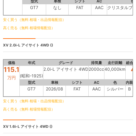
型式
車検
シフト
AC
色
GT7
なし
FAT
AAC
クリスタルブ
安く買う（無料 相場・出品情報配信）
高く売る（無料 相場情報配信）
XV
2.0i-L アイサイト 4WD ()
価格
年式
グレード
排気量
走行距離
総合
115.1
4
2.0i-L アイサイト 4WD
2000cc
40,000km
(昭和-1925)
万円
型式
車検
シフト
AC
色
内装
GT7
2026/08
FAT
AAC
シルバー
B
安く買う（無料 相場・出品情報配信）
高く売る（無料 相場情報配信）
XV
1.6i-L アイサイト 4WD ()