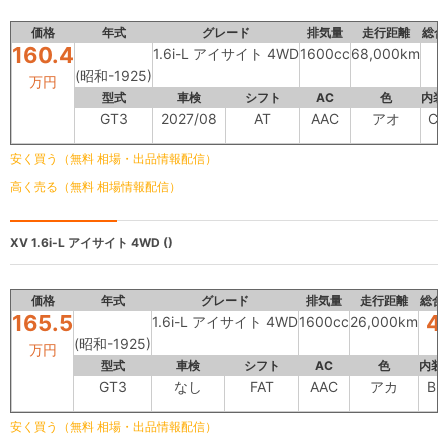
価格
年式
グレード
排気量
走行距離
総合
160.4
1.6i-L アイサイト 4WD
1600cc
68,000km
(昭和-1925)
万円
型式
車検
シフト
AC
色
内装
GT3
2027/08
AT
AAC
アオ
C
安く買う（無料 相場・出品情報配信）
高く売る（無料 相場情報配信）
XV
1.6i-L アイサイト 4WD ()
価格
年式
グレード
排気量
走行距離
総合
165.5
4
1.6i-L アイサイト 4WD
1600cc
26,000km
(昭和-1925)
万円
型式
車検
シフト
AC
色
内装
GT3
なし
FAT
AAC
アカ
B
安く買う（無料 相場・出品情報配信）