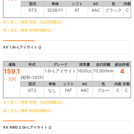
型式
車検
シフト
AC
色
内装
GT3
2026/11
AT
AAC
ブラック
C
安く買う（無料 相場・出品情報配信）
高く売る（無料 相場情報配信）
XV
1.6i-Lアイサイト ()
価格
年式
グレード
排気量
走行距離
総合評価
159.1
4
1.6i-Lアイサイト
1600cc
70,000km
(昭和-1925)
万円
型式
車検
シフト
AC
色
内装
外装
GT3
なし
FAT
AAC
ブルー
C
C
安く買う（無料 相場・出品情報配信）
高く売る（無料 相場情報配信）
XV
4WD 2.0i-Lアイサイト ()