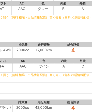
シフト
AC
色
内装
外装
AT
AAC
グレー
B
A
く買う（無料 相場・出品情報配信）
高く売る（無料 相場情報配信）
排気量
走行距離
総合評価
4
ト 4WD
2000cc
17,000km
シフト
AC
色
内装
外装
FAT
AAC
ワイン
A
C
く買う（無料 相場・出品情報配信）
高く売る（無料 相場情報配信）
排気量
走行距離
総合評価
4
 プラウト
2000cc
42,000km