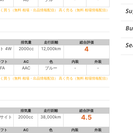
く買う（無料 相場・出品情報配信）
高く売る（無料 相場情報配信）
排気量
走行距離
総合評価
4
イト 4W
2000cc
12,000km
シフト
AC
色
内装
外装
FA
AAC
ブルー
-
-
く買う（無料 相場・出品情報配信）
高く売る（無料 相場情報配信）
排気量
走行距離
総合評価
4.5
アイサイト
2000cc
38,000km
シフト
AC
色
内装
外装