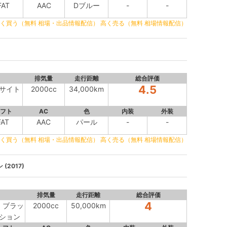
FAT
AAC
Dブルー
-
-
く買う（無料 相場・出品情報配信）
高く売る（無料 相場情報配信）
排気量
走行距離
総合評価
4.5
アイサイト
2000cc
34,000km
フト
AC
色
内装
外装
FAT
AAC
パール
-
-
く買う（無料 相場・出品情報配信）
高く売る（無料 相場情報配信）
(2017)
排気量
走行距離
総合評価
4
ト ブラッ
2000cc
50,000km
ション