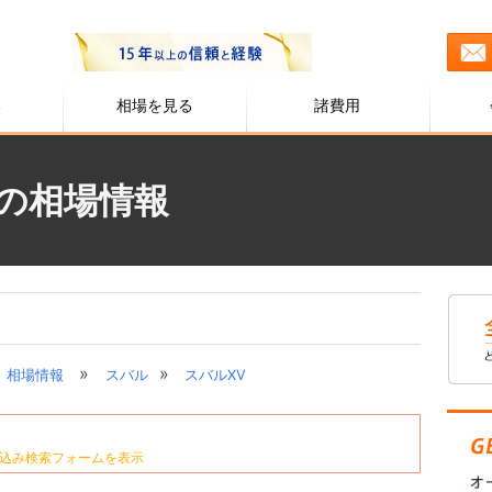
る
相場を見る
諸費用
)の相場情報
»
»
相場情報
スバル
スバルXV
込み検索フォームを表示