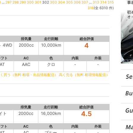
3
...
297
298
299
300
301
302
303
304
305
306
307
...
313
314
315
316
(全 6310 件)
排気量
走行距離
総合評価
4
ト 4WD
2000cc
10,000km
シフト
AC
色
内装
外装
AT
AAC
クロ
-
-
く買う（無料 相場・出品情報配信）
高く売る（無料 相場情報配信）
排気量
走行距離
総合評価
4.5
サイト
2000cc
16,000km
シフト
AC
色
内装
外装
AT
AC
ブルー
-
-