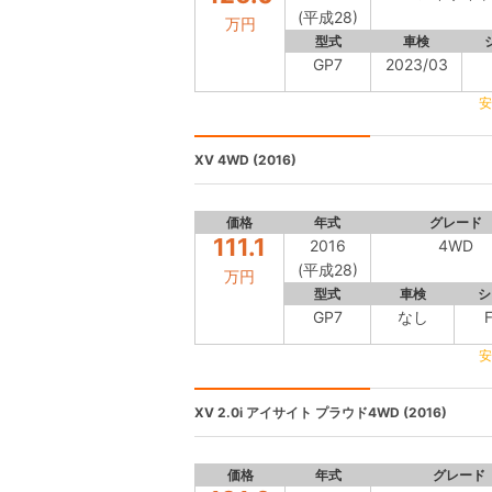
(平成28)
万円
型式
車検
GP7
2023/03
安
XV
4WD (2016)
価格
年式
グレード
111.1
2016
4WD
(平成28)
万円
型式
車検
シ
GP7
なし
安
XV
2.0i アイサイト プラウド4WD (2016)
価格
年式
グレード