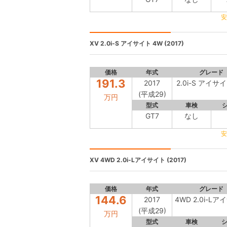
安
XV
2.0i-S アイサイト 4W (2017)
価格
年式
グレード
191.3
2017
2.0i-S アイサ
(平成29)
万円
型式
車検
GT7
なし
安
XV
4WD 2.0i-Lアイサイト (2017)
価格
年式
グレード
144.6
2017
4WD 2.0i-L
(平成29)
万円
型式
車検