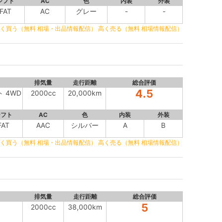
シフト
AC
色
内装
外装
FAT
AC
グレー
-
-
く買う（無料 相場・出品情報配信）
高く売る（無料 相場情報配信）
排気量
走行距離
総合評価
4.5
ト 4WD
2000cc
20,000km
シフト
AC
色
内装
外装
FAT
AAC
シルバー
A
B
く買う（無料 相場・出品情報配信）
高く売る（無料 相場情報配信）
排気量
走行距離
総合評価
5
2000cc
38,000km