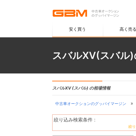
安く買う
高く売
スバルXV(スバル
スバルXV (スバル) の相場情報
»
中古車オークションのグッバイマージン
絞り込み検索条件 :
絞り