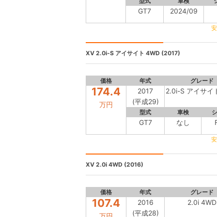
型式
車検
GT7
2024/09
安
XV
2.0i-S アイサイト 4WD (2017)
価格
年式
グレード
174.4
2017
2.0i-S アイサイ
(平成29)
万円
型式
車検
GT7
なし
安
XV
2.0i 4WD (2016)
価格
年式
グレード
107.4
2016
2.0i 4WD
(平成28)
万円