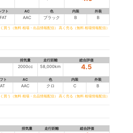
シフト
AC
色
内装
外装
FAT
AAC
ブラック
B
B
く買う（無料 相場・出品情報配信）
高く売る（無料 相場情報配信）
排気量
走行距離
総合評価
4.5
2000cc
58,000km
フト
AC
色
内装
外装
FAT
AAC
クロ
C
B
く買う（無料 相場・出品情報配信）
高く売る（無料 相場情報配信）
排気量
走行距離
総合評価