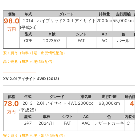
価格
年式
グレード
排気量
走行距離
総
98.0
2014
ハイブリッド2.0i-Lアイサイト
2000cc
55,000km
(平成26)
万円
型式
車検
シフト
AC
色
内
GPE
2023/07
FAT
AC
パール
安く買う（無料 相場・出品情報配信）
高く売る（無料 相場情報配信）
XV
2.0i アイサイト 4WD (2013)
価格
年式
グレード
排気量
走行距離
総合評
78.0
4
2013
2.0i アイサイト 4WD
2000cc
68,000km
(平成25)
万円
型式
車検
シフト
AC
色
内装
外
GP7
2024/11
FAT
AAC
デザートカーキ
C
C
安く買う（無料 相場・出品情報配信）