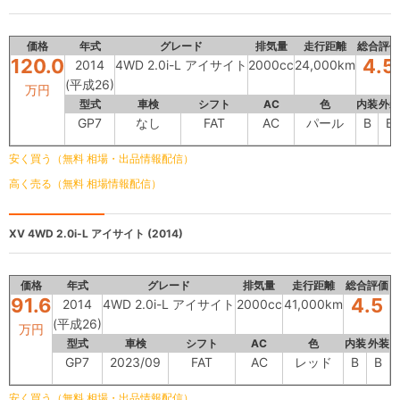
価格
年式
グレード
排気量
走行距離
総合評価
120.0
4.5
2014
4WD 2.0i-L アイサイト
2000cc
24,000km
(平成26)
万円
型式
車検
シフト
AC
色
内装
外装
GP7
なし
FAT
AC
パール
B
B
安く買う（無料 相場・出品情報配信）
高く売る（無料 相場情報配信）
XV
4WD 2.0i-L アイサイト (2014)
価格
年式
グレード
排気量
走行距離
総合評価
91.6
4.5
2014
4WD 2.0i-L アイサイト
2000cc
41,000km
(平成26)
万円
型式
車検
シフト
AC
色
内装
外装
GP7
2023/09
FAT
AC
レッド
B
B
安く買う（無料 相場・出品情報配信）