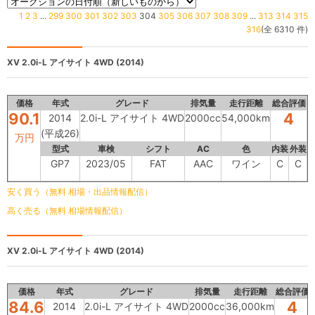
1
2
3
...
299
300
301
302
303
304
305
306
307
308
309
...
313
314
315
316
(全 6310 件)
XV
2.0i-L アイサイト 4WD (2014)
価格
年式
グレード
排気量
走行距離
総合評価
90.1
4
2014
2.0i-L アイサイト 4WD
2000cc
54,000km
(平成26)
万円
型式
車検
シフト
AC
色
内装
外装
GP7
2023/05
FAT
AAC
ワイン
C
C
安く買う（無料 相場・出品情報配信）
高く売る（無料 相場情報配信）
XV
2.0i-L アイサイト 4WD (2014)
価格
年式
グレード
排気量
走行距離
総合評価
84.6
4
2014
2.0i-L アイサイト 4WD
2000cc
36,000km