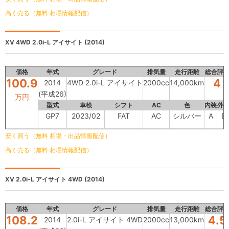
高く売る（無料 相場情報配信）
XV
4WD 2.0i-L アイサイト (2014)
価格
年式
グレード
排気量
走行距離
総合評
100.9
4
2014
4WD 2.0i-L アイサイト
2000cc
14,000km
(平成26)
万円
型式
車検
シフト
AC
色
内装
外
GP7
2023/02
FAT
AC
シルバー
A
B
安く買う（無料 相場・出品情報配信）
高く売る（無料 相場情報配信）
XV
2.0i-L アイサイト 4WD (2014)
価格
年式
グレード
排気量
走行距離
総合評
108.2
4.5
2014
2.0i-L アイサイト 4WD
2000cc
13,000km