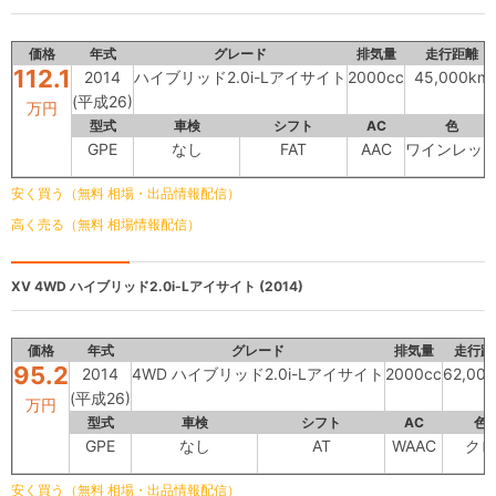
価格
年式
グレード
排気量
走行距離
112.1
2014
ハイブリッド2.0i-Lアイサイト
2000cc
45,000km
(平成26)
万円
型式
車検
シフト
AC
色
GPE
なし
FAT
AAC
ワインレッ
安く買う（無料 相場・出品情報配信）
高く売る（無料 相場情報配信）
XV
4WD ハイブリッド2.0i-Lアイサイト (2014)
価格
年式
グレード
排気量
走行距
95.2
2014
4WD ハイブリッド2.0i-Lアイサイト
2000cc
62,00
(平成26)
万円
型式
車検
シフト
AC
色
GPE
なし
AT
WAAC
クロ
安く買う（無料 相場・出品情報配信）