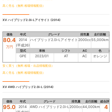
高く売る（無料 相場情報配信）
XV
ハイブリッド2.0i-Lアイサイト (2014)
価格
年式
グレード
排気量
走行距離
総
80.4
2014
ハイブリッド2.0i-Lアイサイト
2000cc
55,000km
(平成26)
万円
型式
車検
シフト
AC
色
内
GPE
2023/01
AT
AC
オレンジ
安く買う（無料 相場・出品情報配信）
高く売る（無料 相場情報配信）
XV
4WD ハイブリッド2.0i-L (2014)
価格
年式
グレード
排気量
走行距離
総合評
95.0
4
2014
4WD ハイブリッド2.0i-L
2000cc
44,000km