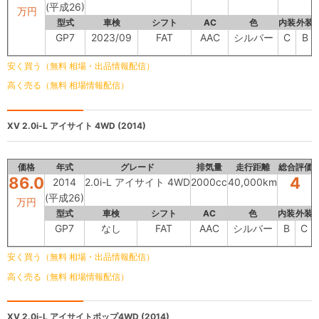
(平成26)
万円
型式
車検
シフト
AC
色
内装
外装
GP7
2023/09
FAT
AAC
シルバー
C
B
安く買う（無料 相場・出品情報配信）
高く売る（無料 相場情報配信）
XV
2.0i-L アイサイト 4WD (2014)
価格
年式
グレード
排気量
走行距離
総合評価
86.0
4
2014
2.0i-L アイサイト 4WD
2000cc
40,000km
(平成26)
万円
型式
車検
シフト
AC
色
内装
外装
GP7
なし
FAT
AAC
シルバー
B
C
安く買う（無料 相場・出品情報配信）
高く売る（無料 相場情報配信）
XV
2.0i-L アイサイトポップ4WD (2014)