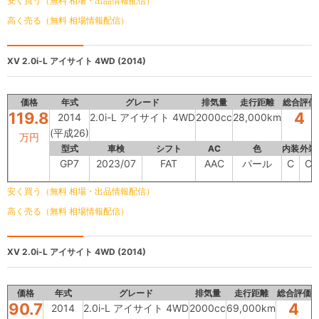
安く買う（無料 相場・出品情報配信）
高く売る（無料 相場情報配信）
XV
2.0i-L アイサイト 4WD (2014)
価格
年式
グレード
排気量
走行距離
総合評価
119.8
4
2014
2.0i-L アイサイト 4WD
2000cc
28,000km
(平成26)
万円
型式
車検
シフト
AC
色
内装
外装
GP7
2023/07
FAT
AAC
パール
C
C
安く買う（無料 相場・出品情報配信）
高く売る（無料 相場情報配信）
XV
2.0i-L アイサイト 4WD (2014)
価格
年式
グレード
排気量
走行距離
総合評価
90.7
4
2014
2.0i-L アイサイト 4WD
2000cc
69,000km