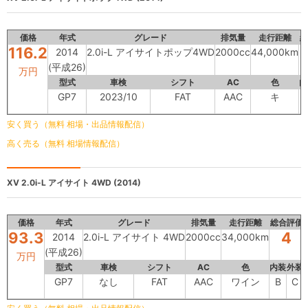
価格
年式
グレード
排気量
走行距離
総
116.2
2014
2.0i-L アイサイトポップ4WD
2000cc
44,000km
(平成26)
万円
型式
車検
シフト
AC
色
内
GP7
2023/10
FAT
AAC
キ
安く買う（無料 相場・出品情報配信）
高く売る（無料 相場情報配信）
XV
2.0i-L アイサイト 4WD (2014)
価格
年式
グレード
排気量
走行距離
総合評価
93.3
4
2014
2.0i-L アイサイト 4WD
2000cc
34,000km
(平成26)
万円
型式
車検
シフト
AC
色
内装
外装
GP7
なし
FAT
AAC
ワイン
B
C