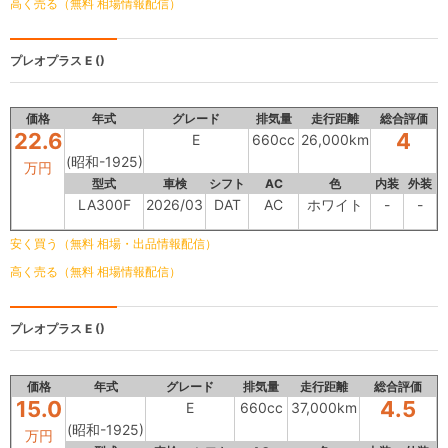
高く売る（無料 相場情報配信）
プレオプラス
E ()
価格
年式
グレード
排気量
走行距離
総合評価
22.6
4
E
660cc
26,000km
(昭和-1925)
万円
型式
車検
シフト
AC
色
内装
外装
LA300F
2026/03
DAT
AC
ホワイト
-
-
安く買う（無料 相場・出品情報配信）
高く売る（無料 相場情報配信）
プレオプラス
E ()
価格
年式
グレード
排気量
走行距離
総合評価
15.0
4.5
E
660cc
37,000km
(昭和-1925)
万円