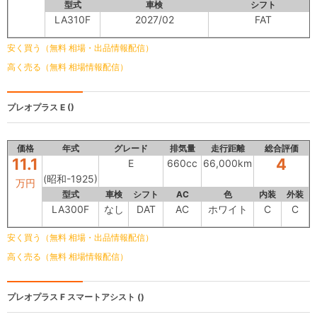
型式
車検
シフト
LA310F
2027/02
FAT
安く買う（無料 相場・出品情報配信）
高く売る（無料 相場情報配信）
プレオプラス
E ()
価格
年式
グレード
排気量
走行距離
総合評価
11.1
4
E
660cc
66,000km
(昭和-1925)
万円
型式
車検
シフト
AC
色
内装
外装
LA300F
なし
DAT
AC
ホワイト
C
C
安く買う（無料 相場・出品情報配信）
高く売る（無料 相場情報配信）
プレオプラス
F スマートアシスト ()