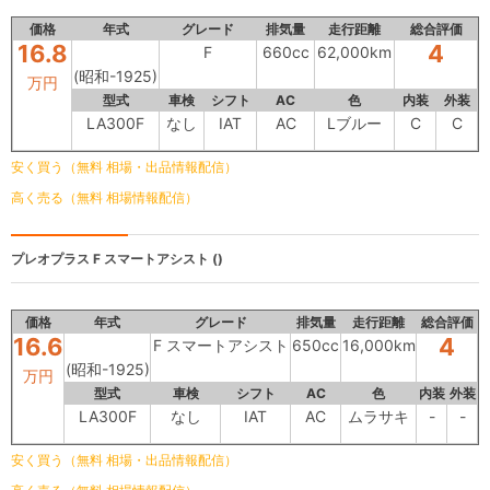
価格
年式
グレード
排気量
走行距離
総合評価
16.8
4
F
660cc
62,000km
(昭和-1925)
万円
型式
車検
シフト
AC
色
内装
外装
LA300F
なし
IAT
AC
Lブルー
C
C
安く買う（無料 相場・出品情報配信）
高く売る（無料 相場情報配信）
プレオプラス
F スマートアシスト ()
価格
年式
グレード
排気量
走行距離
総合評価
16.6
4
F スマートアシスト
650cc
16,000km
(昭和-1925)
万円
型式
車検
シフト
AC
色
内装
外装
LA300F
なし
IAT
AC
ムラサキ
-
-
安く買う（無料 相場・出品情報配信）