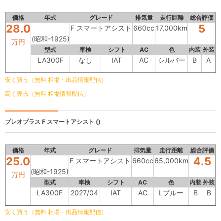
価格
年式
グレード
排気量
走行距離
総合評価
28.0
5
F スマートアシスト
660cc
17,000km
(昭和-1925)
万円
型式
車検
シフト
AC
色
内装
外装
LA300F
なし
IAT
AC
シルバー
B
A
安く買う（無料 相場・出品情報配信）
高く売る（無料 相場情報配信）
プレオプラス
F スマートアシスト ()
価格
年式
グレード
排気量
走行距離
総合評価
25.0
4.5
F スマートアシスト
660cc
65,000km
(昭和-1925)
万円
型式
車検
シフト
AC
色
内装
外装
LA300F
2027/04
IAT
AC
Lブルー
B
B
安く買う（無料 相場・出品情報配信）