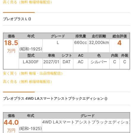
高く売る（無料 相場情報配信）
プレオプラス
L ()
価格
年式
グレード
排気量
走行距離
総合評価
18.5
4
L
660cc
32,000km
(昭和-1925)
万円
型式
車検
シフト
AC
色
内装
外装
LA300F
2027/01
DAT
AC
シルバー
C
C
安く買う（無料 相場・出品情報配信）
高く売る（無料 相場情報配信）
プレオプラス
4WD LAスマートアシストブラックエディション ()
価格
年式
グレード
44.0
4WD LAスマートアシストブラックエディション
(昭和-1925)
万円