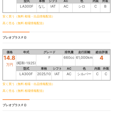
型式
車検
シフト
AC
色
内装
外装
LA300F
なし
IAT
AC
シロ
C
B
安く買う（無料 相場・出品情報配信）
高く売る（無料 相場情報配信）
プレオプラス
F ()
価格
年式
グレード
排気量
走行距離
総合評価
14.8
4
F
660cc
61,000km
(昭和-1925)
万円
型式
車検
シフト
AC
色
内装
外装
LA300F
2025/10
IAT
AC
シルバー
C
C
安く買う（無料 相場・出品情報配信）
高く売る（無料 相場情報配信）
プレオプラス
F ()