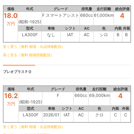
価格
年式
グレード
排気量
走行距離
総合評価
18.0
4
F スマートアシスト
660cc
61,000km
(昭和-1925)
万円
型式
車検
シフト
AC
色
内装
外装
LA300F
なし
IAT
AC
シロ
B
B
安く買う（無料 相場・出品情報配信）
高く売る（無料 相場情報配信）
プレオプラス
F ()
価格
年式
グレード
排気量
走行距離
総合評価
16.2
4
F
660cc
69,000km
(昭和-1925)
万円
型式
車検
シフト
AC
色
内装
外装
LA300F
2026/01
IAT
AC
クロ
C
C
安く買う（無料 相場・出品情報配信）