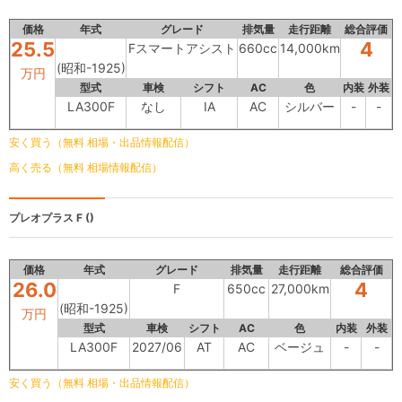
価格
年式
グレード
排気量
走行距離
総合評価
25.5
4
Fスマートアシスト
660cc
14,000km
(昭和-1925)
万円
型式
車検
シフト
AC
色
内装
外装
LA300F
なし
IA
AC
シルバー
-
-
安く買う（無料 相場・出品情報配信）
高く売る（無料 相場情報配信）
プレオプラス
F ()
価格
年式
グレード
排気量
走行距離
総合評価
26.0
4
F
650cc
27,000km
(昭和-1925)
万円
型式
車検
シフト
AC
色
内装
外装
LA300F
2027/06
AT
AC
ベージュ
-
-
安く買う（無料 相場・出品情報配信）