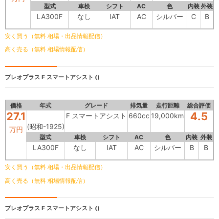
型式
車検
シフト
AC
色
内装
外装
LA300F
なし
IAT
AC
シルバー
C
B
安く買う（無料 相場・出品情報配信）
高く売る（無料 相場情報配信）
プレオプラス
F スマートアシスト ()
価格
年式
グレード
排気量
走行距離
総合評価
27.1
4.5
F スマートアシスト
660cc
19,000km
(昭和-1925)
万円
型式
車検
シフト
AC
色
内装
外装
LA300F
なし
IAT
AC
シルバー
B
B
安く買う（無料 相場・出品情報配信）
高く売る（無料 相場情報配信）
プレオプラス
F スマートアシスト ()