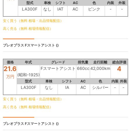
型式
車検
シフト
AC
色
内装
外装
LA300F
なし
IAT
AC
ピンク
-
-
安く買う（無料 相場・出品情報配信）
高く売る（無料 相場情報配信）
プレオプラス
Fスマートアシスト ()
価格
年式
グレード
排気量
走行距離
総合評価
21.6
4
Fスマートアシスト
660cc
42,000km
(昭和-1925)
万円
型式
車検
シフト
AC
色
内装
外装
LA300F
なし
IA
AC
シルバー
-
-
安く買う（無料 相場・出品情報配信）
高く売る（無料 相場情報配信）
プレオプラス
Fスマートアシスト ()