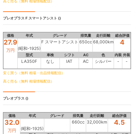
高く売る（無料 相場情報配信）
プレオプラス
F スマートアシスト ()
価格
年式
グレード
排気量
走行距離
総合評価
27.9
4
F スマートアシスト
650cc
68,000km
(昭和-1925)
万円
型式
車検
シフト
AC
色
内装
外装
LA350F
なし
IAT
AC
シルバー
-
-
安く買う（無料 相場・出品情報配信）
高く売る（無料 相場情報配信）
プレオプラス
()
価格
年式
グレード
排気量
走行距離
総合評価
32.0
4.5
660cc
32,000km
(昭和-1925)
万円