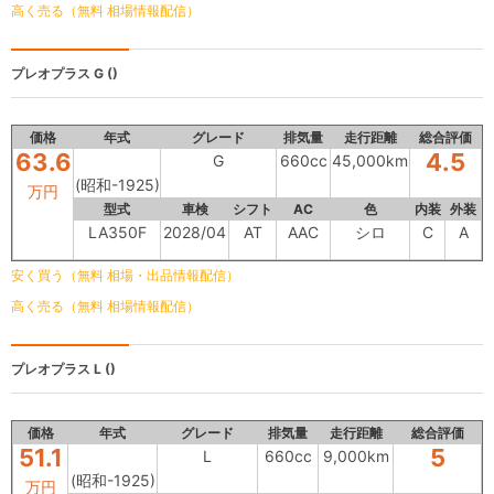
高く売る（無料 相場情報配信）
プレオプラス
G ()
価格
年式
グレード
排気量
走行距離
総合評価
63.6
4.5
G
660cc
45,000km
(昭和-1925)
万円
型式
車検
シフト
AC
色
内装
外装
LA350F
2028/04
AT
AAC
シロ
C
A
安く買う（無料 相場・出品情報配信）
高く売る（無料 相場情報配信）
プレオプラス
L ()
価格
年式
グレード
排気量
走行距離
総合評価
51.1
5
L
660cc
9,000km
(昭和-1925)
万円