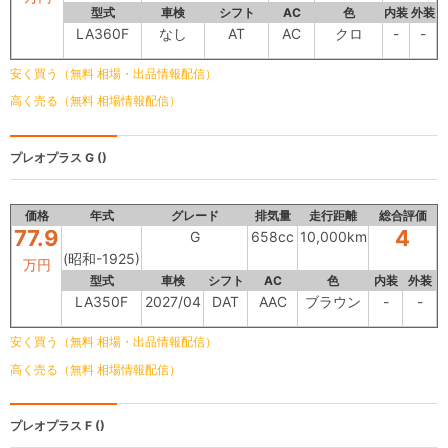
型式
車検
シフト
AC
色
内装
外装
LA360F
なし
AT
AC
クロ
-
-
安く買う（無料 相場・出品情報配信）
高く売る（無料 相場情報配信）
プレオプラス
G ()
価格
年式
グレード
排気量
走行距離
総合評価
77.9
4
G
658cc
10,000km
(昭和-1925)
万円
型式
車検
シフト
AC
色
内装
外装
LA350F
2027/04
DAT
AAC
ブラウン
-
-
安く買う（無料 相場・出品情報配信）
高く売る（無料 相場情報配信）
プレオプラス
F ()