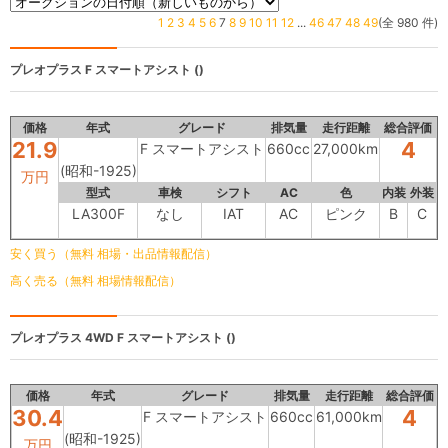
1
2
3
4
5
6
7
8
9
10
11
12
...
46
47
48
49
(全 980 件)
プレオプラス
F スマートアシスト ()
価格
年式
グレード
排気量
走行距離
総合評価
21.9
4
F スマートアシスト
660cc
27,000km
(昭和-1925)
万円
型式
車検
シフト
AC
色
内装
外装
LA300F
なし
IAT
AC
ピンク
B
C
安く買う（無料 相場・出品情報配信）
高く売る（無料 相場情報配信）
プレオプラス 4WD
F スマートアシスト ()
価格
年式
グレード
排気量
走行距離
総合評価
30.4
4
F スマートアシスト
660cc
61,000km
(昭和-1925)
万円