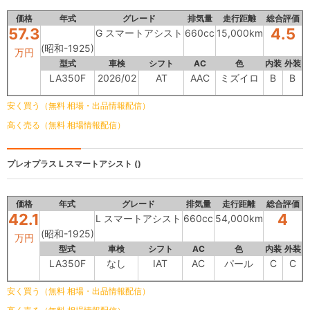
価格
年式
グレード
排気量
走行距離
総合評価
57.3
4.5
G スマートアシスト
660cc
15,000km
(昭和-1925)
万円
型式
車検
シフト
AC
色
内装
外装
LA350F
2026/02
AT
AAC
ミズイロ
B
B
安く買う（無料 相場・出品情報配信）
高く売る（無料 相場情報配信）
プレオプラス
L スマートアシスト ()
価格
年式
グレード
排気量
走行距離
総合評価
42.1
4
L スマートアシスト
660cc
54,000km
(昭和-1925)
万円
型式
車検
シフト
AC
色
内装
外装
LA350F
なし
IAT
AC
パール
C
C
安く買う（無料 相場・出品情報配信）