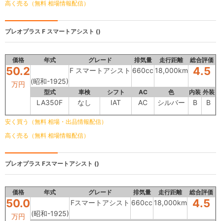
高く売る（無料 相場情報配信）
プレオプラス
F スマートアシスト ()
価格
年式
グレード
排気量
走行距離
総合評価
50.2
4.5
F スマートアシスト
660cc
18,000km
(昭和-1925)
万円
型式
車検
シフト
AC
色
内装
外装
LA350F
なし
IAT
AC
シルバー
B
B
安く買う（無料 相場・出品情報配信）
高く売る（無料 相場情報配信）
プレオプラス
Fスマートアシスト ()
価格
年式
グレード
排気量
走行距離
総合評価
50.0
4.5
Fスマートアシスト
660cc
18,000km
(昭和-1925)
万円