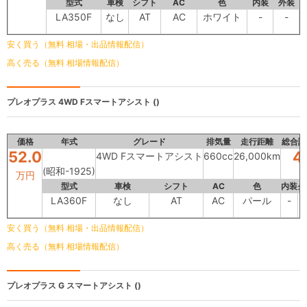
型式
車検
シフト
AC
色
内装
外装
LA350F
なし
AT
AC
ホワイト
-
-
安く買う（無料 相場・出品情報配信）
高く売る（無料 相場情報配信）
プレオプラス
4WD Fスマートアシスト ()
価格
年式
グレード
排気量
走行距離
総合評
52.0
4
4WD Fスマートアシスト
660cc
26,000km
(昭和-1925)
万円
型式
車検
シフト
AC
色
内装
外
LA360F
なし
AT
AC
パール
-
安く買う（無料 相場・出品情報配信）
高く売る（無料 相場情報配信）
プレオプラス
G スマートアシスト ()