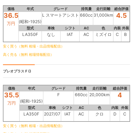
価格
年式
グレード
排気量
走行距離
総合評価
36.5
4.5
L スマートアシスト
660cc
31,000km
(昭和-1925)
万円
型式
車検
シフト
AC
色
内装
外装
LA350F
なし
IAT
AC
ミズイロ
C
B
安く買う（無料 相場・出品情報配信）
高く売る（無料 相場情報配信）
プレオプラス
F ()
価格
年式
グレード
排気量
走行距離
総合評価
35.5
4
F
660cc
20,000km
(昭和-1925)
万円
型式
車検
シフト
AC
色
内装
外装
LA350F
2027/07
IAT
AC
クロ
D
C
安く買う（無料 相場・出品情報配信）