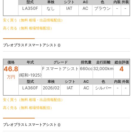
型式
車検
シフト
AC
色
内装
外装
LA350F
なし
IAT
AC
ブラウン
-
-
安く買う（無料 相場・出品情報配信）
高く売る（無料 相場情報配信）
プレオプラス
F スマートアシスト ()
価格
年式
グレード
排気量
走行距離
総合評価
46.8
4
F スマートアシスト
660cc
32,000km
(昭和-1925)
万円
型式
車検
シフト
AC
色
内装
外装
LA360F
2026/02
IAT
AC
シルバー
-
-
安く買う（無料 相場・出品情報配信）
高く売る（無料 相場情報配信）
プレオプラス
L スマートアシスト ()