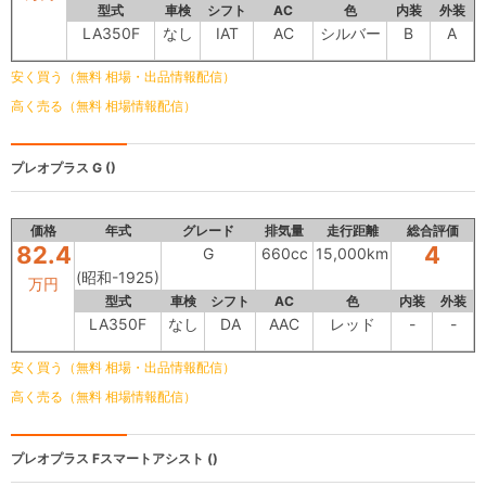
型式
車検
シフト
AC
色
内装
外装
LA350F
なし
IAT
AC
シルバー
B
A
安く買う（無料 相場・出品情報配信）
高く売る（無料 相場情報配信）
プレオプラス
G ()
価格
年式
グレード
排気量
走行距離
総合評価
82.4
4
G
660cc
15,000km
(昭和-1925)
万円
型式
車検
シフト
AC
色
内装
外装
LA350F
なし
DA
AAC
レッド
-
-
安く買う（無料 相場・出品情報配信）
高く売る（無料 相場情報配信）
プレオプラス
Fスマートアシスト ()