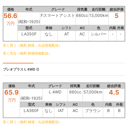
価格
年式
グレード
排気量
走行距離
総合評価
56.6
5
Fスマートアシスト
660cc
13,000km
(昭和-1925)
万円
型式
車検
シフト
AC
色
内装
外装
LA350F
なし
AT
AC
シルバー
-
-
安く買う（無料 相場・出品情報配信）
高く売る（無料 相場情報配信）
プレオプラス
L 4WD ()
価格
年式
グレード
排気量
走行距離
総合評価
65.9
4.5
L 4WD
660cc
57,000km
(昭和-1925)
万円
型式
車検
シフト
AC
色
内装
外装
LA360F
なし
IAT
AC
ブラウン
B
B
安く買う（無料 相場・出品情報配信）