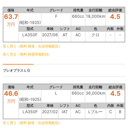
価格
年式
グレード
排気量
走行距離
総合評価
63.7
4.5
F
660cc
18,000km
(昭和-1925)
万円
型式
車検
シフト
AC
色
内装
外装
LA350F
2027/06
AT
AC
クロ
-
-
安く買う（無料 相場・出品情報配信）
高く売る（無料 相場情報配信）
プレオプラス
L ()
価格
年式
グレード
排気量
走行距離
総合評価
46.6
4.5
L
660cc
36,000km
(昭和-1925)
万円
型式
車検
シフト
AC
色
内装
外装
LA350F
2027/02
IAT
AC
Lブルー
C
B
安く買う（無料 相場・出品情報配信）