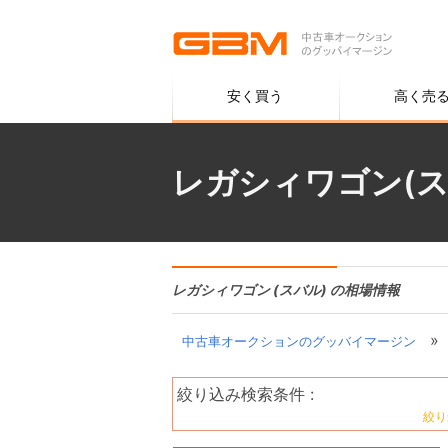
安く買う
高く売
レガシィワゴン(ス
レガシィワゴン (スバル) の相場情報
»
中古車オークションのグッバイマージン
絞り込み検索条件 :
絞り