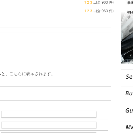
1
2
3
...(全 963 件)
1
2
3
...(全 963 件)
ると、こちらに表示されます。