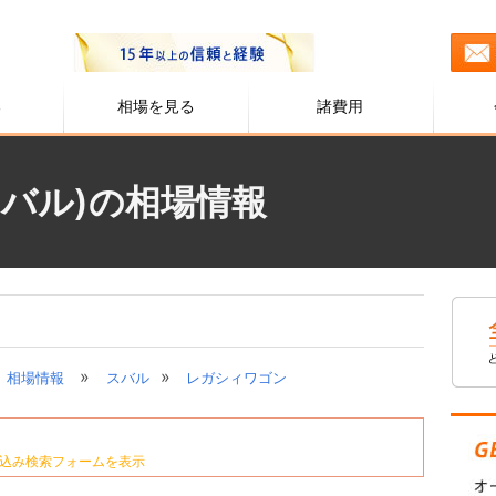
る
相場を見る
諸費用
バル)の相場情報
»
»
相場情報
スバル
レガシィワゴン
込み検索フォームを表示