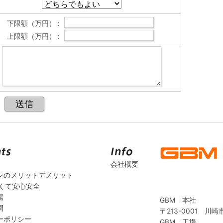
下限額（万円） :
上限額（万円） :
会社概要
ンのメリットデメリット
安くて安心安全
場
GBM 本社
問
〒213-0001 川崎
ーポリシー
GBM 工場