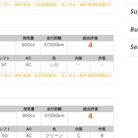
く買う（無料 相場・出品情報配信）
高く売る（無料 相場情報配信）
排気量
走行距離
総合評価
4
900cc
47,000km
シフト
AC
色
内装
外装
AT
AC
シロ
-
-
く買う（無料 相場・出品情報配信）
高く売る（無料 相場情報配信）
排気量
走行距離
総合評価
4
900cc
37,000km
シフト
AC
色
内装
外装
6D
AC
グリーン
C
B