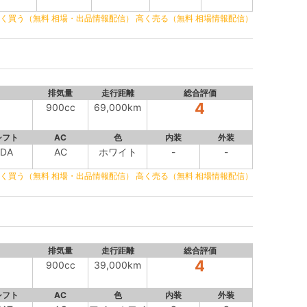
く買う（無料 相場・出品情報配信）
高く売る（無料 相場情報配信）
排気量
走行距離
総合評価
4
900cc
69,000km
シフト
AC
色
内装
外装
DA
AC
ホワイト
-
-
く買う（無料 相場・出品情報配信）
高く売る（無料 相場情報配信）
排気量
走行距離
総合評価
4
900cc
39,000km
シフト
AC
色
内装
外装