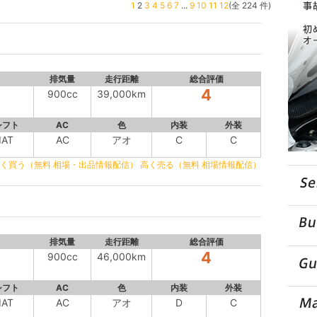
1
2
3
4
5
6
7
...
9
10
11
12
(全 224 件)
排気量
走行距離
総合評価
4
900cc
39,000km
シフト
AC
色
内装
外装
IAT
AC
アオ
C
C
く買う（無料 相場・出品情報配信）
高く売る（無料 相場情報配信）
排気量
走行距離
総合評価
4
900cc
46,000km
シフト
AC
色
内装
外装
IAT
AC
アオ
D
C