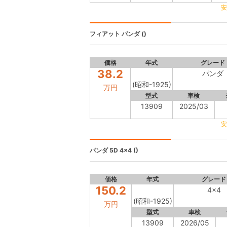
安
フィアット
パンダ ()
価格
年式
グレード
38.2
パンダ
(昭和-1925)
万円
型式
車検
13909
2025/03
安
パンダ 5D
4x4 ()
価格
年式
グレード
150.2
4x4
(昭和-1925)
万円
型式
車検
13909
2026/05