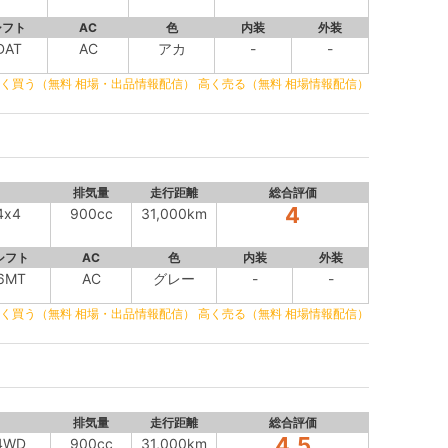
シフト
AC
色
内装
外装
DAT
AC
アカ
-
-
く買う（無料 相場・出品情報配信）
高く売る（無料 相場情報配信）
排気量
走行距離
総合評価
4
x4
900cc
31,000km
シフト
AC
色
内装
外装
6MT
AC
グレー
-
-
く買う（無料 相場・出品情報配信）
高く売る（無料 相場情報配信）
排気量
走行距離
総合評価
4.5
4WD
900cc
31,000km