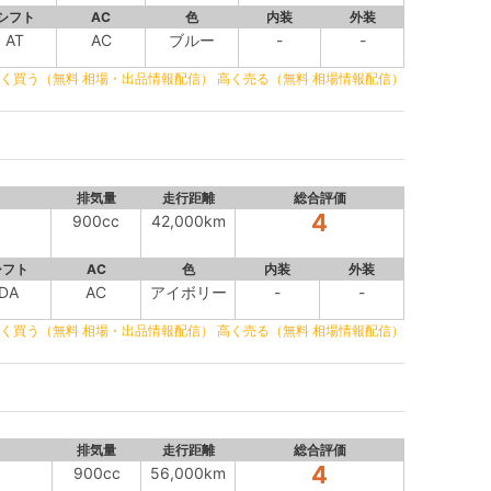
シフト
AC
色
内装
外装
AT
AC
ブルー
-
-
く買う（無料 相場・出品情報配信）
高く売る（無料 相場情報配信）
排気量
走行距離
総合評価
4
900cc
42,000km
シフト
AC
色
内装
外装
DA
AC
アイボリー
-
-
く買う（無料 相場・出品情報配信）
高く売る（無料 相場情報配信）
排気量
走行距離
総合評価
4
900cc
56,000km