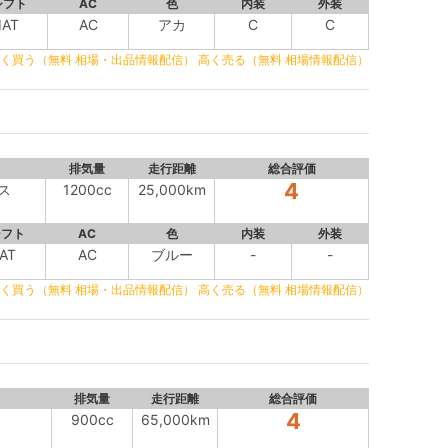
シフト
AC
色
内装
外装
IAT
AC
アカ
C
C
く買う（無料 相場・出品情報配信）
高く売る（無料 相場情報配信）
排気量
走行距離
総合評価
4
ス
1200cc
25,000km
シフト
AC
色
内装
外装
AT
AC
ブルー
-
-
く買う（無料 相場・出品情報配信）
高く売る（無料 相場情報配信）
排気量
走行距離
総合評価
4
900cc
65,000km