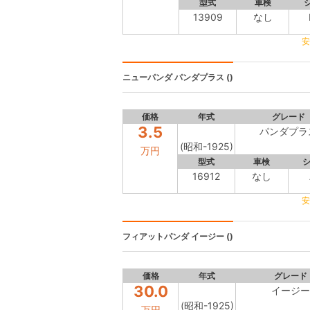
型式
車検
13909
なし
安
ニューパンダ
パンダプラス ()
価格
年式
グレード
3.5
パンダプラ
(昭和-1925)
万円
型式
車検
16912
なし
安
フィアットパンダ
イージー ()
価格
年式
グレード
30.0
イージー
(昭和-1925)
万円