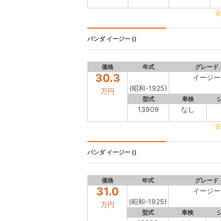
安
パンダ
イージー ()
価格
年式
グレード
30.3
イージー
(昭和-1925)
万円
型式
車検
13909
なし
安
パンダ
イージー ()
価格
年式
グレード
31.0
イージー
(昭和-1925)
万円
型式
車検