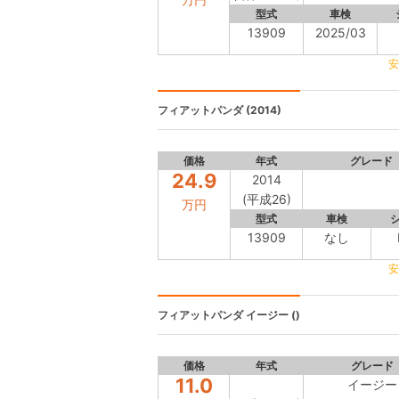
型式
車検
13909
2025/03
安
フィアットパンダ
(2014)
価格
年式
グレード
24.9
2014
(平成26)
万円
型式
車検
13909
なし
安
フィアットパンダ
イージー ()
価格
年式
グレード
11.0
イージー