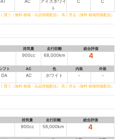
IAT
AC
アイスホワイ
C
C
ト
く買う（無料 相場・出品情報配信）
高く売る（無料 相場情報配信）
排気量
走行距離
総合評価
4
900cc
68,000km
シフト
AC
色
内装
外装
DA
AC
ホワイト
-
-
く買う（無料 相場・出品情報配信）
高く売る（無料 相場情報配信）
排気量
走行距離
総合評価
4
900cc
56,000km