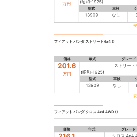
(昭和-1925)
万円
型式
車検
13909
なし
安
フィアット パンダ
ストリート4x4 ()
価格
年式
グレード
201.6
ストリート4
(昭和-1925)
万円
型式
車検
13909
なし
安
フィアット パンダ
クロス 4x4 4WD ()
価格
年式
グレード
216.1
クロス 4x4 