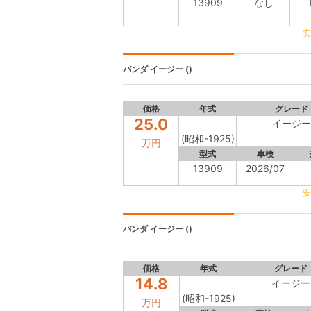
13909
なし
安
パンダ
イージー ()
価格
年式
グレード
25.0
イージー
(昭和-1925)
万円
型式
車検
13909
2026/07
安
パンダ
イージー ()
価格
年式
グレード
14.8
イージー
(昭和-1925)
万円