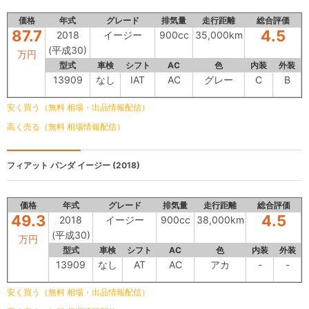
価格
年式
グレード
排気量
走行距離
総合評価
87.7
4.5
2018
イージー
900cc
35,000km
(平成30)
万円
型式
車検
シフト
AC
色
内装
外装
13909
なし
IAT
AC
グレー
C
B
安く買う（無料 相場・出品情報配信）
高く売る（無料 相場情報配信）
フィアット パンダ
イージー (2018)
価格
年式
グレード
排気量
走行距離
総合評価
49.3
4.5
2018
イージー
900cc
38,000km
(平成30)
万円
型式
車検
シフト
AC
色
内装
外装
13909
なし
AT
AC
アカ
-
-
安く買う（無料 相場・出品情報配信）