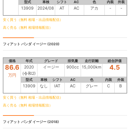
型式
車検
シフト
AC
色
内装
外装
13909
2024/08
AT
AC
アカ
-
-
安く買う（無料 相場・出品情報配信）
高く売る（無料 相場情報配信）
フィアット パンダ
イージー (2020)
価格
年式
グレード
排気量
走行距離
総合評価
86.6
4.5
2020
イージー
900cc
15,000km
(令和2)
万円
型式
車検
シフト
AC
色
内装
外装
13909
なし
IAT
AC
グレー
C
B
安く買う（無料 相場・出品情報配信）
高く売る（無料 相場情報配信）
フィアット パンダ
イージー (2018)