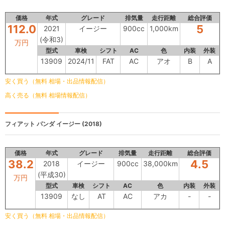
価格
年式
グレード
排気量
走行距離
総合評価
112.0
5
2021
イージー
900cc
1,000km
(令和3)
万円
型式
車検
シフト
AC
色
内装
外装
13909
2024/11
FAT
AC
アオ
B
A
安く買う（無料 相場・出品情報配信）
高く売る（無料 相場情報配信）
フィアット パンダ
イージー (2018)
価格
年式
グレード
排気量
走行距離
総合評価
38.2
4.5
2018
イージー
900cc
38,000km
(平成30)
万円
型式
車検
シフト
AC
色
内装
外装
13909
なし
AT
AC
アカ
-
-
安く買う（無料 相場・出品情報配信）