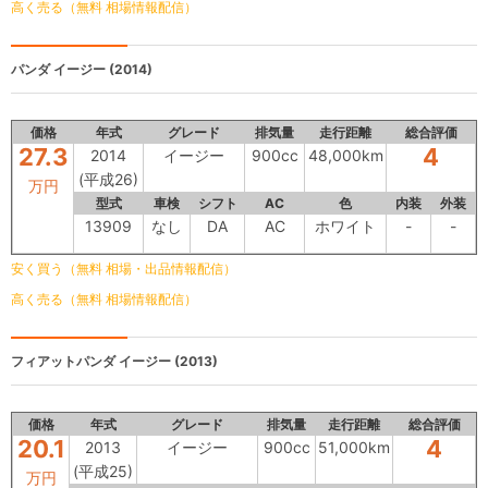
高く売る（無料 相場情報配信）
パンダ
イージー (2014)
価格
年式
グレード
排気量
走行距離
総合評価
27.3
4
2014
イージー
900cc
48,000km
(平成26)
万円
型式
車検
シフト
AC
色
内装
外装
13909
なし
DA
AC
ホワイト
-
-
安く買う（無料 相場・出品情報配信）
高く売る（無料 相場情報配信）
フィアットパンダ
イージー (2013)
価格
年式
グレード
排気量
走行距離
総合評価
20.1
4
2013
イージー
900cc
51,000km
(平成25)
万円