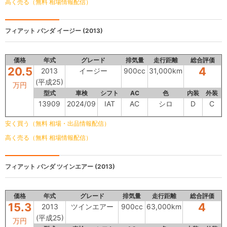
高く売る（無料 相場情報配信）
フィアット パンダ
イージー (2013)
価格
年式
グレード
排気量
走行距離
総合評価
20.5
4
2013
イージー
900cc
31,000km
(平成25)
万円
型式
車検
シフト
AC
色
内装
外装
13909
2024/09
IAT
AC
シロ
D
C
安く買う（無料 相場・出品情報配信）
高く売る（無料 相場情報配信）
フィアット パンダ
ツインエアー (2013)
価格
年式
グレード
排気量
走行距離
総合評価
15.3
4
2013
ツインエアー
900cc
63,000km
(平成25)
万円