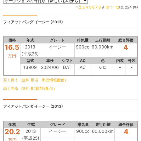
1
2
3
4
5
6
7
8
9
10
11
12
(全 224 件)
フィアットパンダ
イージー (2013)
価格
年式
グレード
排気量
走行距離
総合評価
16.5
4
2013
イージー
900cc
60,000km
(平成25)
万円
型式
車検
シフト
AC
色
内装
外装
13909
2024/06
DAT
AC
シロ
-
-
安く買う（無料 相場・出品情報配信）
高く売る（無料 相場情報配信）
フィアットパンダ
イージー (2013)
価格
年式
グレード
排気量
走行距離
総合評価
20.2
4
2013
イージー
900cc
60,000km
(平成25)
万円