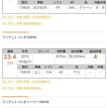
型式
車検
シフト
AC
色
内装
外装
13909
2024/08
F6
AAC
グリーン
B
B
安く買う（無料 相場・出品情報配信）
高く売る（無料 相場情報配信）
フィアット パンダ
(2015)
価格
年式
グレード
排気量
走行距離
総合評価
23.4
4
2015
870cc
29,000km
(平成27)
万円
型式
車検
シフト
AC
色
内装
外装
13909
なし
ｾﾐA
AC
アカ
-
-
安く買う（無料 相場・出品情報配信）
高く売る（無料 相場情報配信）
フィアット パンダ
イージー (2014)