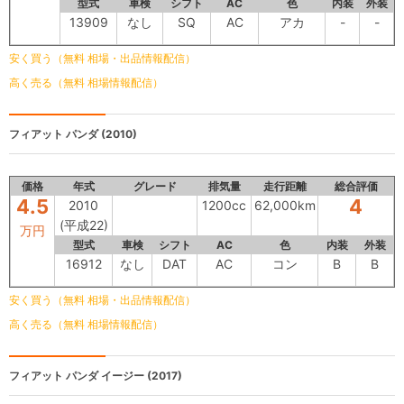
型式
車検
シフト
AC
色
内装
外装
13909
なし
SQ
AC
アカ
-
-
安く買う（無料 相場・出品情報配信）
高く売る（無料 相場情報配信）
フィアット パンダ
(2010)
価格
年式
グレード
排気量
走行距離
総合評価
4.5
4
2010
1200cc
62,000km
(平成22)
万円
型式
車検
シフト
AC
色
内装
外装
16912
なし
DAT
AC
コン
B
B
安く買う（無料 相場・出品情報配信）
高く売る（無料 相場情報配信）
フィアット
パンダ イージー (2017)