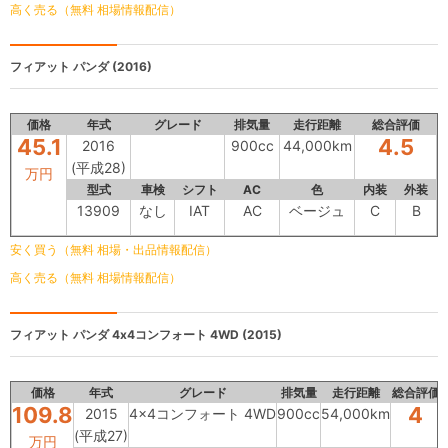
高く売る（無料 相場情報配信）
フィアット パンダ
(2016)
価格
年式
グレード
排気量
走行距離
総合評価
45.1
4.5
2016
900cc
44,000km
(平成28)
万円
型式
車検
シフト
AC
色
内装
外装
13909
なし
IAT
AC
ベージュ
C
B
安く買う（無料 相場・出品情報配信）
高く売る（無料 相場情報配信）
フィアット パンダ
4x4コンフォート 4WD (2015)
価格
年式
グレード
排気量
走行距離
総合評価
109.8
4
2015
4x4コンフォート 4WD
900cc
54,000km
(平成27)
万円