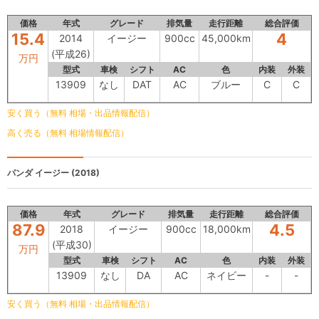
価格
年式
グレード
排気量
走行距離
総合評価
15.4
4
2014
イージー
900cc
45,000km
(平成26)
万円
型式
車検
シフト
AC
色
内装
外装
13909
なし
DAT
AC
ブルー
C
C
安く買う（無料 相場・出品情報配信）
高く売る（無料 相場情報配信）
パンダ
イージー (2018)
価格
年式
グレード
排気量
走行距離
総合評価
87.9
4.5
2018
イージー
900cc
18,000km
(平成30)
万円
型式
車検
シフト
AC
色
内装
外装
13909
なし
DA
AC
ネイビー
-
-
安く買う（無料 相場・出品情報配信）