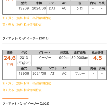
型式
車検
シフト
AC
色
内装
外装
13909
2024/06
DAT
AC
シロ
-
-
安く買う（無料 相場・出品情報配信）
高く売る（無料 相場情報配信）
フィアットパンダ
イージー (2013)
価格
年式
グレード
排気量
走行距離
総合評価
24.6
4.5
2013
イージー
900cc
39,000km
(平成25)
万円
型式
車検
シフト
AC
色
内装
外装
13909
2024/09
AT
AC
ブルー
-
-
安く買う（無料 相場・出品情報配信）
高く売る（無料 相場情報配信）
フィアット パンダ
イージー (2021)