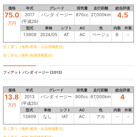
価格
年式
グレード
排気量
走行距離
総合評価
75.0
4.5
2017
パンダ イージー
870cc
27,000km
(平成29)
万円
型式
車検
シフト
AC
色
内装
外装
13909
2024/05
AT
AC
ベージュ
B
-
安く買う（無料 相場・出品情報配信）
高く売る（無料 相場情報配信）
フィアット
パンダ イージー (2013)
価格
年式
グレード
排気量
走行距離
総合評価
13.8
4
2013
パンダ イージー
900cc
67,000km
(平成25)
万円
型式
車検
シフト
AC
色
内装
外装
13909
なし
IAT
AC
アカ
-
-
安く買う（無料 相場・出品情報配信）