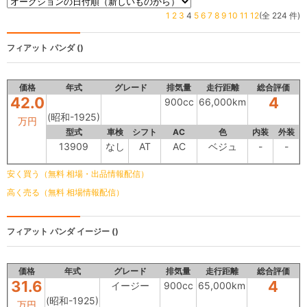
1
2
3
4
5
6
7
8
9
10
11
12
(全 224 件)
フィアット パンダ
()
価格
年式
グレード
排気量
走行距離
総合評価
42.0
4
900cc
66,000km
(昭和-1925)
万円
型式
車検
シフト
AC
色
内装
外装
13909
なし
AT
AC
ベジュ
-
-
安く買う（無料 相場・出品情報配信）
高く売る（無料 相場情報配信）
フィアット パンダ
イージー ()
価格
年式
グレード
排気量
走行距離
総合評価
31.6
4
イージー
900cc
65,000km
(昭和-1925)
万円