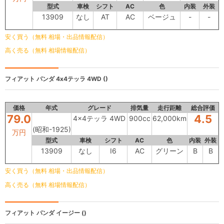
型式
車検
シフト
AC
色
内装
外装
13909
なし
AT
AC
ベージュ
-
-
安く買う（無料 相場・出品情報配信）
高く売る（無料 相場情報配信）
フィアット パンダ
4x4テッラ 4WD ()
価格
年式
グレード
排気量
走行距離
総合評価
79.0
4.5
4x4テッラ 4WD
900cc
62,000km
(昭和-1925)
万円
型式
車検
シフト
AC
色
内装
外装
13909
なし
I6
AC
グリーン
B
B
安く買う（無料 相場・出品情報配信）
高く売る（無料 相場情報配信）
フィアット パンダ
イージー ()