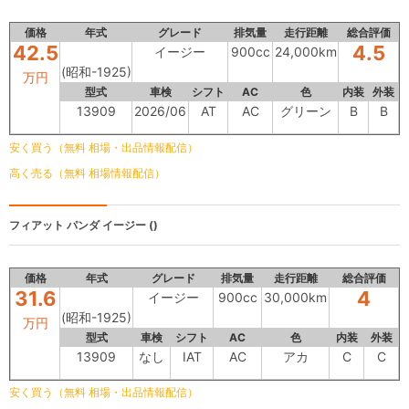
価格
年式
グレード
排気量
走行距離
総合評価
42.5
4.5
イージー
900cc
24,000km
(昭和-1925)
万円
型式
車検
シフト
AC
色
内装
外装
13909
2026/06
AT
AC
グリーン
B
B
安く買う（無料 相場・出品情報配信）
高く売る（無料 相場情報配信）
フィアット パンダ
イージー ()
価格
年式
グレード
排気量
走行距離
総合評価
31.6
4
イージー
900cc
30,000km
(昭和-1925)
万円
型式
車検
シフト
AC
色
内装
外装
13909
なし
IAT
AC
アカ
C
C
安く買う（無料 相場・出品情報配信）