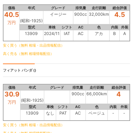
価格
年式
グレード
排気量
走行距離
総合評価
40.5
4.5
イージー
900cc
32,000km
(昭和-1925)
万円
型式
車検
シフト
AC
色
内装
外装
13909
2024/11
IAT
AC
アカ
B
A
安く買う（無料 相場・出品情報配信）
高く売る（無料 相場情報配信）
フィアット パンダ
()
価格
年式
グレード
排気量
走行距離
総合評価
30.9
4
900cc
66,000km
(昭和-1925)
万円
型式
車検
シフト
AC
色
内装
外装
13909
なし
PAT
AC
ベージュ
-
-
安く買う（無料 相場・出品情報配信）