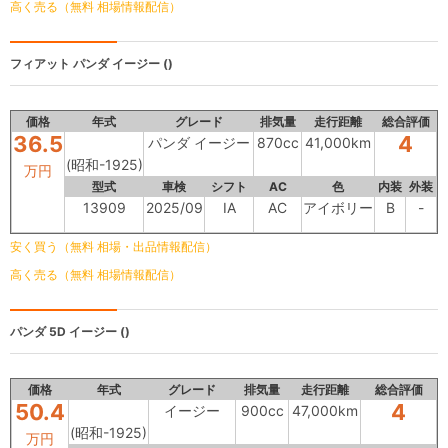
高く売る（無料 相場情報配信）
フィアット
パンダ イージー ()
価格
年式
グレード
排気量
走行距離
総合評価
36.5
4
パンダ イージー
870cc
41,000km
(昭和-1925)
万円
型式
車検
シフト
AC
色
内装
外装
13909
2025/09
IA
AC
アイボリー
B
-
安く買う（無料 相場・出品情報配信）
高く売る（無料 相場情報配信）
パンダ 5D
イージー ()
価格
年式
グレード
排気量
走行距離
総合評価
50.4
4
イージー
900cc
47,000km
(昭和-1925)
万円