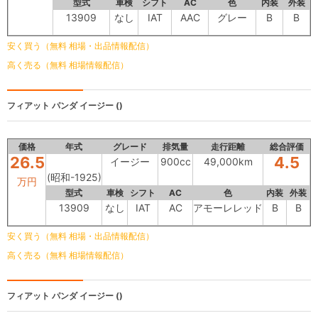
型式
車検
シフト
AC
色
内装
外装
13909
なし
IAT
AAC
グレー
B
B
安く買う（無料 相場・出品情報配信）
高く売る（無料 相場情報配信）
フィアット パンダ
イージー ()
価格
年式
グレード
排気量
走行距離
総合評価
26.5
4.5
イージー
900cc
49,000km
(昭和-1925)
万円
型式
車検
シフト
AC
色
内装
外装
13909
なし
IAT
AC
アモーレレッド
B
B
安く買う（無料 相場・出品情報配信）
高く売る（無料 相場情報配信）
フィアット パンダ
イージー ()