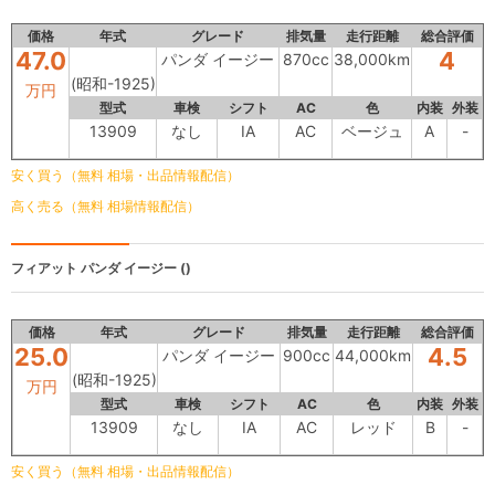
価格
年式
グレード
排気量
走行距離
総合評価
47.0
4
パンダ イージー
870cc
38,000km
(昭和-1925)
万円
型式
車検
シフト
AC
色
内装
外装
13909
なし
IA
AC
ベージュ
A
-
安く買う（無料 相場・出品情報配信）
高く売る（無料 相場情報配信）
フィアット
パンダ イージー ()
価格
年式
グレード
排気量
走行距離
総合評価
25.0
4.5
パンダ イージー
900cc
44,000km
(昭和-1925)
万円
型式
車検
シフト
AC
色
内装
外装
13909
なし
IA
AC
レッド
B
-
安く買う（無料 相場・出品情報配信）