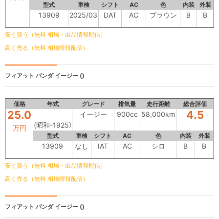
型式
車検
シフト
AC
色
内装
外装
13909
2025/03
DAT
AC
ブラウン
B
B
安く買う（無料 相場・出品情報配信）
高く売る（無料 相場情報配信）
フィアット パンダ
イージー ()
価格
年式
グレード
排気量
走行距離
総合評価
25.0
4.5
イージー
900cc
58,000km
(昭和-1925)
万円
型式
車検
シフト
AC
色
内装
外装
13909
なし
IAT
AC
シロ
B
B
安く買う（無料 相場・出品情報配信）
高く売る（無料 相場情報配信）
フィアット
パンダ イージー ()