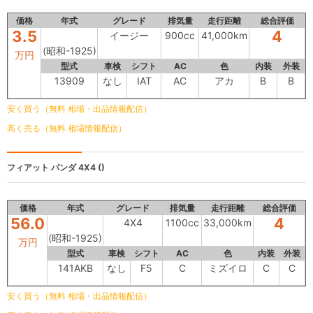
価格
年式
グレード
排気量
走行距離
総合評価
3.5
4
イージー
900cc
41,000km
(昭和-1925)
万円
型式
車検
シフト
AC
色
内装
外装
13909
なし
IAT
AC
アカ
B
B
安く買う（無料 相場・出品情報配信）
高く売る（無料 相場情報配信）
フィアット パンダ
4X4 ()
価格
年式
グレード
排気量
走行距離
総合評価
56.0
4
4X4
1100cc
33,000km
(昭和-1925)
万円
型式
車検
シフト
AC
色
内装
外装
141AKB
なし
F5
C
ミズイロ
C
C
安く買う（無料 相場・出品情報配信）