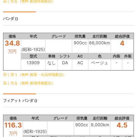
高く売る（無料 相場情報配信）
パンダ
()
価格
年式
グレード
排気量
走行距離
総合評価
34.8
4
900cc
66,000km
(昭和-1925)
万円
型式
車検
シフト
AC
色
内装
外装
13909
なし
DA
AC
ベージュ
-
-
安く買う（無料 相場・出品情報配信）
高く売る（無料 相場情報配信）
フィアット パンダ
()
価格
年式
グレード
排気量
走行距離
総合評価
116.3
4.5
900cc
9,000km
(昭和-1925)
万円