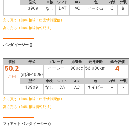
型式
車検
シフト
AC
色
内装
外装
13909
なし
DAT
AC
ベージュ
C
B
安く買う（無料 相場・出品情報配信）
高く売る（無料 相場情報配信）
パンダ
イージー ()
価格
年式
グレード
排気量
走行距離
総合評価
50.2
4
イージー
900cc
56,000km
(昭和-1925)
万円
型式
車検
シフト
AC
色
内装
外装
13909
なし
DA
AC
ネイビー
-
-
安く買う（無料 相場・出品情報配信）
高く売る（無料 相場情報配信）
フィアット パンダ
イージー ()