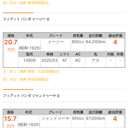
高く売る（無料 相場情報配信）
フィアット パンダ
イージー ()
価格
年式
グレード
排気量
走行距離
総合評価
20.7
4
イージー
900cc
64,000km
(昭和-1925)
万円
型式
車検
シフト
AC
色
内装
外装
13909
2025/03
AT
AC
アカ
-
-
安く買う（無料 相場・出品情報配信）
高く売る（無料 相場情報配信）
フィアット パンダ
ジャンドゥーヤ ()
価格
年式
グレード
排気量
走行距離
総合評価
15.7
4
ジャンドゥーヤ
900cc
67,000km
(昭和-1925)
万円