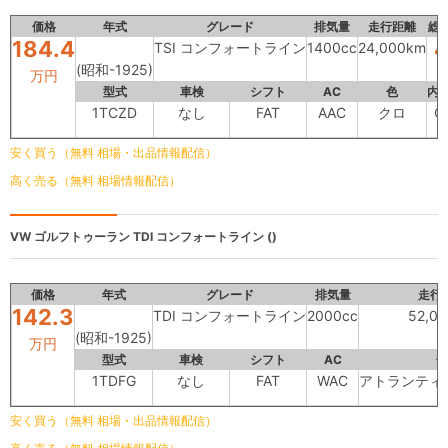
価格
年式
グレード
排気量
走行距離
総
184.4
4
TSI コンフォートライン
1400cc
24,000km
(昭和-1925)
万円
型式
車検
シフト
AC
色
内
1TCZD
なし
FAT
AAC
クロ
C
安く買う（無料 相場・出品情報配信）
高く売る（無料 相場情報配信）
VW ゴルフトゥーラン
TDI コンフォートライン ()
価格
年式
グレード
排気量
走行
142.3
TDI コンフォートライン
2000cc
52,0
(昭和-1925)
万円
型式
車検
シフト
AC
色
1TDFG
なし
FAT
WAC
アトランティ
安く買う（無料 相場・出品情報配信）