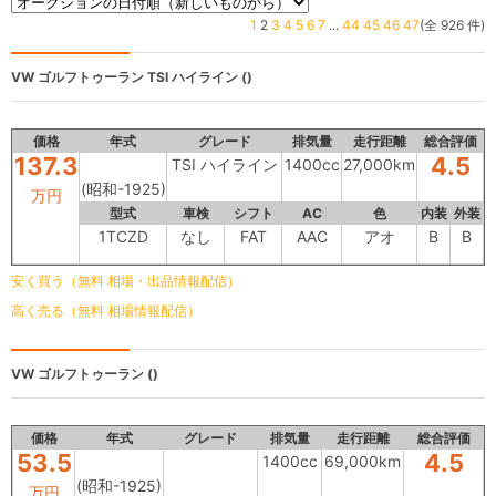
1
2
3
4
5
6
7
...
44
45
46
47
(全 926 件)
VW ゴルフトゥーラン
TSI ハイライン ()
価格
年式
グレード
排気量
走行距離
総合評価
137.3
4.5
TSI ハイライン
1400cc
27,000km
(昭和-1925)
万円
型式
車検
シフト
AC
色
内装
外装
1TCZD
なし
FAT
AAC
アオ
B
B
安く買う（無料 相場・出品情報配信）
高く売る（無料 相場情報配信）
VW ゴルフトゥーラン
()
価格
年式
グレード
排気量
走行距離
総合評価
53.5
4.5
1400cc
69,000km
(昭和-1925)
万円