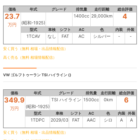
価格
年式
グレード
排気量
走行距離
総合評価
23.7
4
1400cc
29,000km
(昭和-1925)
万円
型式
車検
シフト
AC
色
内装
外装
1TCAV
なし
FAT
AC
シルバー
-
-
安く買う（無料 相場・出品情報配信）
高く売る（無料 相場情報配信）
VW ゴルフトゥーラン
TSI ハイライン ()
価格
年式
グレード
排気量
走行距離
総合評価
349.9
6
TSI ハイライン
1500cc
0km
(昭和-1925)
万円
型式
車検
シフト
AC
色
内装
外装
1TDPC
2029/03
FAT
AAC
シロ
A
A
安く買う（無料 相場・出品情報配信）