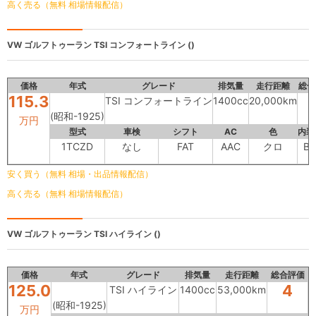
高く売る（無料 相場情報配信）
VW ゴルフトゥーラン
TSI コンフォートライン ()
価格
年式
グレード
排気量
走行距離
総合
115.3
TSI コンフォートライン
1400cc
20,000km
(昭和-1925)
万円
型式
車検
シフト
AC
色
内装
1TCZD
なし
FAT
AAC
クロ
B
安く買う（無料 相場・出品情報配信）
高く売る（無料 相場情報配信）
VW ゴルフトゥーラン
TSI ハイライン ()
価格
年式
グレード
排気量
走行距離
総合評価
125.0
4
TSI ハイライン
1400cc
53,000km
(昭和-1925)
万円