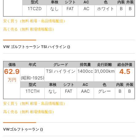
型式
車検
シフト
AC
色
内装
外装
1TCZD
なし
FAT
AC
ホワイト
B
B
安く買う（無料 相場・出品情報配信）
高く売る（無料 相場情報配信）
VW ゴルフトゥーラン
TSI ハイライン ()
価格
年式
グレード
排気量
走行距離
総合評価
62.9
4.5
TSI ハイライン
1400cc
31,000km
(昭和-1925)
万円
型式
車検
シフト
AC
色
内装
外装
1TCTH
なし
FAT
AAC
グレー
B
B
安く買う（無料 相場・出品情報配信）
高く売る（無料 相場情報配信）
VWゴルフトゥーラン
()