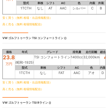
型式
車検
シフト
AC
色
内装
外装
1TCTH
なし
AT
AAC
シルバー
C
B
安く買う（無料 相場・出品情報配信）
高く売る（無料 相場情報配信）
VW ゴルフトゥーラン
TSI コンフォートライン ()
価格
年式
グレード
排気量
走行距離
総合
23.8
4
TSI コンフォートライン
1400cc
32,000km
(昭和-1925)
万円
型式
車検
シフト
AC
色
内装
1TCTH
なし
FAT
AAC
アオ
D
安く買う（無料 相場・出品情報配信）
高く売る（無料 相場情報配信）
VW ゴルフトゥーラン
TSI Rライン ()