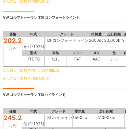
高く売る（無料 相場情報配信）
VW ゴルフトゥーラン
TDI コンフォートライン ()
価格
年式
グレード
排気量
走行距離
総
202.2
TDI コンフォートライン
2000cc
30,000km
(昭和-1925)
万円
型式
車検
シフト
AC
色
内
1TDFG
なし
FAT
AAC
シロ
B
安く買う（無料 相場・出品情報配信）
高く売る（無料 相場情報配信）
VW ゴルフトゥーラン
TSI ハイライン ()
価格
年式
グレード
排気量
走行距離
総
245.2
TSI ハイライン
1500cc
27,000km
(昭和-1925)
万円