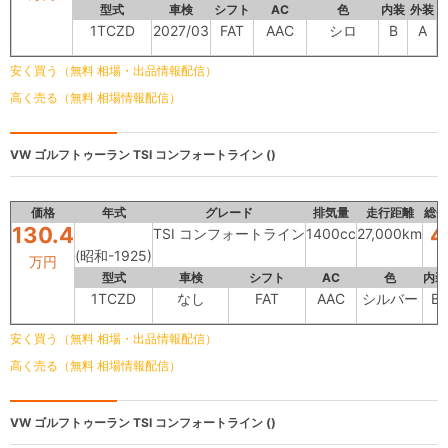
型式
車検
シフト
AC
色
内装
外装
1TCZD
2027/03
FAT
AAC
シロ
B
A
安く買う（無料 相場・出品情報配信）
高く売る（無料 相場情報配信）
VW ゴルフトゥーラン
TSI コンフォートライン ()
価格
年式
グレード
排気量
走行距離
総合
130.4
4
TSI コンフォートライン
1400cc
27,000km
(昭和-1925)
万円
型式
車検
シフト
AC
色
内装
1TCZD
なし
FAT
AAC
シルバー
B
安く買う（無料 相場・出品情報配信）
高く売る（無料 相場情報配信）
VW ゴルフトゥーラン
TSI コンフォートライン ()