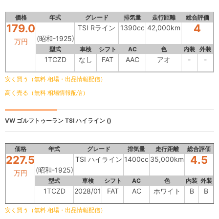
価格
年式
グレード
排気量
走行距離
総合評価
179.0
4
TSI Rライン
1390cc
42,000km
(昭和-1925)
万円
型式
車検
シフト
AC
色
内装
外装
1TCZD
なし
FAT
AAC
アオ
-
-
安く買う（無料 相場・出品情報配信）
高く売る（無料 相場情報配信）
VW ゴルフトゥーラン
TSI ハイライン ()
価格
年式
グレード
排気量
走行距離
総合評価
227.5
4.5
TSI ハイライン
1400cc
35,000km
(昭和-1925)
万円
型式
車検
シフト
AC
色
内装
外装
1TCZD
2028/01
FAT
AC
ホワイト
B
B
安く買う（無料 相場・出品情報配信）