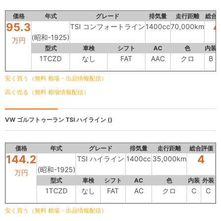
価格
年式
グレード
排気量
走行距離
総合
95.3
4
TSI コンフォートライン
1400cc
70,000km
(昭和-1925)
万円
型式
車検
シフト
AC
色
内装
1TCZD
なし
FAT
AAC
クロ
B
安く買う（無料 相場・出品情報配信）
高く売る（無料 相場情報配信）
VW ゴルフトゥーラン
TSI ハイライン ()
価格
年式
グレード
排気量
走行距離
総合評価
144.2
4
TSI ハイライン
1400cc
35,000km
(昭和-1925)
万円
型式
車検
シフト
AC
色
内装
外装
1TCZD
なし
FAT
AC
クロ
C
C
安く買う（無料 相場・出品情報配信）