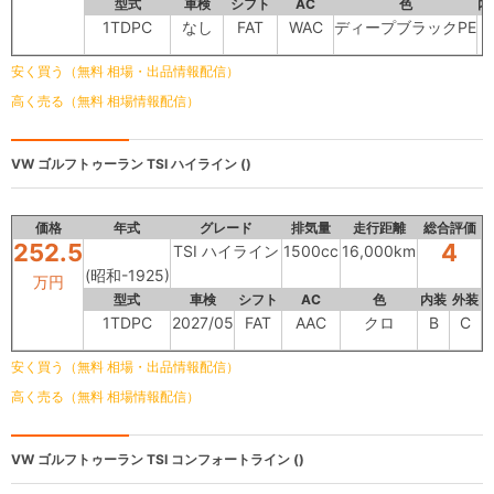
型式
車検
シフト
AC
色
内
1TDPC
なし
FAT
WAC
ディープブラックPE
安く買う（無料 相場・出品情報配信）
高く売る（無料 相場情報配信）
VW ゴルフトゥーラン
TSI ハイライン ()
価格
年式
グレード
排気量
走行距離
総合評価
252.5
4
TSI ハイライン
1500cc
16,000km
(昭和-1925)
万円
型式
車検
シフト
AC
色
内装
外装
1TDPC
2027/05
FAT
AAC
クロ
B
C
安く買う（無料 相場・出品情報配信）
高く売る（無料 相場情報配信）
VW ゴルフトゥーラン
TSI コンフォートライン ()