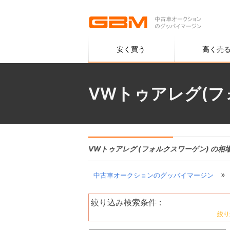
安く買う
高く売
VWトゥアレグ(フ
VWトゥアレグ (フォルクスワーゲン) の相
»
中古車オークションのグッバイマージン
絞り込み検索条件 :
絞り