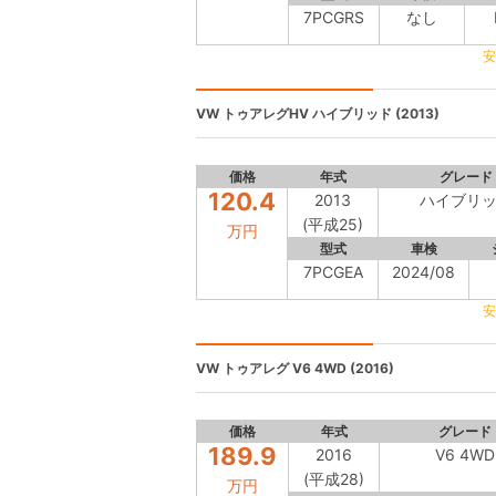
7PCGRS
なし
安
VW トゥアレグHV
ハイブリッド (2013)
価格
年式
グレード
120.4
2013
ハイブリ
(平成25)
万円
型式
車検
7PCGEA
2024/08
安
VW トゥアレグ
V6 4WD (2016)
価格
年式
グレード
189.9
2016
V6 4WD
(平成28)
万円