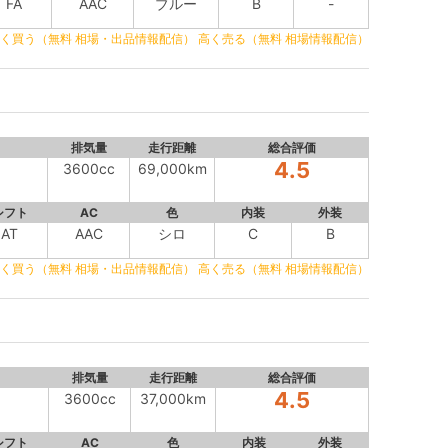
FA
AAC
ブルー
B
-
く買う（無料 相場・出品情報配信）
高く売る（無料 相場情報配信）
排気量
走行距離
総合評価
4.5
3600cc
69,000km
シフト
AC
色
内装
外装
AT
AAC
シロ
C
B
く買う（無料 相場・出品情報配信）
高く売る（無料 相場情報配信）
排気量
走行距離
総合評価
4.5
3600cc
37,000km
シフト
AC
色
内装
外装