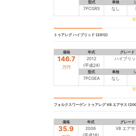
型式
車検
7PCGRS
なし
安
トゥアレグ
ハイブリッド (2012)
価格
年式
グレード
146.7
2012
ハイブリッ
(平成24)
万円
型式
車検
7PCGEA
なし
安
フォルクスワーゲン トゥアレグ
V8 エアサス (200
価格
年式
グレード
35.9
2006
V8 エアサ
(平成18)