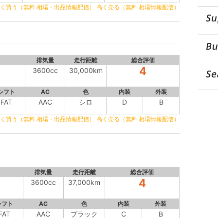
く買う（無料 相場・出品情報配信）
高く売る（無料 相場情報配信）
排気量
走行距離
総合評価
4
3600cc
30,000km
シフト
AC
色
内装
外装
FAT
AAC
シロ
D
B
く買う（無料 相場・出品情報配信）
高く売る（無料 相場情報配信）
排気量
走行距離
総合評価
4
3600cc
37,000km
シフト
AC
色
内装
外装
FAT
AAC
ブラック
C
B