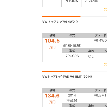
7LBJNA
2024/06
安
VW トゥアレグ
V6 4WD ()
価格
年式
グレード
104.5
V6 4WD
(昭和-1925)
万円
型式
車検
7PCGRS
なし
安
VWトゥアレグ 4WD
V6_BMT (2014)
価格
年式
グレード
134.6
2014
V6_BMT
(平成26)
万円
型式
車検