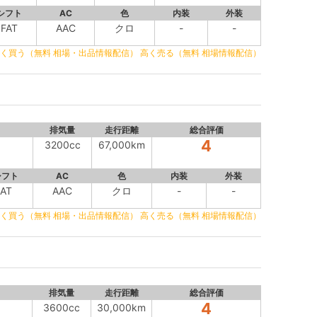
シフト
AC
色
内装
外装
FAT
AAC
クロ
-
-
く買う（無料 相場・出品情報配信）
高く売る（無料 相場情報配信）
排気量
走行距離
総合評価
4
3200cc
67,000km
シフト
AC
色
内装
外装
AT
AAC
クロ
-
-
く買う（無料 相場・出品情報配信）
高く売る（無料 相場情報配信）
排気量
走行距離
総合評価
4
3600cc
30,000km