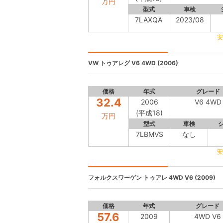
万円
型式
車検
7LAXQA
2023/08
安
VW トゥアレグ
V6 4WD (2006)
価格
年式
グレード
32.4
2006
V6 4WD
(平成18)
万円
型式
車検
7LBMVS
なし
安
フォルクスワーゲン トゥアレ
4WD V6 (2009)
価格
年式
グレード
57.6
2009
4WD V6