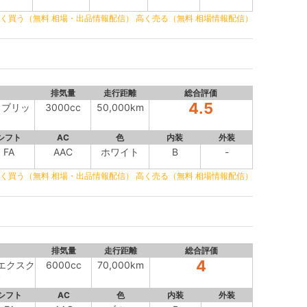
く買う（無料 相場・出品情報配信）
高く売る（無料 相場情報配信）
排気量
走行距離
総合評価
4.5
イブリッ
3000cc
50,000km
シフト
AC
色
内装
外装
FA
AAC
ホワイト
B
-
く買う（無料 相場・出品情報配信）
高く売る（無料 相場情報配信）
排気量
走行距離
総合評価
4
 エクスク
6000cc
70,000km
シフト
AC
色
内装
外装