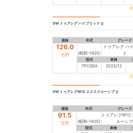
安
VW
トゥアレグ ハイブリッド ()
価格
年式
グレード
126.0
トゥアレグ ハ
(昭和-1925)
ド
万円
型式
車検
7PCGEA
2023/12
安
VW
トゥアレグW12 エクスクルーシブ ()
価格
年式
グレード
91.5
トゥアレグW12
(昭和-1925)
ルーシブ
万円
型式
車検