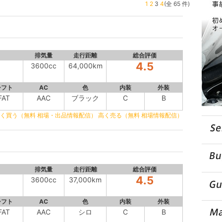
1
2
3
4
(全 65 件)
排気量
走行距離
総合評価
4.5
3600cc
64,000km
シフト
AC
色
内装
外装
FAT
AAC
ブラック
C
B
く買う（無料 相場・出品情報配信）
高く売る（無料 相場情報配信）
排気量
走行距離
総合評価
4.5
3600cc
37,000km
シフト
AC
色
内装
外装
FAT
AAC
シロ
C
B