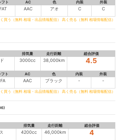
シフト
AC
色
内装
外装
FAT
AAC
アオ
C
C
く買う（無料 相場・出品情報配信）
高く売る（無料 相場情報配信）
排気量
走行距離
総合評価
4.5
ド
3000cc
38,000km
シフト
AC
色
内装
外装
FA
AAC
ブラック
-
-
く買う（無料 相場・出品情報配信）
高く売る（無料 相場情報配信）
6)
排気量
走行距離
総合評価
4
ス
4200cc
46,000km