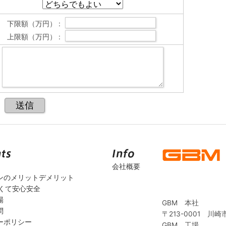
下限額（万円） :
上限額（万円） :
会社概要
ンのメリットデメリット
安くて安心安全
場
GBM 本社
問
〒213-0001 川崎
ーポリシー
GBM 工場