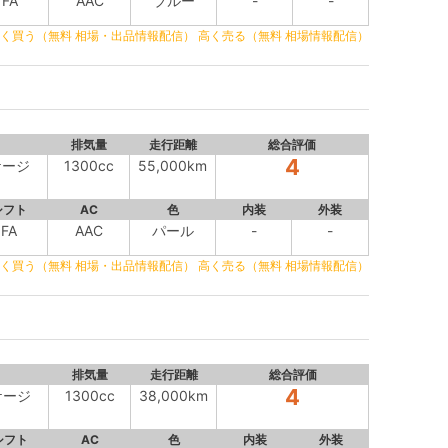
FA
AAC
ブルー
-
-
く買う（無料 相場・出品情報配信）
高く売る（無料 相場情報配信）
排気量
走行距離
総合評価
4
ケージ
1300cc
55,000km
シフト
AC
色
内装
外装
FA
AAC
パール
-
-
く買う（無料 相場・出品情報配信）
高く売る（無料 相場情報配信）
排気量
走行距離
総合評価
4
ケージ
1300cc
38,000km
シフト
AC
色
内装
外装