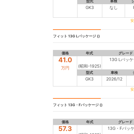
型式
車検
GK3
なし
安
フィット
13G Lパッケージ ()
価格
年式
グレード
41.0
13G Lパッ
(昭和-1925)
万円
型式
車検
GK3
2026/12
安
フィット
13G・Fパッケージ ()
価格
年式
グレード
57.3
13G・Fパッ