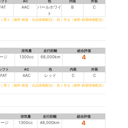
シフト
AC
色
内装
外装
FAT
AAC
パールホワイ
B
C
ト
く買う（無料 相場・出品情報配信）
高く売る（無料 相場情報配信）
排気量
走行距離
総合評価
4
ケージ
1300cc
68,000km
シフト
AC
色
内装
外装
FAT
AAC
レッド
C
C
く買う（無料 相場・出品情報配信）
高く売る（無料 相場情報配信）
排気量
走行距離
総合評価
4
ケージ
1300cc
48,000km