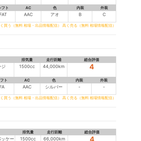
シフト
AC
色
内装
外装
FAT
AAC
アオ
B
C
く買う（無料 相場・出品情報配信）
高く売る（無料 相場情報配信）
排気量
走行距離
総合評価
4
ージ
1500cc
44,000km
フト
AC
色
内装
外装
FA
AAC
シルバー
-
-
く買う（無料 相場・出品情報配信）
高く売る（無料 相場情報配信）
排気量
走行距離
総合評価
4
パッケー
1500cc
66,000km