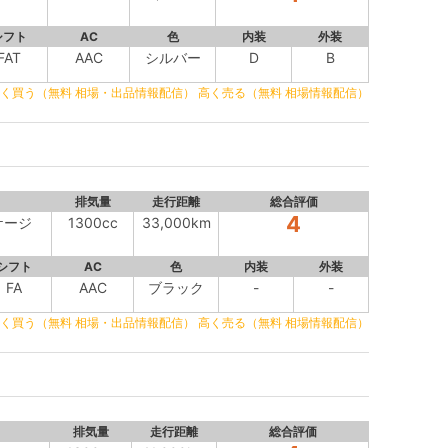
シフト
AC
色
内装
外装
FAT
AAC
シルバー
D
B
く買う（無料 相場・出品情報配信）
高く売る（無料 相場情報配信）
排気量
走行距離
総合評価
4
ケージ
1300cc
33,000km
シフト
AC
色
内装
外装
FA
AAC
ブラック
-
-
く買う（無料 相場・出品情報配信）
高く売る（無料 相場情報配信）
排気量
走行距離
総合評価