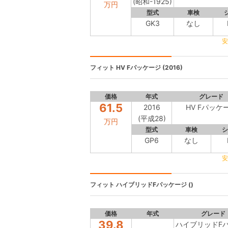
(昭和-1925)
万円
型式
車検
GK3
なし
安
フィット
HV Fパッケージ (2016)
価格
年式
グレード
61.5
2016
HV Fパッケ
(平成28)
万円
型式
車検
シ
GP6
なし
安
フィット
ハイブリッドFパッケージ ()
価格
年式
グレード
39.8
ハイブリッドF