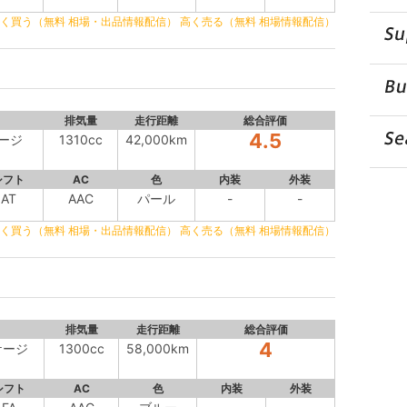
く買う（無料 相場・出品情報配信）
高く売る（無料 相場情報配信）
排気量
走行距離
総合評価
4.5
ケージ
1310cc
42,000km
シフト
AC
色
内装
外装
AT
AAC
パール
-
-
く買う（無料 相場・出品情報配信）
高く売る（無料 相場情報配信）
排気量
走行距離
総合評価
4
ケージ
1300cc
58,000km
シフト
AC
色
内装
外装