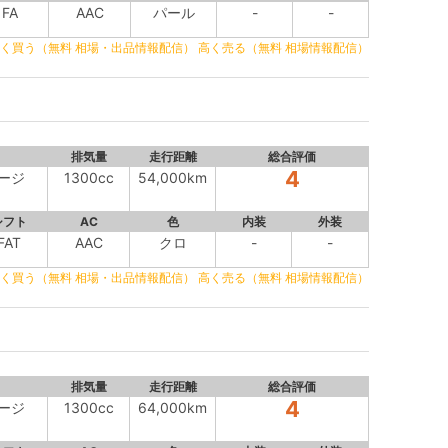
FA
AAC
パール
-
-
く買う（無料 相場・出品情報配信）
高く売る（無料 相場情報配信）
排気量
走行距離
総合評価
4
ケージ
1300cc
54,000km
シフト
AC
色
内装
外装
FAT
AAC
クロ
-
-
く買う（無料 相場・出品情報配信）
高く売る（無料 相場情報配信）
排気量
走行距離
総合評価
4
ケージ
1300cc
64,000km