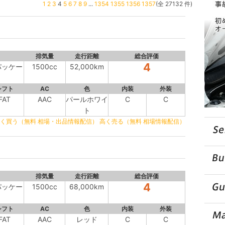
1
2
3
4
5
6
7
8
9
...
1354
1355
1356
1357
(全 27132 件)
排気量
走行距離
総合評価
4
パッケー
1500cc
52,000km
シフト
AC
色
内装
外装
FAT
AAC
パールホワイ
C
C
ト
く買う（無料 相場・出品情報配信）
高く売る（無料 相場情報配信）
排気量
走行距離
総合評価
4
パッケー
1500cc
68,000km
シフト
AC
色
内装
外装
FAT
AAC
レッド
C
C