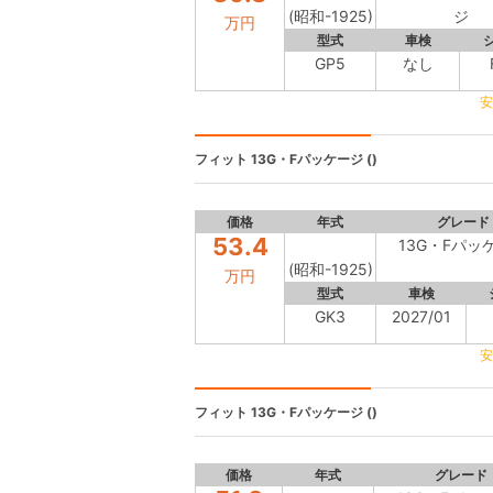
(昭和-1925)
ジ
万円
型式
車検
GP5
なし
安
フィット
13G・Fパッケージ ()
価格
年式
グレード
53.4
13G・Fパッ
(昭和-1925)
万円
型式
車検
GK3
2027/01
安
フィット
13G・Fパッケージ ()
価格
年式
グレード