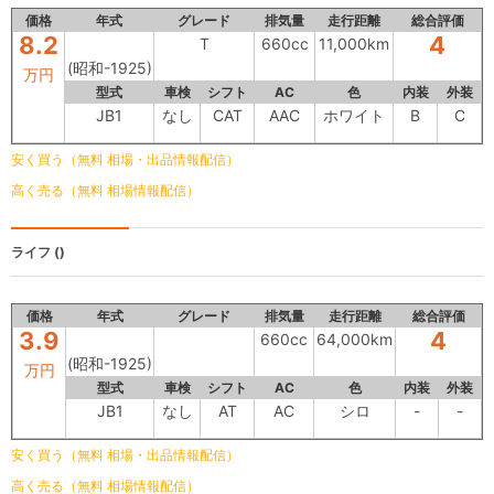
価格
年式
グレード
排気量
走行距離
総合評価
8.2
4
T
660cc
11,000km
(昭和-1925)
万円
型式
車検
シフト
AC
色
内装
外装
JB1
なし
CAT
AAC
ホワイト
B
C
安く買う（無料 相場・出品情報配信）
高く売る（無料 相場情報配信）
ライフ
()
価格
年式
グレード
排気量
走行距離
総合評価
3.9
4
660cc
64,000km
(昭和-1925)
万円
型式
車検
シフト
AC
色
内装
外装
JB1
なし
AT
AC
シロ
-
-
安く買う（無料 相場・出品情報配信）
高く売る（無料 相場情報配信）