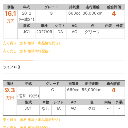
価格
年式
グレード
排気量
走行距離
総合評価
16.1
4
2012
G
660cc
36,000km
(平成24)
万円
型式
車検
シフト
AC
色
内装
外装
JC1
2027/09
DA
AC
グリーン
-
-
安く買う（無料 相場・出品情報配信）
高く売る（無料 相場情報配信）
ライフ
G ()
価格
年式
グレード
排気量
走行距離
総合評価
9.3
4
G
660cc
55,000km
(昭和-1925)
万円
型式
車検
シフト
AC
色
内装
外装
JC1
なし
IA
AC
クロ
-
-
安く買う（無料 相場・出品情報配信）
高く売る（無料 相場情報配信）