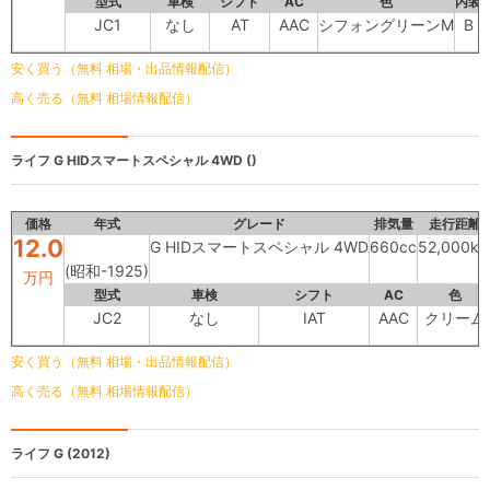
型式
車検
シフト
AC
色
内装
JC1
なし
AT
AAC
シフォングリーンM
B
安く買う（無料 相場・出品情報配信）
高く売る（無料 相場情報配信）
ライフ
G HIDスマートスペシャル 4WD ()
価格
年式
グレード
排気量
走行距離
12.0
G HIDスマートスペシャル 4WD
660cc
52,000k
(昭和-1925)
万円
型式
車検
シフト
AC
色
JC2
なし
IAT
AAC
クリーム
安く買う（無料 相場・出品情報配信）
高く売る（無料 相場情報配信）
ライフ
G (2012)