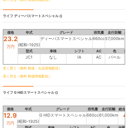
ライフ
ディーバスマートスペシャル ()
価格
年式
グレード
排気量
走行距離
総
23.2
ディーバスマートスペシャル
660cc
57,000km
(昭和-1925)
万円
型式
車検
シフト
AC
色
内
JC1
なし
IA
AC
パール
安く買う（無料 相場・出品情報配信）
高く売る（無料 相場情報配信）
ライフ
G HIDスマートスペシャル ()
価格
年式
グレード
排気量
走行距離
総合
12.9
4
G HIDスマートスペシャル
660cc
61,000km
(昭和-1925)
万円
型式
車検
シフト
AC
色
内装