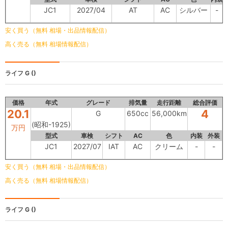
JC1
2027/04
AT
AC
シルバー
-
安く買う（無料 相場・出品情報配信）
高く売る（無料 相場情報配信）
ライフ
G ()
価格
年式
グレード
排気量
走行距離
総合評価
20.1
4
G
650cc
56,000km
(昭和-1925)
万円
型式
車検
シフト
AC
色
内装
外装
JC1
2027/07
IAT
AC
クリーム
-
-
安く買う（無料 相場・出品情報配信）
高く売る（無料 相場情報配信）
ライフ
G ()