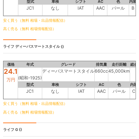
型式
車検
シフト
AC
色
内装
JC1
なし
IAT
AAC
パール
B
安く買う（無料 相場・出品情報配信）
高く売る（無料 相場情報配信）
ライフ
ディーバスマートスタイル ()
価格
年式
グレード
排気量
走行距離
総合
24.1
ディーバスマートスタイル
660cc
45,000km
(昭和-1925)
万円
型式
車検
シフト
AC
色
内装
JC1
なし
IAT
AAC
パール
C
安く買う（無料 相場・出品情報配信）
高く売る（無料 相場情報配信）
ライフ
G ()