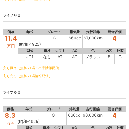
ライフ
G ()
価格
年式
グレード
排気量
走行距離
総合評価
11.4
4
G
660cc
67,000km
(昭和-1925)
万円
型式
車検
シフト
AC
色
内装
外装
JC1
なし
AT
AC
ブラック
B
C
安く買う（無料 相場・出品情報配信）
高く売る（無料 相場情報配信）
ライフ
G ()
価格
年式
グレード
排気量
走行距離
総合評価
8.3
4
G
660cc
68,000km
(昭和-1925)
万円
型式
車検
シフト
AC
色
内装
外装