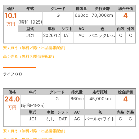
価格
年式
グレード
排気量
走行距離
総合評価
10.1
4
G
660cc
70,000km
(昭和-1925)
万円
型式
車検
シフト
AC
色
内装
外装
JC1
2026/12
IAT
AC
バニラクレム
C
C
安く買う（無料 相場・出品情報配信）
高く売る（無料 相場情報配信）
ライフ
G ()
価格
年式
グレード
排気量
走行距離
総合評価
24.0
4
G
660cc
45,000km
(昭和-1925)
万円
型式
車検
シフト
AC
色
内装
外装
JC1
なし
DAT
AC
パールホワイト
C
C
安く買う（無料 相場・出品情報配信）