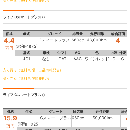
高く売る（無料 相場情報配信）
ライフ
Gスマートプラス ()
価格
年式
グレード
排気量
走行距離
総合評価
4.4
4
Gスマートプラス
660cc
43,000km
(昭和-1925)
万円
型式
車検
シフト
AC
色
内装
外装
JC1
なし
DAT
AAC
ワインレッド
C
C
安く買う（無料 相場・出品情報配信）
高く売る（無料 相場情報配信）
ライフ
Gスマートプラス ()
価格
年式
グレード
排気量
走行距離
総合
15.9
4
Gスマートプラス
660cc
69,000km
(昭和-1925)
万円