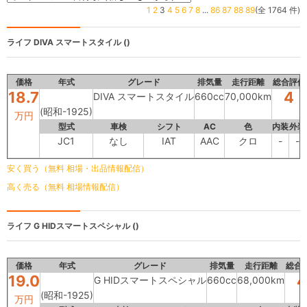
1
2
3
4
5
6
7
8
...
86
87
88
89
(全 1764 件)
ライフ
DIVA スマートスタイル ()
価格
年式
グレード
排気量
走行距離
総合評価
18.7
4
DIVA スマートスタイル
660cc
70,000km
(昭和-1925)
万円
型式
車検
シフト
AC
色
内装
外装
JC1
なし
IAT
AAC
クロ
-
-
安く買う（無料 相場・出品情報配信）
高く売る（無料 相場情報配信）
ライフ
G HIDスマートスペシャル ()
価格
年式
グレード
排気量
走行距離
総合
19.0
4
G HIDスマートスペシャル
660cc
68,000km
(昭和-1925)
万円