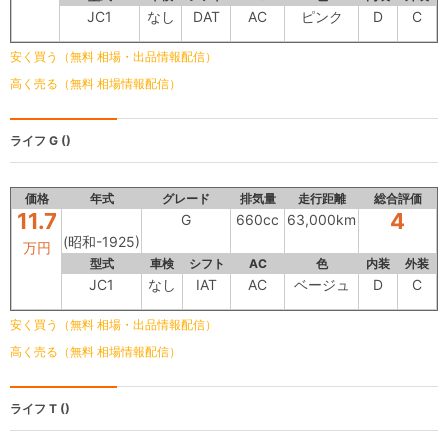
JC1
なし
DAT
AC
ピンク
D
C
安く買う（無料 相場・出品情報配信）
高く売る（無料 相場情報配信）
ライフ
G ()
価格
年式
グレード
排気量
走行距離
総合評価
11.7
4
G
660cc
63,000km
(昭和-1925)
万円
型式
車検
シフト
AC
色
内装
外装
JC1
なし
IAT
AC
ベージュ
D
C
安く買う（無料 相場・出品情報配信）
高く売る（無料 相場情報配信）
ライフ
T ()