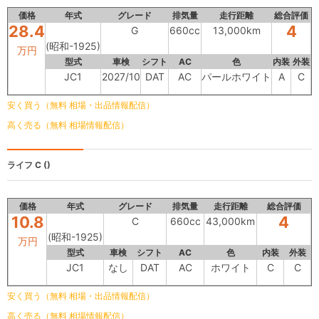
価格
年式
グレード
排気量
走行距離
総合評価
28.4
4
G
660cc
13,000km
(昭和-1925)
万円
型式
車検
シフト
AC
色
内装
外装
JC1
2027/10
DAT
AC
パールホワイト
A
C
安く買う（無料 相場・出品情報配信）
高く売る（無料 相場情報配信）
ライフ
C ()
価格
年式
グレード
排気量
走行距離
総合評価
10.8
4
C
660cc
43,000km
(昭和-1925)
万円
型式
車検
シフト
AC
色
内装
外装
JC1
なし
DAT
AC
ホワイト
C
C
安く買う（無料 相場・出品情報配信）
高く売る（無料 相場情報配信）