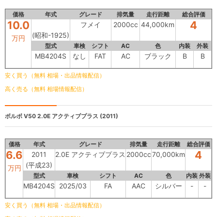
価格
年式
グレード
排気量
走行距離
総合評価
10.0
4
フメイ
2000cc
44,000km
(昭和-1925)
万円
型式
車検
シフト
AC
色
内装
外装
MB4204S
なし
FAT
AC
ブラック
B
B
安く買う（無料 相場・出品情報配信）
高く売る（無料 相場情報配信）
ボルボ V50
2.0E アクティブプラス (2011)
価格
年式
グレード
排気量
走行距離
総合評価
6.6
4
2011
2.0E アクティブプラス
2000cc
70,000km
(平成23)
万円
型式
車検
シフト
AC
色
内装
外装
MB4204S
2025/03
FA
AAC
シルバー
-
-
安く買う（無料 相場・出品情報配信）