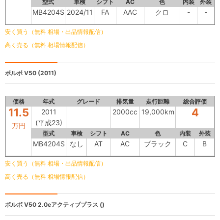
型式
車検
シフト
AC
色
内装
外装
MB4204S
2024/11
FA
AAC
クロ
-
-
安く買う（無料 相場・出品情報配信）
高く売る（無料 相場情報配信）
ボルボ V50
(2011)
価格
年式
グレード
排気量
走行距離
総合評価
11.5
4
2011
2000cc
19,000km
(平成23)
万円
型式
車検
シフト
AC
色
内装
外装
MB4204S
なし
AT
AC
ブラック
C
B
安く買う（無料 相場・出品情報配信）
高く売る（無料 相場情報配信）
ボルボ V50
2.0eアクティブプラス ()