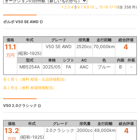
1
2
3
4
5
6
7
8
9
10
...
15
16
17
18
(全 358 件)
ボルボ
V50 SE AWD ()
価格
年式
グレード
排気量
走行距離
総合評価
11.1
4
V50 SE AWD
2520cc
70,000km
(昭和-1925)
万円
型式
車検
シフト
AC
色
内装
外装
MB5254A
2025/05
FA
AAC
ブルー
B
-
安く買う（無料 相場・出品情報配信）
高く売る（無料 相場情報配信）
V50
2.0クラシック ()
価格
年式
グレード
排気量
走行距離
総合評価
13.2
4
2.0クラシック
2000cc
49,000km
(昭和-1925)
万円