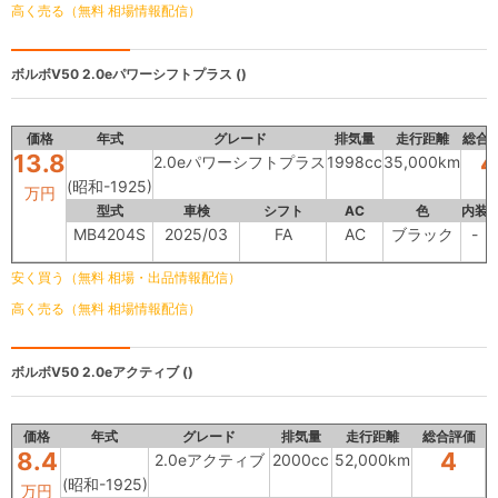
高く売る（無料 相場情報配信）
ボルボV50
2.0eパワーシフトプラス ()
価格
年式
グレード
排気量
走行距離
総合
13.8
4
2.0eパワーシフトプラス
1998cc
35,000km
(昭和-1925)
万円
型式
車検
シフト
AC
色
内装
MB4204S
2025/03
FA
AC
ブラック
-
安く買う（無料 相場・出品情報配信）
高く売る（無料 相場情報配信）
ボルボV50
2.0eアクティブ ()
価格
年式
グレード
排気量
走行距離
総合評価
8.4
4
2.0eアクティブ
2000cc
52,000km
(昭和-1925)
万円