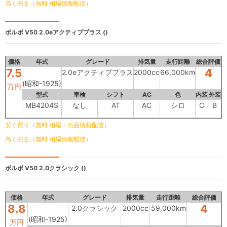
高く売る（無料 相場情報配信）
ボルボ V50
2.0eアクティブプラス ()
価格
年式
グレード
排気量
走行距離
総合評価
7.5
4
2.0eアクティブプラス
2000cc
66,000km
(昭和-1925)
万円
型式
車検
シフト
AC
色
内装
外装
MB4204S
なし
AT
AC
シロ
C
B
安く買う（無料 相場・出品情報配信）
高く売る（無料 相場情報配信）
ボルボ V50
2.0クラシック ()
価格
年式
グレード
排気量
走行距離
総合評価
8.8
4
2.0クラシック
2000cc
59,000km
(昭和-1925)
万円