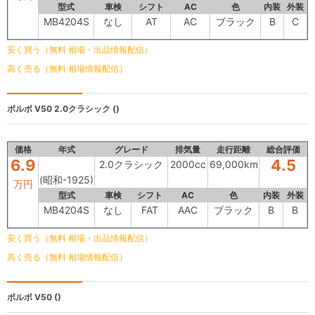
型式
車検
シフト
AC
色
内装
外装
MB4204S
なし
AT
AC
ブラック
B
C
安く買う（無料 相場・出品情報配信）
高く売る（無料 相場情報配信）
ボルボ V50
2.0クラシック ()
価格
年式
グレード
排気量
走行距離
総合評価
6.9
4.5
2.0クラシック
2000cc
69,000km
(昭和-1925)
万円
型式
車検
シフト
AC
色
内装
外装
MB4204S
なし
FAT
AAC
ブラック
B
B
安く買う（無料 相場・出品情報配信）
高く売る（無料 相場情報配信）
ボルボ V50
()