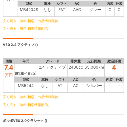
型式
車検
シフト
AC
色
内装
外装
MB4204S
なし
FAT
AAC
グレー
C
C
安く買う（無料 相場・出品情報配信）
高く売る（無料 相場情報配信）
V50
2.4 アクティブ ()
価格
年式
グレード
排気量
走行距離
総合評価
7.4
4
2.4 アクティブ
2400cc
65,000km
(昭和-1925)
万円
型式
車検
シフト
AC
色
内装
外装
MB5244
なし
AT
AC
シルバー
-
-
安く買う（無料 相場・出品情報配信）
高く売る（無料 相場情報配信）
ボルボV50
2.0クラシック ()