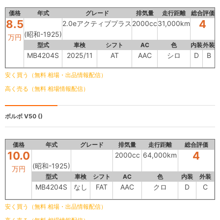
価格
年式
グレード
排気量
走行距離
総合評価
8.5
4
2.0eアクティブプラス
2000cc
31,000km
(昭和-1925)
万円
型式
車検
シフト
AC
色
内装
外装
MB4204S
2025/11
AT
AAC
シロ
D
B
安く買う（無料 相場・出品情報配信）
高く売る（無料 相場情報配信）
ボルボ V50
()
価格
年式
グレード
排気量
走行距離
総合評価
10.0
4
2000cc
64,000km
(昭和-1925)
万円
型式
車検
シフト
AC
色
内装
外装
MB4204S
なし
FAT
AAC
クロ
D
C
安く買う（無料 相場・出品情報配信）