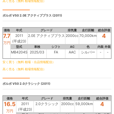
高く売る（無料 相場情報配信）
ボルボ V50
2.0E アクティブプラス (2011)
価格
年式
グレード
排気量
走行距離
総合評価
7.7
4
2011
2.0E アクティブプラス
2000cc
70,000km
(平成23)
万円
型式
車検
シフト
AC
色
内装
外装
MB4204S
2025/03
FA
AAC
シルバー
-
-
安く買う（無料 相場・出品情報配信）
高く売る（無料 相場情報配信）
ボルボ V50
2.0クラシック (2011)
価格
年式
グレード
排気量
走行距離
総合評価
16.5
4
2011
2.0クラシック
2000cc
59,000km
(平成23)
万円