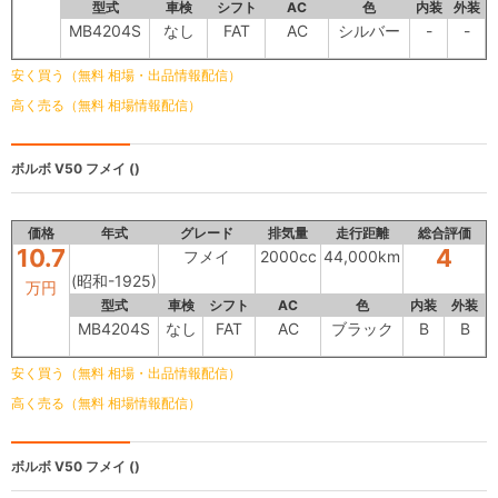
型式
車検
シフト
AC
色
内装
外装
MB4204S
なし
FAT
AC
シルバー
-
-
安く買う（無料 相場・出品情報配信）
高く売る（無料 相場情報配信）
ボルボ V50
フメイ ()
価格
年式
グレード
排気量
走行距離
総合評価
10.7
4
フメイ
2000cc
44,000km
(昭和-1925)
万円
型式
車検
シフト
AC
色
内装
外装
MB4204S
なし
FAT
AC
ブラック
B
B
安く買う（無料 相場・出品情報配信）
高く売る（無料 相場情報配信）
ボルボ V50
フメイ ()