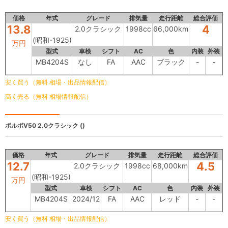
価格
年式
グレード
排気量
走行距離
総合評価
13.8
4
2.0クラシック
1998cc
66,000km
(昭和-1925)
万円
型式
車検
シフト
AC
色
内装
外装
MB4204S
なし
FA
AAC
ブラック
-
-
安く買う（無料 相場・出品情報配信）
高く売る（無料 相場情報配信）
ボルボV50
2.0クラシック ()
価格
年式
グレード
排気量
走行距離
総合評価
12.7
4.5
2.0クラシック
1998cc
68,000km
(昭和-1925)
万円
型式
車検
シフト
AC
色
内装
外装
MB4204S
2024/12
FA
AAC
レッド
-
-
安く買う（無料 相場・出品情報配信）