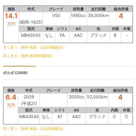
価格
年式
グレード
排気量
走行距離
総合評価
14.1
4
V50
1990cc
39,000km
(昭和-1925)
万円
型式
車検
シフト
AC
色
内装
外装
MB4204S
なし
FA
AAC
ブラック
B
-
安く買う（無料 相場・出品情報配信）
高く売る（無料 相場情報配信）
ボルボ
(2009)
価格
年式
グレード
排気量
走行距離
総合評価
6.4
4
2009
2000cc
52,000km
(平成21)
万円
型式
車検
シフト
AC
色
内装
外装
MB4204S
なし
AT
AAC
ブラック
C
C
安く買う（無料 相場・出品情報配信）