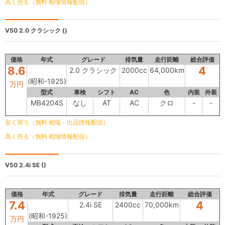
高く売る（無料 相場情報配信）
V50
2.0 クラシック ()
価格
年式
グレード
排気量
走行距離
総合評価
8.6
4
2.0 クラシック
2000cc
64,000km
(昭和-1925)
万円
型式
車検
シフト
AC
色
内装
外装
MB4204S
なし
AT
AC
クロ
-
-
安く買う（無料 相場・出品情報配信）
高く売る（無料 相場情報配信）
V50
2.4i SE ()
価格
年式
グレード
排気量
走行距離
総合評価
7.4
4
2.4i SE
2400cc
70,000km
(昭和-1925)
万円