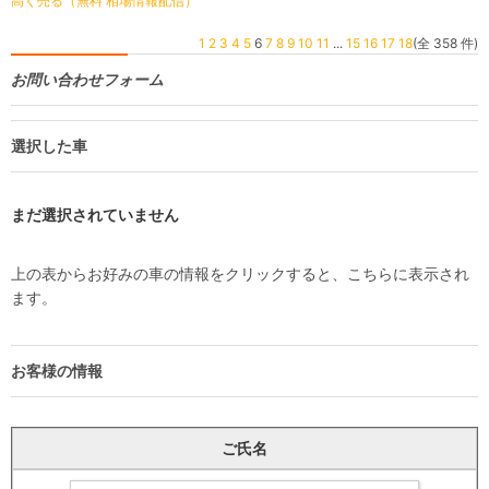
高く売る（無料 相場情報配信）
1
2
3
4
5
6
7
8
9
10
11
...
15
16
17
18
(全 358 件)
お問い合わせフォーム
選択した車
まだ選択されていません
上の表からお好みの車の情報をクリックすると、こちらに表示され
ます。
お客様の情報
ご氏名