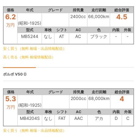
価格
年式
グレード
排気量
走行距離
総合評価
6.2
4.5
2400cc
66,000km
(昭和-1925)
万円
型式
車検
シフト
AC
色
内装
外装
MB5244
なし
AT
AC
ブラック
-
-
安く買う（無料 相場・出品情報配信）
高く売る（無料 相場情報配信）
ボルボ V50
()
価格
年式
グレード
排気量
走行距離
総合評価
5.3
4
2000cc
68,000km
(昭和-1925)
万円
型式
車検
シフト
AC
色
内装
外装
MB4204S
なし
FAT
AAC
アカ
D
C
安く買う（無料 相場・出品情報配信）