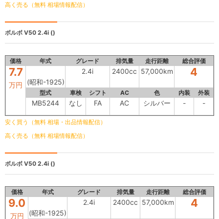
高く売る（無料 相場情報配信）
ボルボ V50
2.4i ()
価格
年式
グレード
排気量
走行距離
総合評価
7.7
4
2.4i
2400cc
57,000km
(昭和-1925)
万円
型式
車検
シフト
AC
色
内装
外装
MB5244
なし
FA
AC
シルバー
-
-
安く買う（無料 相場・出品情報配信）
高く売る（無料 相場情報配信）
ボルボ V50
2.4i ()
価格
年式
グレード
排気量
走行距離
総合評価
9.0
4
2.4i
2400cc
57,000km
(昭和-1925)
万円