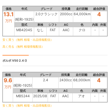
価格
年式
グレード
排気量
走行距離
総合評価
13.1
4
2.0クラシック
2000cc
64,000km
(昭和-1925)
万円
型式
車検
シフト
AC
色
内装
外装
MB4204S
なし
FAT
AAC
クロ
-
-
安く買う（無料 相場・出品情報配信）
高く売る（無料 相場情報配信）
ボルボ V50
2.4 ()
価格
年式
グレード
排気量
走行距離
総合評価
9.6
4
2.4
2430cc
68,000km
(昭和-1925)
万円
型式
車検
シフト
AC
色
内装
外装
MB5244
2025/08
FAT
AAC
アオ
-
-
安く買う（無料 相場・出品情報配信）