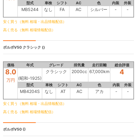
型式
車検
シフト
AC
色
内装
外装
MB5244
なし
FA
AC
シルバー
-
-
安く買う（無料 相場・出品情報配信）
高く売る（無料 相場情報配信）
ボルボV50
クラシック ()
価格
年式
グレード
排気量
走行距離
総合評価
8.0
4
クラシック
2000cc
67,000km
(昭和-1925)
万円
型式
車検
シフト
AC
色
内装
外装
MB4204S
なし
AT
AC
アカ
-
-
安く買う（無料 相場・出品情報配信）
高く売る（無料 相場情報配信）
ボルボV50
()