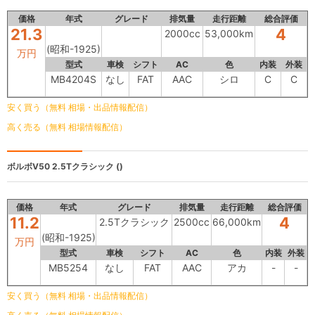
価格
年式
グレード
排気量
走行距離
総合評価
21.3
4
2000cc
53,000km
(昭和-1925)
万円
型式
車検
シフト
AC
色
内装
外装
MB4204S
なし
FAT
AAC
シロ
C
C
安く買う（無料 相場・出品情報配信）
高く売る（無料 相場情報配信）
ボルボV50
2.5Tクラシック ()
価格
年式
グレード
排気量
走行距離
総合評価
11.2
4
2.5Tクラシック
2500cc
66,000km
(昭和-1925)
万円
型式
車検
シフト
AC
色
内装
外装
MB5254
なし
FAT
AAC
アカ
-
-
安く買う（無料 相場・出品情報配信）