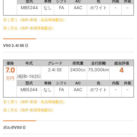
型式
車検
シフト
AC
色
内装
外装
MB5244
なし
FA
AAC
ホワイト
-
-
安く買う（無料 相場・出品情報配信）
高く売る（無料 相場情報配信）
V50
2.4i SE ()
価格
年式
グレード
排気量
走行距離
総合評価
7.0
4
2.4i SE
2400cc
70,000km
(昭和-1925)
万円
型式
車検
シフト
AC
色
内装
外装
MB5244
なし
FA
AAC
ホワイト
-
-
安く買う（無料 相場・出品情報配信）
高く売る（無料 相場情報配信）
ボルボV50
()