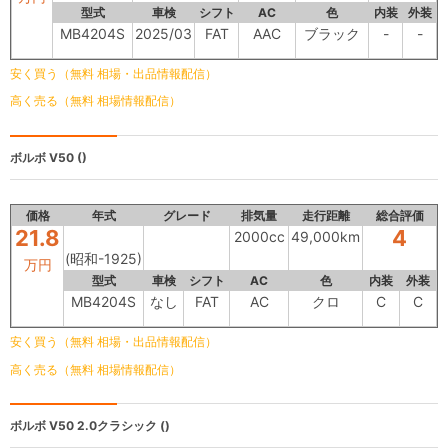
型式
車検
シフト
AC
色
内装
外装
MB4204S
2025/03
FAT
AAC
ブラック
-
-
安く買う（無料 相場・出品情報配信）
高く売る（無料 相場情報配信）
ボルボ V50
()
価格
年式
グレード
排気量
走行距離
総合評価
21.8
4
2000cc
49,000km
(昭和-1925)
万円
型式
車検
シフト
AC
色
内装
外装
MB4204S
なし
FAT
AC
クロ
C
C
安く買う（無料 相場・出品情報配信）
高く売る（無料 相場情報配信）
ボルボ V50
2.0クラシック ()