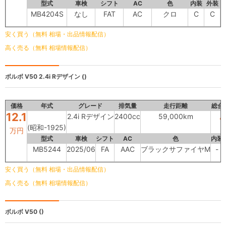
型式
車検
シフト
AC
色
内装
外装
MB4204S
なし
FAT
AC
クロ
C
C
安く買う（無料 相場・出品情報配信）
高く売る（無料 相場情報配信）
ボルボ V50
2.4i Rデザイン ()
価格
年式
グレード
排気量
走行距離
総合
12.1
2.4i Rデザイン
2400cc
59,000km
(昭和-1925)
万円
型式
車検
シフト
AC
色
内装
MB5244
2025/06
FA
AAC
ブラックサファイヤM
-
安く買う（無料 相場・出品情報配信）
高く売る（無料 相場情報配信）
ボルボ
V50 ()