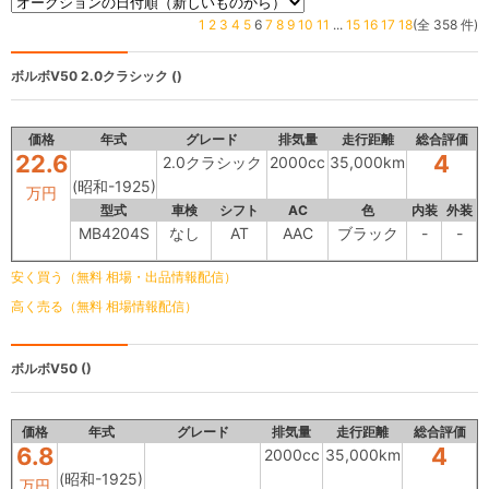
1
2
3
4
5
6
7
8
9
10
11
...
15
16
17
18
(全 358 件)
ボルボV50
2.0クラシック ()
価格
年式
グレード
排気量
走行距離
総合評価
22.6
4
2.0クラシック
2000cc
35,000km
(昭和-1925)
万円
型式
車検
シフト
AC
色
内装
外装
MB4204S
なし
AT
AAC
ブラック
-
-
安く買う（無料 相場・出品情報配信）
高く売る（無料 相場情報配信）
ボルボV50
()
価格
年式
グレード
排気量
走行距離
総合評価
6.8
4
2000cc
35,000km
(昭和-1925)
万円