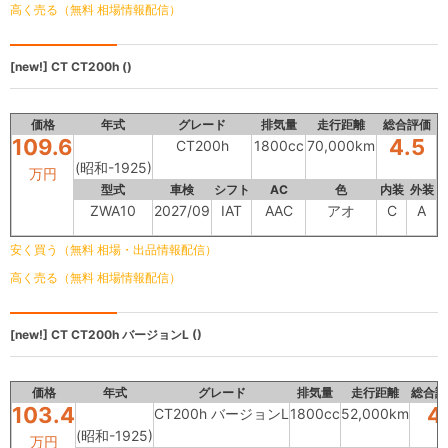
高く売る（無料 相場情報配信）
[new!]
CT
CT200h ()
価格
年式
グレード
排気量
走行距離
総合評価
109.6
4.5
CT200h
1800cc
70,000km
(昭和-1925)
万円
型式
車検
シフト
AC
色
内装
外装
ZWA10
2027/09
IAT
AAC
アオ
C
A
安く買う（無料 相場・出品情報配信）
高く売る（無料 相場情報配信）
[new!]
CT
CT200h バージョンL ()
価格
年式
グレード
排気量
走行距離
総合評
103.4
4
CT200h バージョンL
1800cc
52,000km
(昭和-1925)
万円