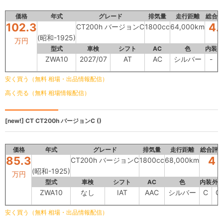
価格
年式
グレード
排気量
走行距離
総合
102.3
4.
CT200h バージョンC
1800cc
64,000km
(昭和-1925)
万円
型式
車検
シフト
AC
色
内装
ZWA10
2027/07
AT
AC
シルバー
-
安く買う（無料 相場・出品情報配信）
高く売る（無料 相場情報配信）
[new!]
CT
CT200h バージョンC ()
価格
年式
グレード
排気量
走行距離
総合評
85.3
4
CT200h バージョンC
1800cc
68,000km
(昭和-1925)
万円
型式
車検
シフト
AC
色
内装
外
ZWA10
なし
IAT
AAC
シルバー
C
C
安く買う（無料 相場・出品情報配信）