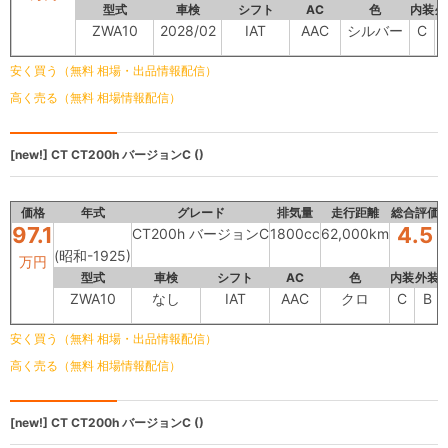
型式
車検
シフト
AC
色
内装
外
ZWA10
2028/02
IAT
AAC
シルバー
C
安く買う（無料 相場・出品情報配信）
高く売る（無料 相場情報配信）
[new!]
CT
CT200h バージョンC ()
価格
年式
グレード
排気量
走行距離
総合評価
97.1
4.5
CT200h バージョンC
1800cc
62,000km
(昭和-1925)
万円
型式
車検
シフト
AC
色
内装
外装
ZWA10
なし
IAT
AAC
クロ
C
B
安く買う（無料 相場・出品情報配信）
高く売る（無料 相場情報配信）
[new!]
CT
CT200h バージョンC ()