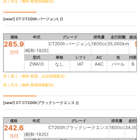
高く売る（無料 相場情報配信）
[new!]
CT
CT200h バージョンL ()
価格
年式
グレード
排気量
走行距離
総合
285.9
5
CT200h バージョンL
1800cc
35,000km
(昭和-1925)
万円
型式
車検
シフト
AC
色
内装
ZWA10
なし
IAT
AAC
パール
B
安く買う（無料 相場・出品情報配信）
高く売る（無料 相場情報配信）
[new!]
CT
CT200hブラックシークエンス ()
価格
年式
グレード
排気量
走行距
242.6
CT200hブラックシークエンス
1800cc
34,00
(昭和-1925)
万円