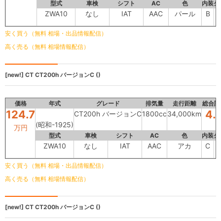
型式
車検
シフト
AC
色
内装
外
ZWA10
なし
IAT
AAC
パール
B
安く買う（無料 相場・出品情報配信）
高く売る（無料 相場情報配信）
[new!]
CT
CT200h バージョンC ()
価格
年式
グレード
排気量
走行距離
総合評
124.7
4.
CT200h バージョンC
1800cc
34,000km
(昭和-1925)
万円
型式
車検
シフト
AC
色
内装
外
ZWA10
なし
IAT
AAC
アカ
C
安く買う（無料 相場・出品情報配信）
高く売る（無料 相場情報配信）
[new!]
CT
CT200h バージョンC ()