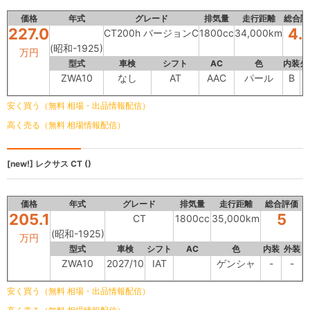
価格
年式
グレード
排気量
走行距離
総合評
227.0
4.
CT200h バージョンC
1800cc
34,000km
(昭和-1925)
万円
型式
車検
シフト
AC
色
内装
外
ZWA10
なし
AT
AAC
パール
B
安く買う（無料 相場・出品情報配信）
高く売る（無料 相場情報配信）
[new!]
レクサス
CT ()
価格
年式
グレード
排気量
走行距離
総合評価
205.1
5
CT
1800cc
35,000km
(昭和-1925)
万円
型式
車検
シフト
AC
色
内装
外装
ZWA10
2027/10
IAT
ゲンシャ
-
-
安く買う（無料 相場・出品情報配信）