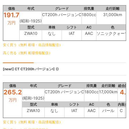
価格
年式
グレード
排気量
走行距離
191.7
CT200h バージョンC
1800cc
31,000km
(昭和-1925)
万円
型式
車検
シフト
AC
色
ZWA10
なし
IAT
AAC
ソニッククォーツ
安く買う（無料 相場・出品情報配信）
高く売る（無料 相場情報配信）
[new!]
CT
CT200h バージョンC ()
価格
年式
グレード
排気量
走行距離
総合評
265.2
4.
CT200h バージョンC
1800cc
17,000km
(昭和-1925)
万円
型式
車検
シフト
AC
色
内装
外
ZWA10
なし
IAT
AAC
パール
C
安く買う（無料 相場・出品情報配信）