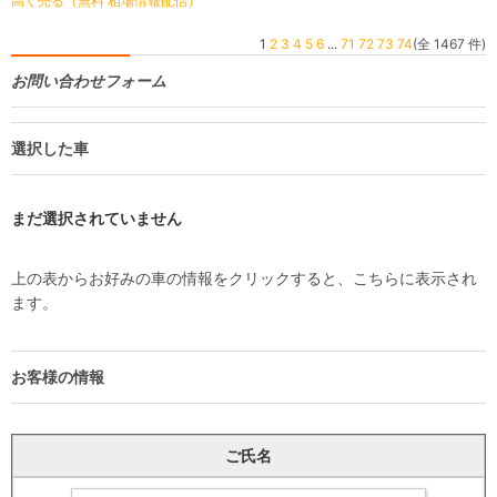
高く売る（無料 相場情報配信）
1
2
3
4
5
6
...
71
72
73
74
(全 1467 件)
お問い合わせフォーム
選択した車
まだ選択されていません
上の表からお好みの車の情報をクリックすると、こちらに表示され
ます。
お客様の情報
ご氏名