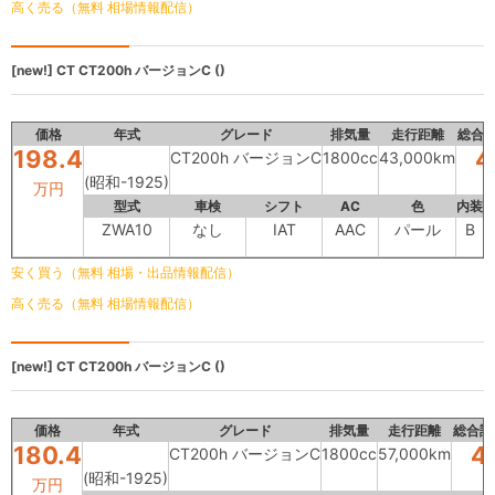
高く売る（無料 相場情報配信）
[new!]
CT
CT200h バージョンC ()
価格
年式
グレード
排気量
走行距離
総合
198.4
4
CT200h バージョンC
1800cc
43,000km
(昭和-1925)
万円
型式
車検
シフト
AC
色
内装
ZWA10
なし
IAT
AAC
パール
B
安く買う（無料 相場・出品情報配信）
高く売る（無料 相場情報配信）
[new!]
CT
CT200h バージョンC ()
価格
年式
グレード
排気量
走行距離
総合評
180.4
4
CT200h バージョンC
1800cc
57,000km
(昭和-1925)
万円