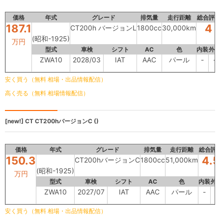
価格
年式
グレード
排気量
走行距離
総合評
187.1
4
CT200h バージョンL
1800cc
30,000km
(昭和-1925)
万円
型式
車検
シフト
AC
色
内装
外
ZWA10
2028/03
IAT
AAC
パール
-
-
安く買う（無料 相場・出品情報配信）
高く売る（無料 相場情報配信）
[new!]
CT
CT200hバージョンC ()
価格
年式
グレード
排気量
走行距離
総合評
150.3
4.5
CT200hバージョンC
1800cc
51,000km
(昭和-1925)
万円
型式
車検
シフト
AC
色
内装
外
ZWA10
2027/07
IAT
AAC
パール
-
-
安く買う（無料 相場・出品情報配信）