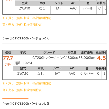
型式
車検
シフト
AC
色
内装
外装
ZWA10
なし
IAT
AAC
パール
C
C
安く買う（無料 相場・出品情報配信）
高く売る（無料 相場情報配信）
[new!]
CT
CT200h バージョンC ()
価格
年式
グレード
排気量
走行距離
総合評価
77.7
4.5
CT200h バージョンC
1800cc
38,000km
(昭和-1925)
万円
型式
車検
シフト
AC
色
内装
外装
ZWA10
なし
IAT
AAC
シルバー
C
B
安く買う（無料 相場・出品情報配信）
高く売る（無料 相場情報配信）
[new!]
CT
CT200h バージョンL ()