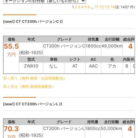
1
2
3
4
5
6
...
71
72
73
74
(全 1467 件)
[new!]
CT
CT200h バージョンC ()
価格
年式
グレード
排気量
走行距離
総合評価
55.5
4
CT200h バージョンC
1800cc
49,000km
(昭和-1925)
万円
型式
車検
シフト
AC
色
内装
外装
ZWA10
なし
AT
AAC
アカ
B
C
安く買う（無料 相場・出品情報配信）
高く売る（無料 相場情報配信）
[new!]
CT
CT200h バージョンL ()
価格
年式
グレード
排気量
走行距離
総合評価
70.3
4
CT200h バージョンL
1800cc
50,000km
(昭和-1925)
万円