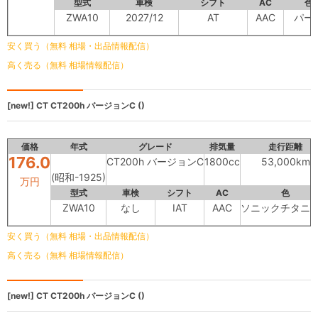
型式
車検
シフト
AC
色
ZWA10
2027/12
AT
AAC
パー
安く買う（無料 相場・出品情報配信）
高く売る（無料 相場情報配信）
[new!]
CT
CT200h バージョンC ()
価格
年式
グレード
排気量
走行距離
176.0
CT200h バージョンC
1800cc
53,000km
(昭和-1925)
万円
型式
車検
シフト
AC
色
ZWA10
なし
IAT
AAC
ソニックチタニ
安く買う（無料 相場・出品情報配信）
高く売る（無料 相場情報配信）
[new!]
CT
CT200h バージョンC ()