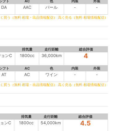
シフト
AC
色
内装
外装
DA
AAC
パール
-
-
く買う（無料 相場・出品情報配信）
高く売る（無料 相場情報配信）
排気量
走行距離
総合評価
4
ジョンC
1800cc
36,000km
シフト
AC
色
内装
外装
AT
AC
ワイン
-
-
く買う（無料 相場・出品情報配信）
高く売る（無料 相場情報配信）
排気量
走行距離
総合評価
4.5
ジョンC
1800cc
54,000km