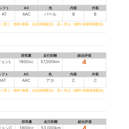
シフト
AC
色
内装
外装
AT
AAC
パール
B
B
く買う（無料 相場・出品情報配信）
高く売る（無料 相場情報配信）
排気量
走行距離
総合評価
4
ジョンL
1800cc
57,000km
シフト
AC
色
内装
外装
IAT
AAC
アカ
C
C
く買う（無料 相場・出品情報配信）
高く売る（無料 相場情報配信）
排気量
走行距離
総合評価
4
ジョンC
1800cc
53,000km