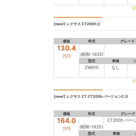
安
[new!]
レクサス CT200h
()
価格
年式
グレード
130.4
(昭和-1925)
万円
型式
車検
ZWA10
なし
安
[new!]
レクサス CT
CT200h バージョンC ()
価格
年式
グレード
164.0
CT200h バー
(昭和-1925)
万円
型式
車検