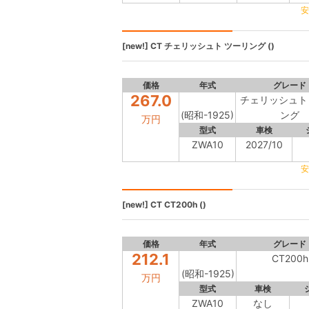
安
[new!]
CT
チェリッシュト ツーリング ()
価格
年式
グレード
267.0
チェリッシュト
(昭和-1925)
ング
万円
型式
車検
ZWA10
2027/10
安
[new!]
CT
CT200h ()
価格
年式
グレード
212.1
CT200h
(昭和-1925)
万円
型式
車検
ZWA10
なし