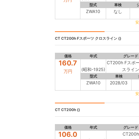
型式
車検
ZWA10
なし
安
CT
CT200h Fスポーツ クロスライン ()
価格
年式
グレード
160.7
CT200h Fスポ
(昭和-1925)
スライ
万円
型式
車検
ZWA10
2028/03
安
CT
CT200h ()
価格
年式
グレード
106.0
CT200h