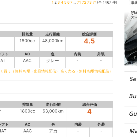
1
2
3
4
5
6
7
...
71
72
73
74
(全 1467 件)
排気量
走行距離
総合評価
4.5
1800cc
48,000km
シフト
AC
色
内装
外装
AT
AAC
グレー
-
-
く買う（無料 相場・出品情報配信）
高く売る（無料 相場情報配信）
排気量
走行距離
総合評価
4
ツ
1800cc
63,000km
シフト
AC
色
内装
外装
IAT
AAC
アカ
-
-