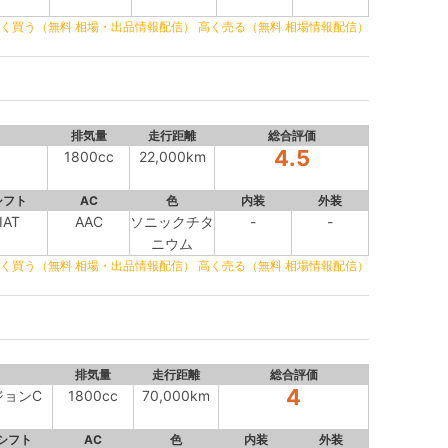
く買う（無料 相場・出品情報配信）
高く売る（無料 相場情報配信）
排気量
走行距離
総合評価
4.5
1800cc
22,000km
シフト
AC
色
内装
外装
IAT
AAC
ソニックチタ
-
-
ニウム
く買う（無料 相場・出品情報配信）
高く売る（無料 相場情報配信）
排気量
走行距離
総合評価
4
ジョンC
1800cc
70,000km
シフト
AC
色
内装
外装