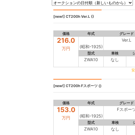
[new!]
CT200h
Ver.L ()
価格
年式
グレード
216.0
Ver.L
(昭和-1925)
万円
型式
車検
ZWA10
なし
安
[new!]
CT200h
Fスポーツ ()
価格
年式
グレード
153.0
Fスポー
(昭和-1925)
万円
型式
車検
ZWA10
なし