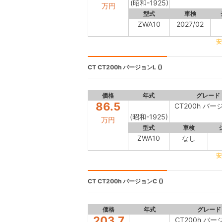
(昭和-1925)
万円
型式
車検
ZWA10
2027/02
安
CT
CT200h バージョンL ()
価格
年式
グレード
86.5
CT200h バー
(昭和-1925)
万円
型式
車検
ZWA10
なし
安
CT
CT200h バージョンC ()
価格
年式
グレード
203.7
CT200h バー