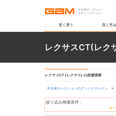
安く買う
高く売
レクサスCT(レク
レクサスCT (レクサス) の相場情報
»
中古車オークションのグッバイマージン
絞り込み検索条件 :
絞り