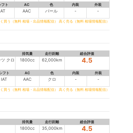
シフト
AC
色
内装
外装
AT
AAC
パール
-
-
く買う（無料 相場・出品情報配信）
高く売る（無料 相場情報配信）
排気量
走行距離
総合評価
4.5
ーツ クロ
1800cc
62,000km
ン
シフト
AC
色
内装
外装
IAT
AAC
クロ
-
-
く買う（無料 相場・出品情報配信）
高く売る（無料 相場情報配信）
排気量
走行距離
総合評価
4.5
1800cc
35,000km