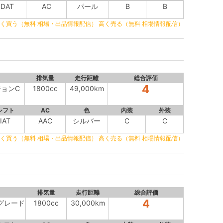
DAT
AC
パール
B
B
く買う（無料 相場・出品情報配信）
高く売る（無料 相場情報配信）
排気量
走行距離
総合評価
4
ジョンC
1800cc
49,000km
シフト
AC
色
内装
外装
IAT
AAC
シルバー
C
C
く買う（無料 相場・出品情報配信）
高く売る（無料 相場情報配信）
排気量
走行距離
総合評価
4
スグレード
1800cc
30,000km