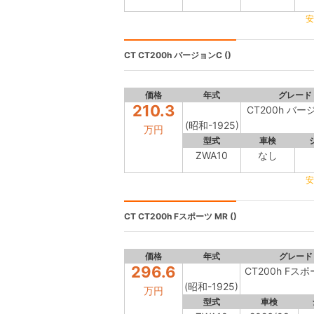
安
CT
CT200h バージョンC ()
価格
年式
グレード
210.3
CT200h バー
(昭和-1925)
万円
型式
車検
ZWA10
なし
安
CT
CT200h Fスポーツ MR ()
価格
年式
グレード
296.6
CT200h Fスポ
(昭和-1925)
万円
型式
車検