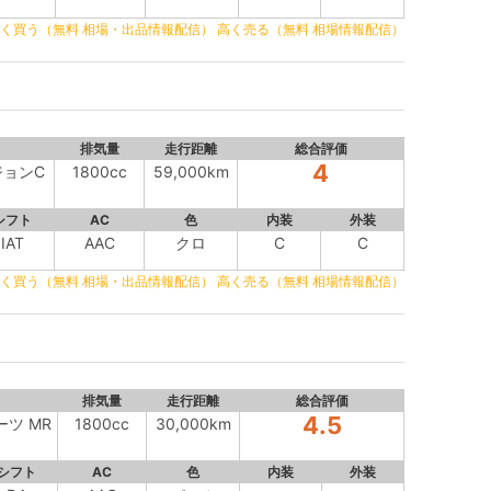
く買う（無料 相場・出品情報配信）
高く売る（無料 相場情報配信）
排気量
走行距離
総合評価
4
ジョンC
1800cc
59,000km
シフト
AC
色
内装
外装
IAT
AAC
クロ
C
C
く買う（無料 相場・出品情報配信）
高く売る（無料 相場情報配信）
排気量
走行距離
総合評価
4.5
ーツ MR
1800cc
30,000km
シフト
AC
色
内装
外装