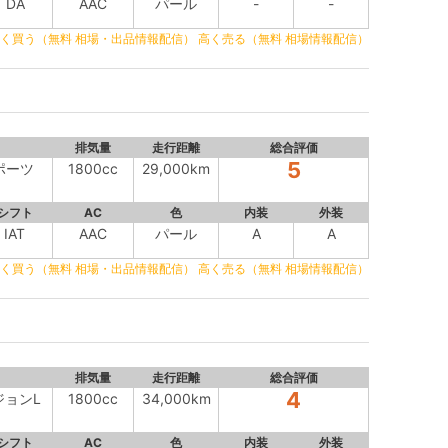
DA
AAC
パール
-
-
く買う（無料 相場・出品情報配信）
高く売る（無料 相場情報配信）
排気量
走行距離
総合評価
5
スポーツ
1800cc
29,000km
シフト
AC
色
内装
外装
IAT
AAC
パール
A
A
く買う（無料 相場・出品情報配信）
高く売る（無料 相場情報配信）
排気量
走行距離
総合評価
4
ジョンL
1800cc
34,000km
シフト
AC
色
内装
外装