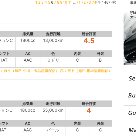
1
2
3
4
5
6
7
8
9
10
11
...
71
72
73
74
(全 1467 件)
排気量
走行距離
総合評価
4.5
ジョンC
1800cc
13,000km
シフト
AC
色
内装
外装
IAT
AAC
ミドリ
C
B
く買う（無料 相場・出品情報配信）
高く売る（無料 相場情報配信）
排気量
走行距離
総合評価
4
ジョンC
1800cc
55,000km
シフト
AC
色
内装
外装
IAT
AAC
パール
C
C