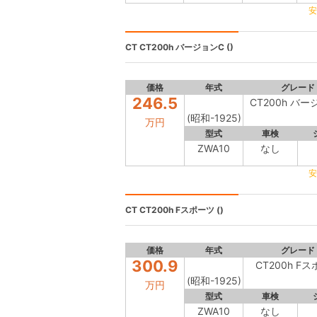
安
CT
CT200h バージョンC ()
価格
年式
グレード
246.5
CT200h バー
(昭和-1925)
万円
型式
車検
ZWA10
なし
安
CT
CT200h Fスポーツ ()
価格
年式
グレード
300.9
CT200h F
(昭和-1925)
万円
型式
車検
ZWA10
なし