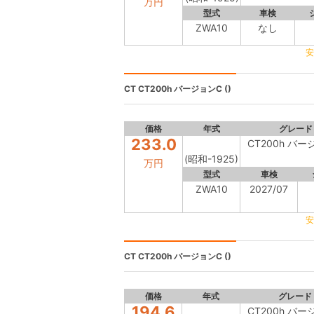
万円
型式
車検
ZWA10
なし
安
CT
CT200h バージョンC ()
価格
年式
グレード
233.0
CT200h バー
(昭和-1925)
万円
型式
車検
ZWA10
2027/07
安
CT
CT200h バージョンC ()
価格
年式
グレード
194.6
CT200h バー