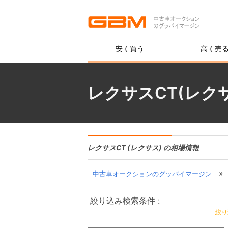
安く買う
高く売
レクサスCT(レク
レクサスCT (レクサス) の相場情報
»
中古車オークションのグッバイマージン
絞り込み検索条件 :
絞り