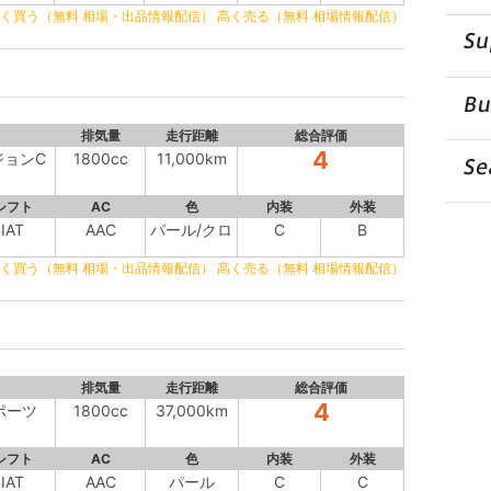
く買う（無料 相場・出品情報配信）
高く売る（無料 相場情報配信）
排気量
走行距離
総合評価
4
ジョンC
1800cc
11,000km
シフト
AC
色
内装
外装
IAT
AAC
パール/クロ
C
B
く買う（無料 相場・出品情報配信）
高く売る（無料 相場情報配信）
排気量
走行距離
総合評価
4
スポーツ
1800cc
37,000km
シフト
AC
色
内装
外装
IAT
AAC
パール
C
C