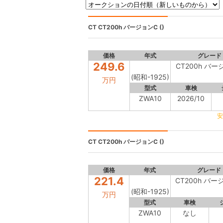
CT
CT200h バージョンC ()
価格
年式
グレード
249.6
CT200h バー
(昭和-1925)
万円
型式
車検
ZWA10
2026/10
安
CT
CT200h バージョンC ()
価格
年式
グレード
221.4
CT200h バー
(昭和-1925)
万円
型式
車検
ZWA10
なし