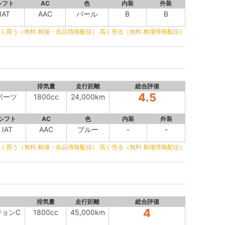
シフト
AC
色
内装
外装
IAT
AAC
パール
B
B
く買う（無料 相場・出品情報配信）
高く売る（無料 相場情報配信）
排気量
走行距離
総合評価
4.5
スポーツ
1800cc
24,000km
シフト
AC
色
内装
外装
IAT
AAC
ブルー
-
-
く買う（無料 相場・出品情報配信）
高く売る（無料 相場情報配信）
排気量
走行距離
総合評価
4
ジョンC
1800cc
45,000km