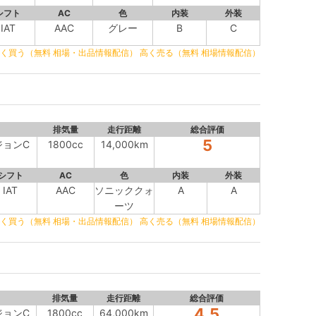
シフト
AC
色
内装
外装
IAT
AAC
グレー
B
C
く買う（無料 相場・出品情報配信）
高く売る（無料 相場情報配信）
排気量
走行距離
総合評価
5
ジョンC
1800cc
14,000km
シフト
AC
色
内装
外装
IAT
AAC
ソニッククォ
A
A
ーツ
く買う（無料 相場・出品情報配信）
高く売る（無料 相場情報配信）
排気量
走行距離
総合評価
4.5
ジョンC
1800cc
64,000km