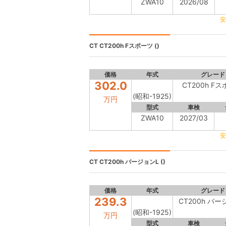
ZWA10
2026/08
安
CT
CT200h Fスポーツ ()
価格
年式
グレード
302.0
CT200h F
(昭和-1925)
万円
型式
車検
ZWA10
2027/03
安
CT
CT200h バージョンL ()
価格
年式
グレード
239.3
CT200h バー
(昭和-1925)
万円
型式
車検