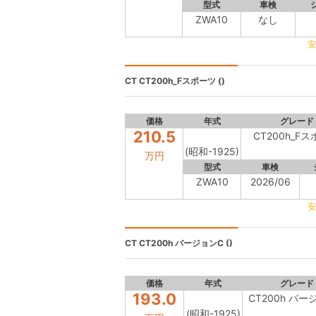
型式
車検
ZWA10
なし
安
CT
CT200h_Fスポーツ ()
価格
年式
グレード
210.5
CT200h_F
(昭和-1925)
万円
型式
車検
ZWA10
2026/06
安
CT
CT200h バージョンC ()
価格
年式
グレード
193.0
CT200h バー
(昭和-1925)