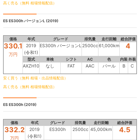
高く売る（無料 相場情報配信）
ES
ES300h バージョンL (2019)
価格
年式
グレード
排気量
走行距離
総合評価
330.1
4
2019
ES300h バージョンL
2500cc
61,000km
(令和1)
万円
型式
車検
シフト
AC
色
内装
外装
AXZH10
なし
FAT
AAC
パール
B
C
安く買う（無料 相場・出品情報配信）
高く売る（無料 相場情報配信）
ES
ES300h (2019)
価格
年式
グレード
排気量
走行距離
総合評価
332.2
4.5
2019
ES300h
2500cc
45,000km
(令和1)
万円