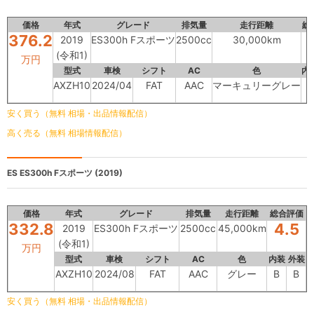
価格
年式
グレード
排気量
走行距離
総
376.2
2019
ES300h Fスポーツ
2500cc
30,000km
(令和1)
万円
型式
車検
シフト
AC
色
内
AXZH10
2024/04
FAT
AAC
マーキュリーグレー
B
安く買う（無料 相場・出品情報配信）
高く売る（無料 相場情報配信）
ES
ES300h Fスポーツ (2019)
価格
年式
グレード
排気量
走行距離
総合評価
332.8
4.5
2019
ES300h Fスポーツ
2500cc
45,000km
(令和1)
万円
型式
車検
シフト
AC
色
内装
外装
AXZH10
2024/08
FAT
AAC
グレー
B
B
安く買う（無料 相場・出品情報配信）