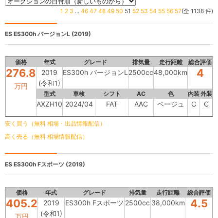
1
2
3
...
46
47
48
49
50
51
52
53
54
55
56
57
(全 1138 件)
ES
ES300h バージョンL (2019)
価格
年式
グレード
排気量
走行距離
総合評価
276.8
4
2019
ES300h バージョンL
2500cc
48,000km
(令和1)
万円
型式
車検
シフト
AC
色
内装
外装
AXZH10
2024/04
FAT
AAC
ベージュ
C
C
安く買う（無料 相場・出品情報配信）
高く売る（無料 相場情報配信）
ES
ES300h Fスポーツ (2019)
価格
年式
グレード
排気量
走行距離
総合評価
405.2
4.5
2019
ES300h Fスポーツ
2500cc
38,000km
(令和1)
万円