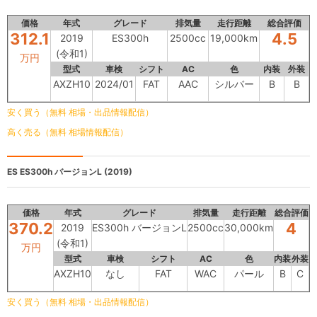
価格
年式
グレード
排気量
走行距離
総合評価
312.1
4.5
2019
ES300h
2500cc
19,000km
(令和1)
万円
型式
車検
シフト
AC
色
内装
外装
AXZH10
2024/01
FAT
AAC
シルバー
B
B
安く買う（無料 相場・出品情報配信）
高く売る（無料 相場情報配信）
ES
ES300h バージョンL (2019)
価格
年式
グレード
排気量
走行距離
総合評価
370.2
4
2019
ES300h バージョンL
2500cc
30,000km
(令和1)
万円
型式
車検
シフト
AC
色
内装
外装
AXZH10
なし
FAT
WAC
パール
B
C
安く買う（無料 相場・出品情報配信）