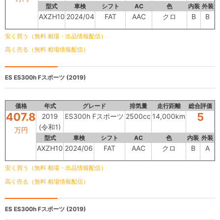
型式
車検
シフト
AC
色
内装
外装
AXZH10
2024/04
FAT
AAC
クロ
B
B
安く買う（無料 相場・出品情報配信）
高く売る（無料 相場情報配信）
ES
ES300h Fスポーツ (2019)
価格
年式
グレード
排気量
走行距離
総合評価
407.8
5
2019
ES300h Fスポーツ
2500cc
14,000km
(令和1)
万円
型式
車検
シフト
AC
色
内装
外装
AXZH10
2024/06
FAT
AAC
クロ
B
A
安く買う（無料 相場・出品情報配信）
高く売る（無料 相場情報配信）
ES
ES300h Fスポーツ (2019)