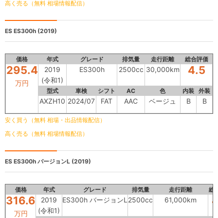
高く売る（無料 相場情報配信）
ES
ES300h (2019)
価格
年式
グレード
排気量
走行距離
総合評価
295.4
4.5
2019
ES300h
2500cc
30,000km
(令和1)
万円
型式
車検
シフト
AC
色
内装
外装
AXZH10
2024/07
FAT
AAC
ベージュ
B
B
安く買う（無料 相場・出品情報配信）
高く売る（無料 相場情報配信）
ES
ES300h バージョンL (2019)
価格
年式
グレード
排気量
走行距離
総
316.6
4
2019
ES300h バージョンL
2500cc
61,000km
(令和1)
万円