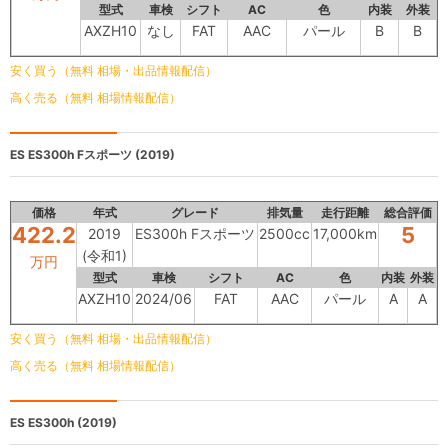
型式
車検
シフト
AC
色
内装
外装
AXZH10
なし
FAT
AAC
パール
B
B
安く買う（無料 相場・出品情報配信）
高く売る（無料 相場情報配信）
ES
ES300h Fスポーツ (2019)
価格
年式
グレード
排気量
走行距離
総合評価
422.2
5
2019
ES300h Fスポーツ
2500cc
17,000km
(令和1)
万円
型式
車検
シフト
AC
色
内装
外装
AXZH10
2024/06
FAT
AAC
パール
A
A
安く買う（無料 相場・出品情報配信）
高く売る（無料 相場情報配信）
ES
ES300h (2019)