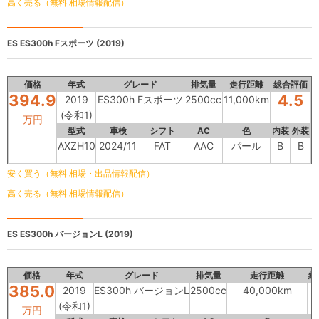
高く売る（無料 相場情報配信）
ES
ES300h Fスポーツ (2019)
価格
年式
グレード
排気量
走行距離
総合評価
394.9
4.5
2019
ES300h Fスポーツ
2500cc
11,000km
(令和1)
万円
型式
車検
シフト
AC
色
内装
外装
AXZH10
2024/11
FAT
AAC
パール
B
B
安く買う（無料 相場・出品情報配信）
高く売る（無料 相場情報配信）
ES
ES300h バージョンL (2019)
価格
年式
グレード
排気量
走行距離
総
385.0
2019
ES300h バージョンL
2500cc
40,000km
(令和1)
万円