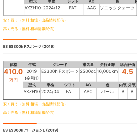
型式
車検
シフト
AC
色
内
AXZH10
2024/12
FAT
AAC
ソニッククォーツ
安く買う（無料 相場・出品情報配信）
高く売る（無料 相場情報配信）
ES
ES300h Fスポーツ (2019)
価格
年式
グレード
排気量
走行距離
総合評価
410.0
4.5
2019
ES300h Fスポーツ
2500cc
16,000km
(令和1)
万円
型式
車検
シフト
AC
色
内装
外装
AXZH10
2024/04
FAT
AAC
パール
B
B
安く買う（無料 相場・出品情報配信）
高く売る（無料 相場情報配信）
ES
ES300h バージョンL (2019)