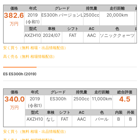
価格
年式
グレード
排気量
走行距離
総
382.6
2019
ES300h バージョンL
2500cc
20,000km
(令和1)
万円
型式
車検
シフト
AC
色
内
AXZH10
2024/07
FAT
AAC
ソニッククォーツ
安く買う（無料 相場・出品情報配信）
高く売る（無料 相場情報配信）
ES
ES300h (2019)
価格
年式
グレード
排気量
走行距離
総合評価
340.0
4.5
2019
ES300h
2500cc
11,000km
(令和1)
万円
型式
車検
シフト
AC
色
内装
外装
AXZH10
なし
FAT
AAC
パール
B
B
安く買う（無料 相場・出品情報配信）