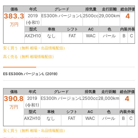
価格
年式
グレード
排気量
走行距離
総合評価
383.3
4
2019
ES300h バージョンL
2500cc
29,000km
(令和1)
万円
型式
車検
シフト
AC
色
内装
外装
AXZH10
なし
FAT
WAC
パール
B
C
安く買う（無料 相場・出品情報配信）
高く売る（無料 相場情報配信）
ES
ES300h バージョンL (2019)
価格
年式
グレード
排気量
走行距離
総合評価
390.8
4
2019
ES300h バージョンL
2500cc
28,000km
(令和1)
万円
型式
車検
シフト
AC
色
内装
外装
AXZH10
なし
FAT
WAC
パール
B
C
安く買う（無料 相場・出品情報配信）