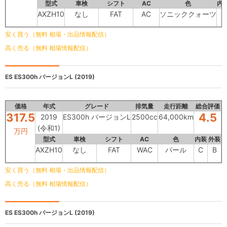
型式
車検
シフト
AC
色
内
AXZH10
なし
FAT
AC
ソニッククォーツ
B
安く買う（無料 相場・出品情報配信）
高く売る（無料 相場情報配信）
ES
ES300h バージョンL (2019)
価格
年式
グレード
排気量
走行距離
総合評価
317.5
4.5
2019
ES300h バージョンL
2500cc
64,000km
(令和1)
万円
型式
車検
シフト
AC
色
内装
外装
AXZH10
なし
FAT
WAC
パール
C
B
安く買う（無料 相場・出品情報配信）
高く売る（無料 相場情報配信）
ES
ES300h バージョンL (2019)