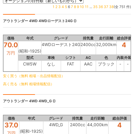
1
2
3
4
5
6
7
8
9
10
11
...
35
36
37
38
(全 751 件)
アウトランダー 4WD
4WDローデスト24G ()
価格
年式
グレード
排気量
走行距離
総合評価
70.0
4
4WDローデスト24G
2400cc
32,000km
(昭和-1925)
万円
型式
車検
シフト
AC
色
内装
外装
CW5W
なし
FAT
AAC
ブラック
-
-
安く買う（無料 相場・出品情報配信）
高く売る（無料 相場情報配信）
アウトランダー 4WD
4WD_G ()
価格
年式
グレード
排気量
走行距離
総合評価
37.0
4
4WD_G
2400cc
44,000km
(昭和-1925)
万円