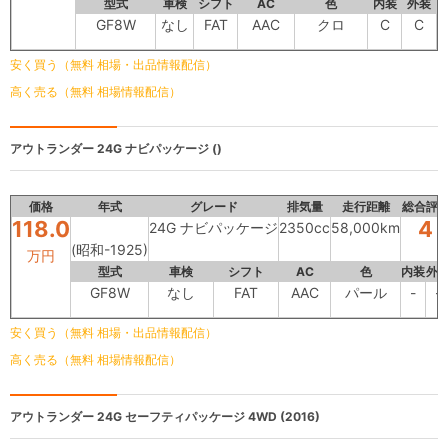
型式
車検
シフト
AC
色
内装
外装
GF8W
なし
FAT
AAC
クロ
C
C
安く買う（無料 相場・出品情報配信）
高く売る（無料 相場情報配信）
アウトランダー
24G ナビパッケージ ()
価格
年式
グレード
排気量
走行距離
総合評
118.0
4
24G ナビパッケージ
2350cc
58,000km
(昭和-1925)
万円
型式
車検
シフト
AC
色
内装
外
GF8W
なし
FAT
AAC
パール
-
-
安く買う（無料 相場・出品情報配信）
高く売る（無料 相場情報配信）
アウトランダー
24G セーフティパッケージ 4WD (2016)