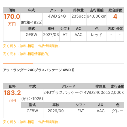
価格
年式
グレード
排気量
走行距離
総合評価
170.0
4
4WD 24G
2359cc
64,000km
(昭和-1925)
万円
型式
車検
シフト
AC
色
内装
外装
GF8W
2027/03
AT
AAC
レッド
-
-
安く買う（無料 相場・出品情報配信）
高く売る（無料 相場情報配信）
アウトランダー
24Gプラスパッケージ 4WD ()
価格
年式
グレード
排気量
走行距離
183.2
24Gプラスパッケージ 4WD
2400cc
32,000k
(昭和-1925)
万円
型式
車検
シフト
AC
色
GF8W
2026/09
FAT
AAC
グレー
安く買う（無料 相場・出品情報配信）