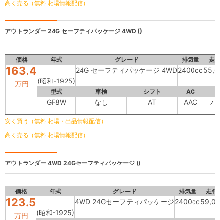
高く売る（無料 相場情報配信）
アウトランダー
24G セーフティパッケージ 4WD ()
価格
年式
グレード
排気量
走
163.4
24G セーフティパッケージ 4WD
2400cc
55,
(昭和-1925)
万円
型式
車検
シフト
AC
GF8W
なし
AT
AAC
パ
安く買う（無料 相場・出品情報配信）
高く売る（無料 相場情報配信）
アウトランダー
4WD 24Gセーフティパッケージ ()
価格
年式
グレード
排気量
走行
123.5
4WD 24Gセーフティパッケージ
2400cc
59,0
(昭和-1925)
万円