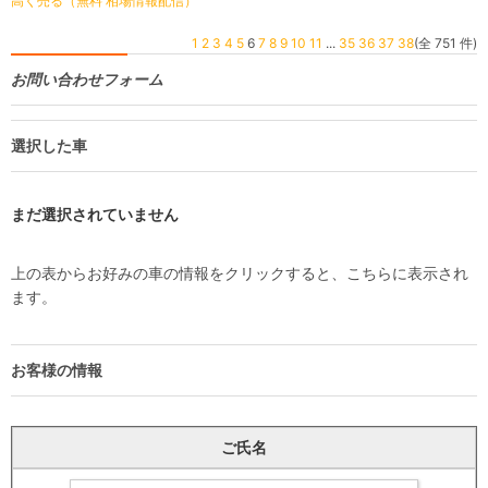
高く売る（無料 相場情報配信）
1
2
3
4
5
6
7
8
9
10
11
...
35
36
37
38
(全 751 件)
お問い合わせフォーム
選択した車
まだ選択されていません
上の表からお好みの車の情報をクリックすると、こちらに表示され
ます。
お客様の情報
ご氏名