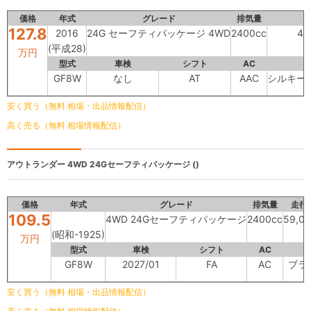
価格
年式
グレード
排気量
127.8
2016
24G セーフティパッケージ 4WD
2400cc
48
(平成28)
万円
型式
車検
シフト
AC
GF8W
なし
AT
AAC
シルキー
安く買う（無料 相場・出品情報配信）
高く売る（無料 相場情報配信）
アウトランダー
4WD 24Gセーフティパッケージ ()
価格
年式
グレード
排気量
走行
109.5
4WD 24Gセーフティパッケージ
2400cc
59,0
(昭和-1925)
万円
型式
車検
シフト
AC
GF8W
2027/01
FA
AC
ブラ
安く買う（無料 相場・出品情報配信）