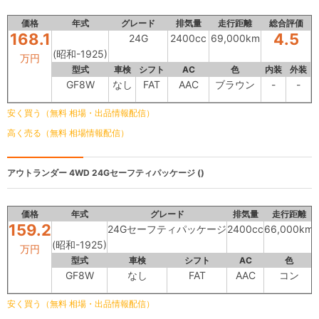
価格
年式
グレード
排気量
走行距離
総合評価
168.1
4.5
24G
2400cc
69,000km
(昭和-1925)
万円
型式
車検
シフト
AC
色
内装
外装
GF8W
なし
FAT
AAC
ブラウン
-
-
安く買う（無料 相場・出品情報配信）
高く売る（無料 相場情報配信）
アウトランダー 4WD
24Gセーフティパッケージ ()
価格
年式
グレード
排気量
走行距離
159.2
24Gセーフティパッケージ
2400cc
66,000km
(昭和-1925)
万円
型式
車検
シフト
AC
色
GF8W
なし
FAT
AAC
コン
安く買う（無料 相場・出品情報配信）