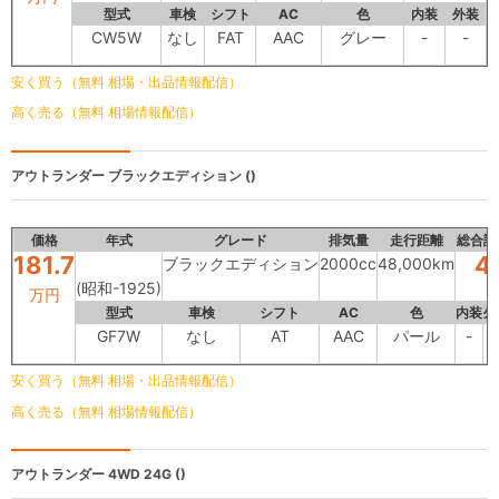
型式
車検
シフト
AC
色
内装
外装
CW5W
なし
FAT
AAC
グレー
-
-
安く買う（無料 相場・出品情報配信）
高く売る（無料 相場情報配信）
アウトランダー
ブラックエディション ()
価格
年式
グレード
排気量
走行距離
総合評
181.7
4
ブラックエディション
2000cc
48,000km
(昭和-1925)
万円
型式
車検
シフト
AC
色
内装
外
GF7W
なし
AT
AAC
パール
-
安く買う（無料 相場・出品情報配信）
高く売る（無料 相場情報配信）
アウトランダー
4WD 24G ()