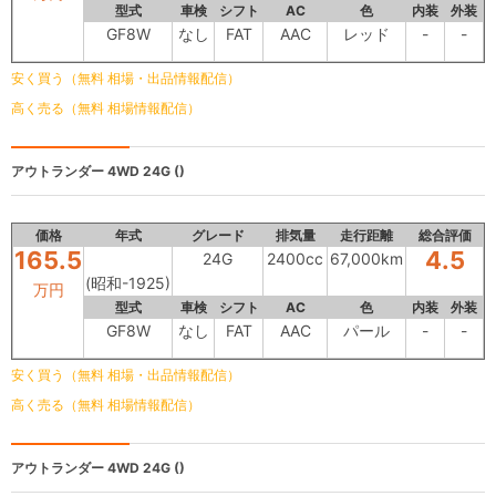
型式
車検
シフト
AC
色
内装
外装
GF8W
なし
FAT
AAC
レッド
-
-
安く買う（無料 相場・出品情報配信）
高く売る（無料 相場情報配信）
アウトランダー 4WD
24G ()
価格
年式
グレード
排気量
走行距離
総合評価
165.5
4.5
24G
2400cc
67,000km
(昭和-1925)
万円
型式
車検
シフト
AC
色
内装
外装
GF8W
なし
FAT
AAC
パール
-
-
安く買う（無料 相場・出品情報配信）
高く売る（無料 相場情報配信）
アウトランダー 4WD
24G ()