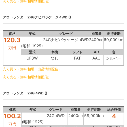
高く売る（無料 相場情報配信）
アウトランダー
24Gナビパッケージ 4WD ()
価格
年式
グレード
排気量
走行距離
120.3
24Gナビパッケージ 4WD
2400cc
60,000km
(昭和-1925)
万円
型式
車検
シフト
AC
色
内
GF8W
なし
FAT
AAC
シルバー
安く買う（無料 相場・出品情報配信）
高く売る（無料 相場情報配信）
アウトランダー
24G 4WD ()
価格
年式
グレード
排気量
走行距離
総合評価
100.2
4
24G 4WD
2400cc
58,000km
(昭和-1925)
万円