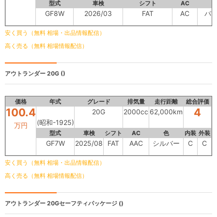
型式
車検
シフト
AC
GF8W
2026/03
FAT
AC
パ
安く買う（無料 相場・出品情報配信）
高く売る（無料 相場情報配信）
アウトランダー
20G ()
価格
年式
グレード
排気量
走行距離
総合評価
100.4
4
20G
2000cc
62,000km
(昭和-1925)
万円
型式
車検
シフト
AC
色
内装
外装
GF7W
2025/08
FAT
AAC
シルバー
C
C
安く買う（無料 相場・出品情報配信）
高く売る（無料 相場情報配信）
アウトランダー
20Gセーフティパッケージ ()