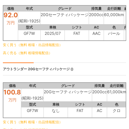
価格
年式
グレード
排気量
走行距離
総
92.0
20Gセーフティパッケージ
2000cc
60,000km
(昭和-1925)
万円
型式
車検
シフト
AC
色
内
GF7W
2025/07
FAT
AAC
パール
-
安く買う（無料 相場・出品情報配信）
高く売る（無料 相場情報配信）
アウトランダー
20Gセーフティパッケージ ()
価格
年式
グレード
排気量
走行距離
100.8
20Gセーフティパッケージ
2000cc
61,000km
(昭和-1925)
万円
型式
車検
シフト
AC
色
GF7W
なし
FAT
AC
クロ
安く買う（無料 相場・出品情報配信）