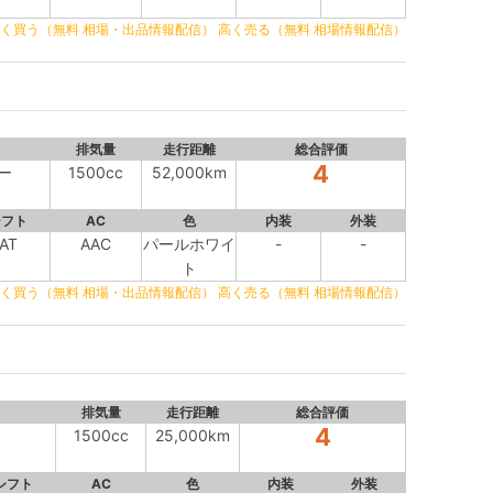
く買う（無料 相場・出品情報配信）
高く売る（無料 相場情報配信）
排気量
走行距離
総合評価
4
ー
1500cc
52,000km
シフト
AC
色
内装
外装
AT
AAC
パールホワイ
-
-
ト
く買う（無料 相場・出品情報配信）
高く売る（無料 相場情報配信）
排気量
走行距離
総合評価
4
1500cc
25,000km
シフト
AC
色
内装
外装