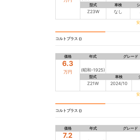
型式
車検
Z23W
なし
安
コルトプラス
()
価格
年式
グレード
6.3
(昭和-1925)
万円
型式
車検
Z21W
2024/10
安
コルトプラス
()
価格
年式
グレード
7.2