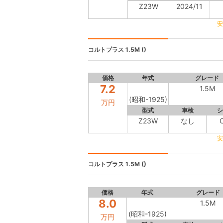
Z23W
2024/11
安
コルトプラス
1.5M ()
価格
年式
グレード
7.2
1.5M
(昭和-1925)
万円
型式
車検
シ
Z23W
なし
安
コルトプラス
1.5M ()
価格
年式
グレード
8.0
1.5M
(昭和-1925)
万円