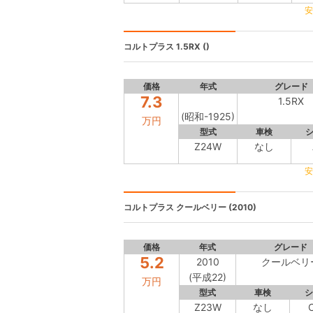
安
コルトプラス
1.5RX ()
価格
年式
グレード
7.3
1.5RX
(昭和-1925)
万円
型式
車検
Z24W
なし
安
コルトプラス
クールベリー (2010)
価格
年式
グレード
5.2
2010
クールベリ
(平成22)
万円
型式
車検
シ
Z23W
なし