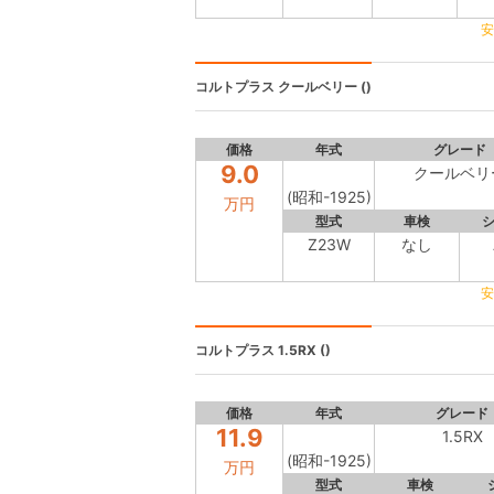
安
コルトプラス
クールベリー ()
価格
年式
グレード
9.0
クールベリ
(昭和-1925)
万円
型式
車検
Z23W
なし
安
コルトプラス
1.5RX ()
価格
年式
グレード
11.9
1.5RX
(昭和-1925)
万円
型式
車検