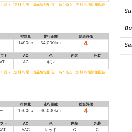
く買う（無料 相場・出品情報配信）
高く売る（無料 相場情報配信）
排気量
走行距離
総合評価
4
1490cc
34,000km
シフト
AC
色
内装
外装
AT
AC
ギン
-
-
く買う（無料 相場・出品情報配信）
高く売る（無料 相場情報配信）
排気量
走行距離
総合評価
4
ー
1500cc
60,000km
フト
AC
色
内装
外装
CAT
AAC
レッド
C
C