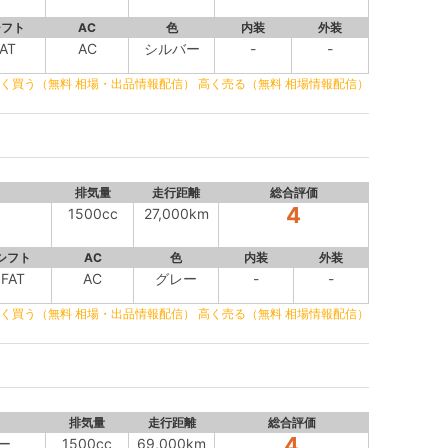
シフト
AC
色
内装
外装
AT
AC
シルバー
-
-
く買う（無料 相場・出品情報配信）
高く売る（無料 相場情報配信）
排気量
走行距離
総合評価
4
1500cc
27,000km
シフト
AC
色
内装
外装
FAT
AC
グレー
-
-
く買う（無料 相場・出品情報配信）
高く売る（無料 相場情報配信）
排気量
走行距離
総合評価
4
ー
1500cc
69,000km