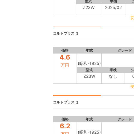
型式
車検
Z23W
2025/02
安
コルトプラス
()
価格
年式
グレード
4.6
(昭和-1925)
万円
型式
車検
Z23W
なし
安
コルトプラス
()
価格
年式
グレード
6.2
(昭和-1925)
万円