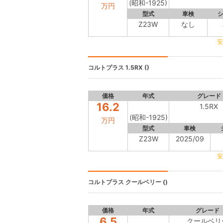
(昭和-1925)
万円
型式
車検
Z23W
なし
安
コルトプラス
1.5RX ()
価格
年式
グレード
16.2
1.5RX
(昭和-1925)
万円
型式
車検
Z23W
2025/09
安
コルトプラス
クールベリー ()
価格
年式
グレード
6.5
クールベリ