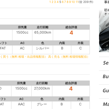
1
2
3
4
5
6
7
8
9
10
11
(全 209 件)
排気量
走行距離
総合評価
4
1500cc
65,000km
シフト
AC
色
内装
外装
FAT
AC
シルバー
B
C
く買う（無料 相場・出品情報配信）
高く売る（無料 相場情報配信）
排気量
走行距離
総合評価
4
D
1500cc
27,000km
シフト
AC
色
内装
外装
AT
AAC
グレー
B
C