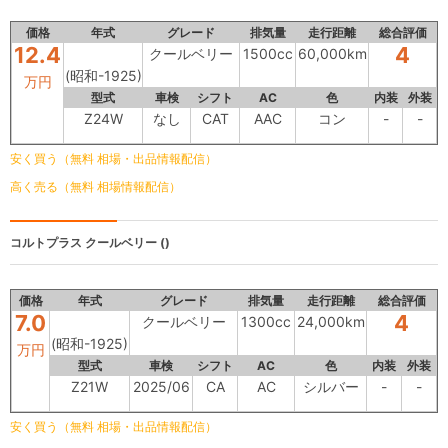
価格
年式
グレード
排気量
走行距離
総合評価
12.4
4
クールベリー
1500cc
60,000km
(昭和-1925)
万円
型式
車検
シフト
AC
色
内装
外装
Z24W
なし
CAT
AAC
コン
-
-
安く買う（無料 相場・出品情報配信）
高く売る（無料 相場情報配信）
コルトプラス
クールベリー ()
価格
年式
グレード
排気量
走行距離
総合評価
7.0
4
クールベリー
1300cc
24,000km
(昭和-1925)
万円
型式
車検
シフト
AC
色
内装
外装
Z21W
2025/06
CA
AC
シルバー
-
-
安く買う（無料 相場・出品情報配信）