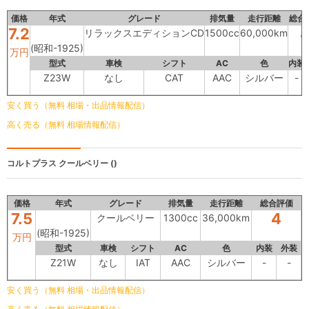
価格
年式
グレード
排気量
走行距離
総合
7.2
リラックスエディションCD
1500cc
60,000km
(昭和-1925)
万円
型式
車検
シフト
AC
色
内装
Z23W
なし
CAT
AAC
シルバー
-
安く買う（無料 相場・出品情報配信）
高く売る（無料 相場情報配信）
コルトプラス
クールベリー ()
価格
年式
グレード
排気量
走行距離
総合評価
7.5
4
クールベリー
1300cc
36,000km
(昭和-1925)
万円
型式
車検
シフト
AC
色
内装
外装
Z21W
なし
IAT
AAC
シルバー
-
-
安く買う（無料 相場・出品情報配信）