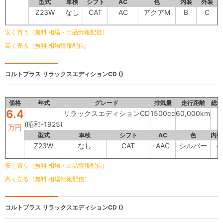
型式
車検
シフト
AC
色
内装
外装
Z23W
なし
CAT
AC
アクアM
B
C
安く買う（無料 相場・出品情報配信）
高く売る（無料 相場情報配信）
コルトプラス
リラックスエディションCD ()
価格
年式
グレード
排気量
走行距離
総合
6.4
リラックスエディションCD
1500cc
60,000km
(昭和-1925)
万円
型式
車検
シフト
AC
色
内装
Z23W
なし
CAT
AAC
シルバー
-
安く買う（無料 相場・出品情報配信）
高く売る（無料 相場情報配信）
コルトプラス
リラックスエディションCD ()