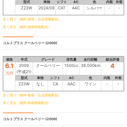
型式
車検
シフト
AC
色
内装
外装
Z23W
2024/09
CAT
AAC
シルバー
-
-
安く買う（無料 相場・出品情報配信）
高く売る（無料 相場情報配信）
コルトプラス
クールベリー (2009)
価格
年式
グレード
排気量
走行距離
総合評価
6.1
4
2009
クールベリー
1500cc
38,000km
(平成21)
万円
型式
車検
シフト
AC
色
内装
外装
Z23W
なし
CA
AAC
ワイン
-
-
安く買う（無料 相場・出品情報配信）
高く売る（無料 相場情報配信）
コルトプラス
クールベリー (2009)