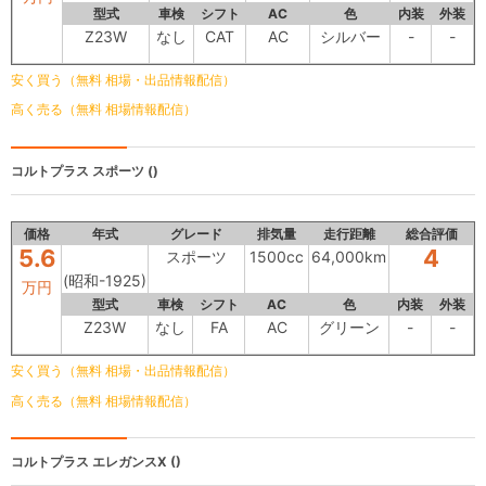
型式
車検
シフト
AC
色
内装
外装
Z23W
なし
CAT
AC
シルバー
-
-
安く買う（無料 相場・出品情報配信）
高く売る（無料 相場情報配信）
コルトプラス
スポーツ ()
価格
年式
グレード
排気量
走行距離
総合評価
5.6
4
スポーツ
1500cc
64,000km
(昭和-1925)
万円
型式
車検
シフト
AC
色
内装
外装
Z23W
なし
FA
AC
グリーン
-
-
安く買う（無料 相場・出品情報配信）
高く売る（無料 相場情報配信）
コルトプラス
エレガンスX ()