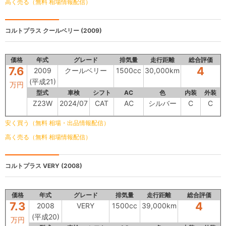
高く売る（無料 相場情報配信）
コルトプラス
クールベリー (2009)
価格
年式
グレード
排気量
走行距離
総合評価
7.6
4
2009
クールベリー
1500cc
30,000km
(平成21)
万円
型式
車検
シフト
AC
色
内装
外装
Z23W
2024/07
CAT
AC
シルバー
C
C
安く買う（無料 相場・出品情報配信）
高く売る（無料 相場情報配信）
コルトプラス
VERY (2008)
価格
年式
グレード
排気量
走行距離
総合評価
7.3
4
2008
VERY
1500cc
39,000km
(平成20)
万円