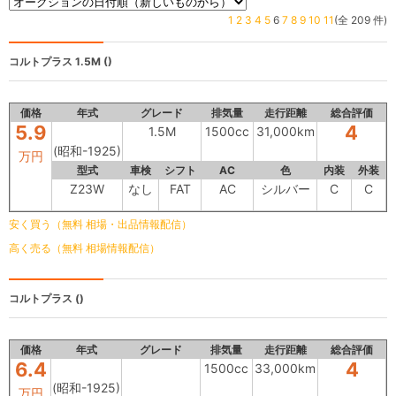
1
2
3
4
5
6
7
8
9
10
11
(全 209 件)
コルトプラス
1.5M ()
価格
年式
グレード
排気量
走行距離
総合評価
5.9
4
1.5M
1500cc
31,000km
(昭和-1925)
万円
型式
車検
シフト
AC
色
内装
外装
Z23W
なし
FAT
AC
シルバー
C
C
安く買う（無料 相場・出品情報配信）
高く売る（無料 相場情報配信）
コルトプラス
()
価格
年式
グレード
排気量
走行距離
総合評価
6.4
4
1500cc
33,000km
(昭和-1925)
万円