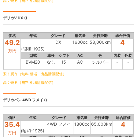
高く売る（無料 相場情報配信）
デリカV
DX ()
価格
年式
グレード
排気量
走行距離
総合評価
49.2
4
DX
1600cc
58,000km
(昭和-1925)
万円
型式
車検
シフト
AC
色
内装
外装
BVM20
なし
I5
AC
シルバー
-
-
安く買う（無料 相場・出品情報配信）
高く売る（無料 相場情報配信）
デリカバン
4WD フメイ ()
価格
年式
グレード
排気量
走行距離
総合評価
35.4
4
4WD フメイ
1800cc
65,000km
(昭和-1925)
万円