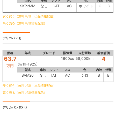
型式
車検
シフト
AC
色
内装
外装
SKP2MM
なし
CAT
AC
ホワイト
C
C
安く買う（無料 相場・出品情報配信）
高く売る（無料 相場情報配信）
デリカバン
()
価格
年式
グレード
排気量
走行距離
総合評価
63.7
4
1600cc
58,000km
(昭和-1925)
万円
型式
車検
シフト
AC
色
内装
外装
BVM20
なし
IAT
AC
シロ
B
B
安く買う（無料 相場・出品情報配信）
高く売る（無料 相場情報配信）
デリカバン
DX ()