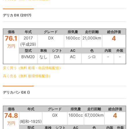
デリカ
DX (2017)
価格
年式
グレード
排気量
走行距離
総合評価
76.1
4
2017
DX
1600cc
21,000km
(平成29)
万円
型式
車検
シフト
AC
色
内装
外装
BVM20
なし
DA
AC
シロ
-
-
安く買う（無料 相場・出品情報配信）
高く売る（無料 相場情報配信）
デリカバン
GX ()
価格
年式
グレード
排気量
走行距離
総合評価
74.8
4
GX
1600cc
67,000km
(昭和-1925)
万円
型式
車検
シフト
AC
色
内装
外装