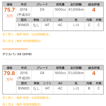
価格
年式
グレード
排気量
走行距離
総合評価
75.7
4
2018
DX
1600cc
41,000km
(平成30)
万円
型式
車検
シフト
AC
色
内装
外装
BVM20
なし
IAT
AC
シロ
C
C
安く買う（無料 相場・出品情報配信）
高く売る（無料 相場情報配信）
デリカバン
GX (2016)
価格
年式
グレード
排気量
走行距離
総合評価
79.8
4
2016
GX
1600cc
51,000km
(平成28)
万円
型式
車検
シフト
AC
色
内装
外装
BVM20
なし
IAT
AC
シロ
B
C
安く買う（無料 相場・出品情報配信）
高く売る（無料 相場情報配信）