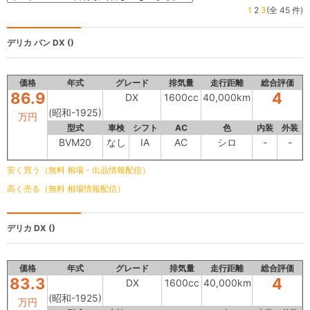
1
2
3
(全 45 件)
デリカ バン
DX ()
価格
年式
グレード
排気量
走行距離
総合評価
86.9
4
DX
1600cc
40,000km
(昭和-1925)
万円
型式
車検
シフト
AC
色
内装
外装
BVM20
なし
IA
AC
シロ
-
-
安く買う（無料 相場・出品情報配信）
高く売る（無料 相場情報配信）
デリカ
DX ()
価格
年式
グレード
排気量
走行距離
総合評価
83.3
4
DX
1600cc
40,000km
(昭和-1925)
万円