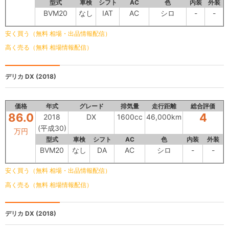
型式
車検
シフト
AC
色
内装
外装
BVM20
なし
IAT
AC
シロ
-
-
安く買う（無料 相場・出品情報配信）
高く売る（無料 相場情報配信）
デリカ
DX (2018)
価格
年式
グレード
排気量
走行距離
総合評価
86.0
4
2018
DX
1600cc
46,000km
(平成30)
万円
型式
車検
シフト
AC
色
内装
外装
BVM20
なし
DA
AC
シロ
-
-
安く買う（無料 相場・出品情報配信）
高く売る（無料 相場情報配信）
デリカ
DX (2018)