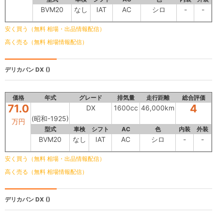
BVM20
なし
IAT
AC
シロ
-
-
安く買う（無料 相場・出品情報配信）
高く売る（無料 相場情報配信）
デリカバン
DX ()
価格
年式
グレード
排気量
走行距離
総合評価
71.0
4
DX
1600cc
46,000km
(昭和-1925)
万円
型式
車検
シフト
AC
色
内装
外装
BVM20
なし
IAT
AC
シロ
-
-
安く買う（無料 相場・出品情報配信）
高く売る（無料 相場情報配信）
デリカバン
DX ()