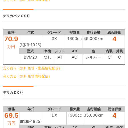
デリカバン
GX ()
価格
年式
グレード
排気量
走行距離
総合評価
70.9
4
GX
1600cc
49,000km
(昭和-1925)
万円
型式
車検
シフト
AC
色
内装
外装
BVM20
なし
IAT
AC
シルバー
C
C
安く買う（無料 相場・出品情報配信）
高く売る（無料 相場情報配信）
デリカ
DX ()
価格
年式
グレード
排気量
走行距離
総合評価
69.5
4
DX
1600cc
35,000km
(昭和-1925)
万円
型式
車検
シフト
AC
色
内装
外装