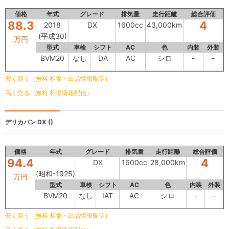
価格
年式
グレード
排気量
走行距離
総合評価
88.3
4
2018
DX
1600cc
43,000km
(平成30)
万円
型式
車検
シフト
AC
色
内装
外装
BVM20
なし
DA
AC
シロ
-
-
安く買う（無料 相場・出品情報配信）
高く売る（無料 相場情報配信）
デリカバン
DX ()
価格
年式
グレード
排気量
走行距離
総合評価
94.4
4
DX
1600cc
28,000km
(昭和-1925)
万円
型式
車検
シフト
AC
色
内装
外装
BVM20
なし
IAT
AC
シロ
-
-
安く買う（無料 相場・出品情報配信）