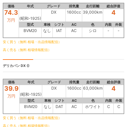
価格
年式
グレード
排気量
走行距離
総合評価
74.3
4
DX
1600cc
39,000km
(昭和-1925)
万円
型式
車検
シフト
AC
色
内装
外装
BVM20
なし
IAT
AC
シロ
-
-
安く買う（無料 相場・出品情報配信）
高く売る（無料 相場情報配信）
デリカバン
DX ()
価格
年式
グレード
排気量
走行距離
総合評価
39.9
4
DX
1600cc
63,000km
(昭和-1925)
万円
型式
車検
シフト
AC
色
内装
外装
BVM20
なし
DAT
AC
ホワイト
C
C
安く買う（無料 相場・出品情報配信）
高く売る（無料 相場情報配信）