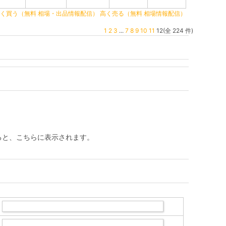
く買う（無料 相場・出品情報配信）
高く売る（無料 相場情報配信）
1
2
3
...
7
8
9
10
11
12(全 224 件)
ると、こちらに表示されます。