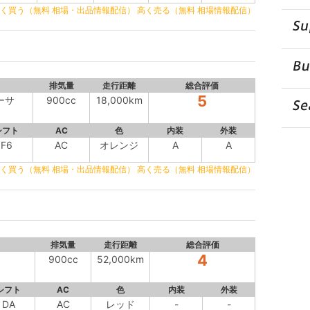
く買う（無料 相場・出品情報配信）
高く売る（無料 相場情報配信）
排気量
走行距離
総合評価
5
ーサ
900cc
18,000km
シフト
AC
色
内装
外装
F6
AC
オレンジ
A
A
く買う（無料 相場・出品情報配信）
高く売る（無料 相場情報配信）
排気量
走行距離
総合評価
4
900cc
52,000km
シフト
AC
色
内装
外装
DA
AC
レッド
-
-