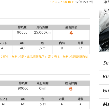
1
2
3
...
7
8
9
10
11
12(全 224 件)
排気量
走行距離
総合評価
4
900cc
25,000km
シフト
AC
色
内装
外装
AT
AC
シロ
B
C
く買う（無料 相場・出品情報配信）
高く売る（無料 相場情報配信）
排気量
走行距離
総合評価
6
ー
900cc
0km
シフト
AC
色
内装
外装
AT
AC
シロ
A
A