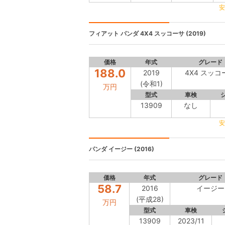
安
フィアット パンダ
4X4 スッコーサ (2019)
価格
年式
グレード
188.0
2019
4X4 スッコ
(令和1)
万円
型式
車検
13909
なし
安
パンダ
イージー (2016)
価格
年式
グレード
58.7
2016
イージー
(平成28)
万円
型式
車検
13909
2023/11